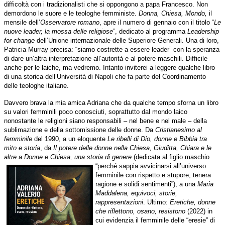
difficoltà con i tradizionalisti che si oppongono a papa Francesco. Non
demordono le suore e le teologhe femministe.
Donna, Chiesa, Mondo,
il
mensile dell’
Osservatore romano
, apre il numero di gennaio con il titolo “
Le
nuove leader, la mossa delle religiose
”, dedicato al programma
Leadership
for change
dell’Unione internazionale delle Superiore Generali. Una di loro,
Patricia Murray precisa: “siamo costrette a essere leader” con la speranza
di dare un’altra interpretazione all’autorità e al potere maschili. Difficile
anche per le laiche, ma vedremo. Intanto inviterei a leggere qualche libro
di una storica dell’Università di Napoli che fa parte del Coordinamento
delle teologhe italiane.
Davvero brava la mia amica Adriana che da qualche tempo sforna un libro
su valori femminili poco conosciuti, soprattutto dal mondo laico
nonostante le religioni siano responsabili – nel bene e nel male – della
sublimazione e della sottomissione delle donne. Da
Cristianesimo al
femminile
del 1990, a un eloquente
Le ribelli di Dio, donne e Bibbia tra
mito e storia
, da
Il potere delle donne nella Chiesa, Giuditta, Chiara e le
altre
a
Donne e Chiesa, una storia di genere
(dedicata al figlio maschio
“perché sappia
avvicinarsi all’universo
femminile con rispetto e stupore, tenera
ragione e solidi sentimenti”), a una
Maria
Maddalena, equivoci, storie,
rappresentazioni
. Ultimo:
Eretiche, donne
che riflettono, osano, resistono
(2022) in
cui evidenzia il femminile delle “eresie” di