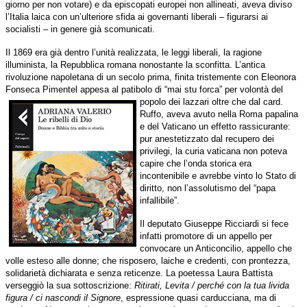
giorno per non votare) e da episcopati europei non allineati, aveva diviso
l’Italia laica con un’ulteriore sfida ai governanti liberali – figurarsi ai
socialisti – in genere già scomunicati.
Il 1869 era già dentro l’unità realizzata, le leggi liberali, la ragione
illuminista, la Repubblica romana nonostante la sconfitta. L’antica
rivoluzione napoletana di un secolo prima, finita tristemente con Eleonora
Fonseca Pimentel appesa al patibolo di “mai stu
forca” per volontà del
popolo dei lazzari oltre che dal card.
Ruffo, aveva avuto nella Roma papalina
e del Vaticano un effetto rassicurante:
pur anestetizzato dal recupero dei
privilegi, la curia vaticana non poteva
capire che l’onda storica era
incontenibile e avrebbe vinto lo Stato di
diritto, non l’assolutismo del “papa
infallibile”.
Il deputato Giuseppe Ricciardi si fece
infatti promotore di un appello per
convocare un Anticoncilio, appello che
volle esteso alle donne; che risposero, laiche e credenti, con prontezza,
solidarietà dichiarata e senza reticenze. La poetessa Laura Battista
verseggiò la sua sottoscrizione:
Ritirati, Levita / perché con la tua livida
figura / ci nascondi il Signore
, espressione quasi carducciana, ma di