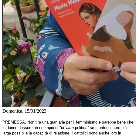
Domenica, 15/01/2023
PREMESSA
. Non tira una gran aria per il femminismo e sarebbe bene che
le donne dessero un esempio di "un’
altra
politica” se mantenessero più
larga possibile la capacità di relazione. I cattolici sono anche loro in