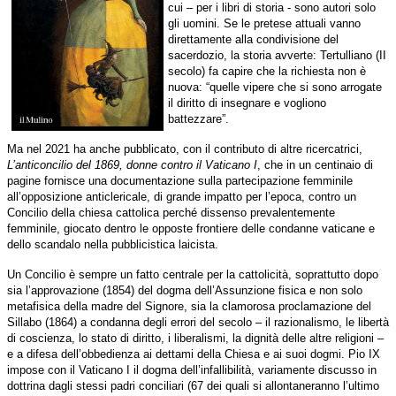
cui – per i libri di storia - sono autori solo
gli uomini. Se le pretese attuali vanno
direttamente alla condivisione del
sacerdozio, la storia avverte: Tertulliano (II
secolo) fa capire che la richiesta non è
nuova: “quelle vipere che si sono arrogate
il diritto di insegnare e vogliono
battezzare”.
Ma nel 2021 ha anche pubblicato, con il contributo di altre ricercatrici,
L’anticoncilio del 1869, donne contro il Vaticano I
, che in un centinaio di
pagine fornisce una documentazione sulla partecipazione femminile
all’opposizione anticlericale, di grande impatto per l’epoca, contro un
Concilio della chiesa cattolica perché dissenso prevalentemente
femminile, giocato dentro le opposte frontiere delle condanne vaticane e
dello scandalo nella pubblicistica laicista.
Un Concilio è sempre un fatto centrale per la cattolicità, soprattutto dopo
sia l’approvazione (1854) del dogma dell’Assunzione fisica e non solo
metafisica della madre del Signore, sia la clamorosa proclamazione del
Sillabo (1864) a condanna degli errori del secolo – il razionalismo, le libertà
di coscienza, lo stato di diritto, i liberalismi, la dignità delle altre religioni –
e a difesa dell’obbedienza ai dettami della Chiesa e ai suoi dogmi. Pio IX
impose con il Vaticano I il dogma dell’infallibilità, variamente discusso in
dottrina dagli stessi padri conciliari (67 dei quali si allontaneranno l’ultimo