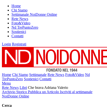
Home
Chi Siamo
Settimanale NoiDonne Online
Rete News
Foto&Video
Nd TrePuntoZero
Sostienici
Contatti
Login
Registrati
Home
Chi Siamo
Settimanale
Rete News
Foto&Video
Nd
TrePuntoZero
Sostienici
Contatti
Menu
Rete News
Libri
Che brava Adriana Valerio
Archivio Storico
Pubblica un Articolo
Iscriviti al settimanale
NoiDonne Online
Cerca