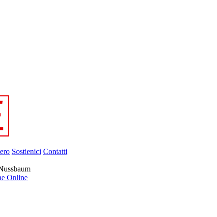
ero
Sostienici
Contatti
ha Nussbaum
ne Online