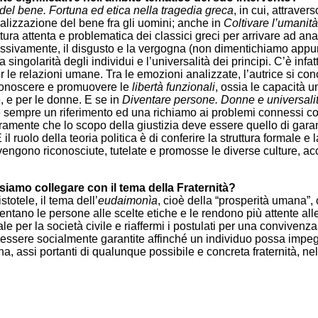
à del bene. Fortuna ed etica nella tragedia greca
, in cui, attraver
ealizzazione del bene fra gli uomini; anche in
Coltivare l’umanità
ra attenta e problematica dei classici greci per arrivare ad anal
essivamente, il disgusto e la vergogna (non dimentichiamo appu
ingolarità degli individui e l’universalità dei principi. C’è infat
per le relazioni umane. Tra le emozioni analizzate, l’autrice si con
iconoscere e promuovere le
libertà funzionali
, ossia le capacità u
, e per le donne. E se in
Diventare persone. Donne e universalità 
 sempre un riferimento ed una richiamo ai problemi connessi con 
iaramente che lo scopo della giustizia deve essere quello di garan
E il ruolo della teoria politica è di conferire la struttura formale 
 vengono riconosciute, tutelate e promosse le diverse culture, a
iamo collegare con il tema della Fraternità?
otele, il tema dell’
eudaimonìa
, cioè della “prosperità umana”,
tano le persone alle scelte etiche e le rendono più attente alle 
 per la società civile e riaffermi i postulati per una convivenza 
essere socialmente garantite affinché un individuo possa impegna
na, assi portanti di qualunque possibile e concreta fraternità, 