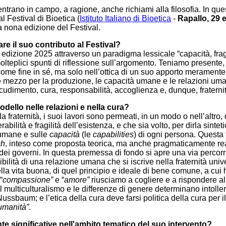
 entrano in campo, a ragione, anche richiami alla filosofia. In qu
al Festival di Bioetica (
Istituto Italiano di Bioetica
-
Rapallo, 29 
la nona edizione del Festival.
are il suo contributo al Festival?
 edizione 2025 attraverso un paradigma lessicale “capacità, fragili
olteplici spunti di riflessione sull’argomento. Teniamo presente
me fine in sé, ma solo nell’ottica di un suo apporto meramente “p
ezzo per la produzione, le capacità umane e le relazioni uman
imento, cura, responsabilità, accoglienza e, dunque, fraternit
dello nelle relazioni e nella cura?
raternità, i suoi lavori sono permeati, in un modo o nell’altro, d
lità e fragilità dell’esistenza, e che sia volto, per dirla sint
i umane e sulle
capacità
(le
capabilities
) di ogni persona. Questa 
ch
, inteso come proposta teorica, ma anche pragmaticamente real
dei governi. In questa premessa di fondo si apre una via percorribi
ibilità di una relazione umana che si iscrive nella fraternità un
ella vita buona, di quel principio e ideale di bene comune, a cui ha
“
compassione”
e “
amore”
riusciamo a cogliere e a rispondere all
 il multiculturalismo e le differenze di genere determinano intol
ssbaum; e l’etica della cura deve farsi politica della cura per i
’umanità”
.
e significative nell'ambito tematico del suo intervento?