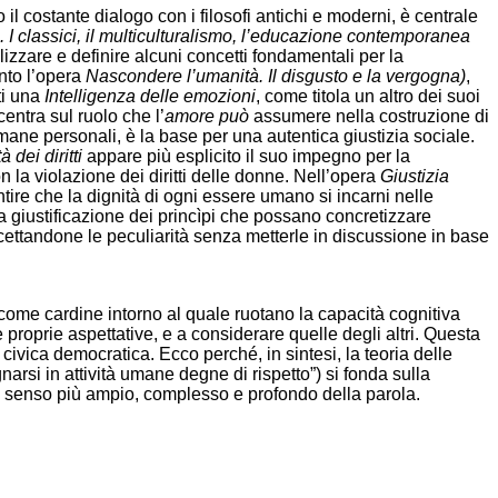
so il costante dialogo con i filosofi antichi e moderni, è centrale
. I classici, il multiculturalismo, l’educazione contemporanea
izzare e definire alcuni concetti fondamentali per la
nto l’opera
Nascondere l’umanità. Il disgusto e la vergogna)
,
ti una
Intelligenza delle emozioni
, come titola un altro dei suoi
centra sul ruolo che l’
amore può
assumere nella costruzione di
mane personali, è la base per una autentica giustizia sociale.
dei diritti
appare più esplicito il suo impegno per la
la violazione dei diritti delle donne. Nell’opera
Giustizia
tire che la dignità di ogni essere umano si incarni nelle
e la giustificazione dei princìpi che possano concretizzare
ccettandone le peculiarità senza metterle in discussione in base
 come cardine intorno al quale ruotano la capacità cognitiva
proprie aspettative, e a considerare quelle degli altri. Questa
civica democratica. Ecco perché, in sintesi, la teoria delle
rsi in attività umane degne di rispetto”) si fonda sulla
nel senso più ampio, complesso e profondo della parola.