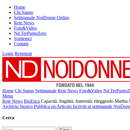
Home
Chi Siamo
Settimanale NoiDonne Online
Rete News
Foto&Video
Nd TrePuntoZero
Sostienici
Contatti
Login
Registrati
Home
Chi Siamo
Settimanale
Rete News
Foto&Video
Nd TrePuntoZ
Menu
Rete News
BioEtica
Capacità, fragilità, fraternità: rileggendo Mart
Archivio Storico
Pubblica un Articolo
Iscriviti al settimanale NoiDon
Cerca