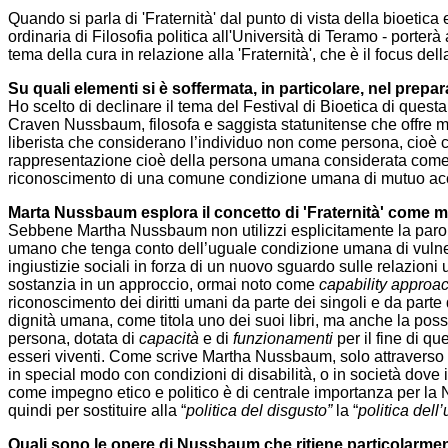
Quando si parla di 'Fraternità' dal punto di vista della bioetica
ordinaria di Filosofia politica all'Università di Teramo - porterà 
tema della cura in relazione alla 'Fraternità', che è il focus del
Su quali elementi si è soffermata, in particolare, nel prepar
Ho scelto di declinare il tema del Festival di Bioetica di questa
Craven Nussbaum, filosofa e saggista statunitense che offre m
liberista che considerano l’individuo non come persona, cioè co
rappresentazione cioè della persona umana considerata come m
riconoscimento di una comune condizione umana di mutuo accud
Marta Nussbaum esplora il concetto di 'Fraternità' come mo
Sebbene Martha Nussbaum non utilizzi esplicitamente la parola f
umano che tenga conto dell’uguale condizione umana di vulnerabi
ingiustizie sociali in forza di un nuovo sguardo sulle relazion
sostanzia in un approccio, ormai noto come
capability approa
riconoscimento dei diritti umani da parte dei singoli e da parte 
dignità umana, come titola uno dei suoi libri, ma anche la poss
persona, dotata di
capacità
e di
funzionamenti
per il fine di qu
esseri viventi. Come scrive Martha Nussbaum, solo attraverso 
in special modo con condizioni di disabilità, o in società dove
come impegno etico e politico è di centrale importanza per la Nu
quindi per sostituire alla “
politica del disgusto”
la “
politica dell
Quali sono le opere di Nussbaum che ritiene particolarment