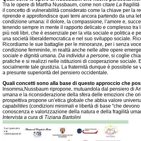
Tra le opere di Martha Nussbaum, come non citare
La fragilit
il concetto di vulnerabilità considerato come la chiave per la r
riprende e approfondisce quei temi ancora partendo da una lettu
condizione umana: il dolore, la compassione, l’amore e, succ
tenendo sempre in mente il rapporto delicato e complesso tra la s
più noti libri, che è essenziale per la vita sociale e politica e 
una società liberaldemocratica e nel suo sviluppo sociale. R
Ricordiamo le sue battaglie per le minoranze, per i senza voce
condizione femminile, in realtà anche nelle altre opere emerge
sociale e dignità umana. Da individui a persone
, si coglie ch
pratiche e si realizzi nelle istituzioni di cooperazione sociale. 
socialmente tale giustizia. La fraternità dunque è possibile se
a presunte superiorità del pensiero occidentale.
Quali concetti sono alla base di questo approccio che poss
Insomma,Nussbaum ripropone, mutuandola dal pensiero di Arist
umana e la riconsiderazione della sfera delle emozioni che orien
prospettiva propone un’etica globale che abbia valore universale
capabilities
(condizioni minimali e libertà di base “che devono 
conoscenza e valorizzazione della natura e della fragilità uma
Intervista a cura di Tiziana Bartolini