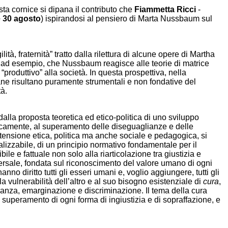
esta cornice si dipana il contributo che
Fiammetta Ricci
-
e 30 agosto
) ispirandosi al pensiero di Marta Nussbaum sul
tà, fraternità” tratto dalla rilettura di alcune opere di Martha
, ad esempio, che Nussbaum reagisce alle teorie di matrice
roduttivo” alla società. In questa prospettiva, nella
e risultano puramente strumentali e non fondative del
à.
alla proposta teoretica ed etico-politica di uno sviluppo
eticamente, al superamento delle diseguaglianze e delle
tensione etica, politica ma anche sociale e pedagogica, si
izzabile, di un principio normativo fondamentale per il
le e fattuale non solo alla riarticolazione tra giustizia e
iversale, fondata sul riconoscimento del valore umano di ogni
nno diritto tutti gli esseri umani e, voglio aggiungere, tutti gli
a vulnerabilità dell’altro e al suo bisogno esistenziale di
cura
,
leranza, emarginazione e discriminazione. Il tema della cura
l superamento di ogni forma di ingiustizia e di sopraffazione, e