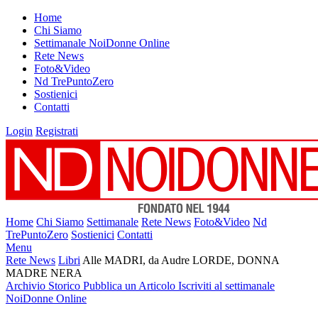
Home
Chi Siamo
Settimanale NoiDonne Online
Rete News
Foto&Video
Nd TrePuntoZero
Sostienici
Contatti
Login
Registrati
Home
Chi Siamo
Settimanale
Rete News
Foto&Video
Nd
TrePuntoZero
Sostienici
Contatti
Menu
Rete News
Libri
Alle MADRI, da Audre LORDE, DONNA
MADRE NERA
Archivio Storico
Pubblica un Articolo
Iscriviti al settimanale
NoiDonne Online