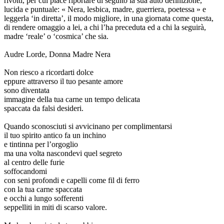
rivolti, per cui piace riportare di seguito la sua auto definizione,
lucida e puntuale: « Nera, lesbica, madre, guerriera, poetessa » e
leggerla ‘in diretta’, il modo migliore, in una giornata come questa,
di rendere omaggio a lei, a chi l’ha preceduta ed a chi la seguirà,
madre ‘reale’ o ‘cosmica’ che sia.
Audre Lorde, Donna Madre Nera
Non riesco a ricordarti dolce
eppure attraverso il tuo pesante amore
sono diventata
immagine della tua carne un tempo delicata
spaccata da falsi desideri.
Quando sconosciuti si avvicinano per complimentarsi
il tuo spirito antico fa un inchino
e tintinna per l’orgoglio
ma una volta nascondevi quel segreto
al centro delle furie
soffocandomi
con seni profondi e capelli come fil di ferro
con la tua carne spaccata
e occhi a lungo sofferenti
seppelliti in miti di scarso valore.