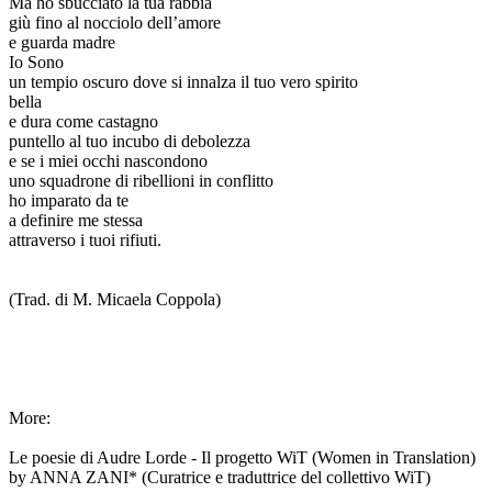
Ma ho sbucciato la tua rabbia
giù fino al nocciolo dell’amore
e guarda madre
Io Sono
un tempio oscuro dove si innalza il tuo vero spirito
bella
e dura come castagno
puntello al tuo incubo di debolezza
e se i miei occhi nascondono
uno squadrone di ribellioni in conflitto
ho imparato da te
a definire me stessa
attraverso i tuoi rifiuti.
(Trad. di M. Micaela Coppola)
More:
Le poesie di Audre Lorde - Il progetto WiT (Women in Translation)
by ANNA ZANI* (Curatrice e traduttrice del collettivo WiT)