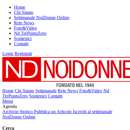
Home
Chi Siamo
Settimanale NoiDonne Online
Rete News
Foto&Video
Nd TrePuntoZero
Sostienici
Contatti
Login
Registrati
Home
Chi Siamo
Settimanale
Rete News
Foto&Video
Nd
TrePuntoZero
Sostienici
Contatti
Menu
Agenda
Archivio Storico
Pubblica un Articolo
Iscriviti al settimanale
NoiDonne Online
Cerca