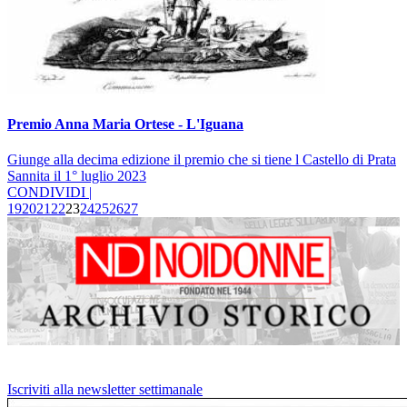
Premio Anna Maria Ortese - L'Iguana
Giunge alla decima edizione il premio che si tiene l Castello di Prata
Sannita il 1° luglio 2023
CONDIVIDI |
19
20
21
22
23
24
25
26
27
Iscriviti alla newsletter settimanale