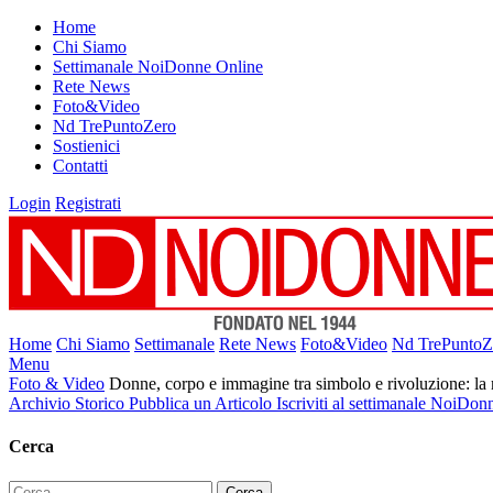
Home
Chi Siamo
Settimanale NoiDonne Online
Rete News
Foto&Video
Nd TrePuntoZero
Sostienici
Contatti
Login
Registrati
Home
Chi Siamo
Settimanale
Rete News
Foto&Video
Nd TrePuntoZ
Menu
Foto & Video
Donne, corpo e immagine tra simbolo e rivoluzione: la 
Archivio Storico
Pubblica un Articolo
Iscriviti al settimanale NoiDon
Cerca