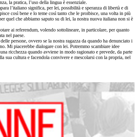
za, la pratica, l’uso della lingua è essenziale.
 l’italiano significa, per lei, possibilità e speranza di libertà e di
sce così bene e lo teme così tanto che le proibisce, una volta in più
 per quel che abbiamo saputo su di lei, la nostra nuova italiana non si è
otare ai referendum, volendo sottolineare, in particolare, per quanto
ata nel paese.
to delle persone, ovvero se la nostra ragazza da quando ha denunciato i
iano. Mi piacerebbe dialogare con lei. Potremmo scambiare idee
o una ricchezza quando avviene in modo ragionato e prevede, da parte
ella sua cultura e facendola convivere e mescolarsi con la propria, nel