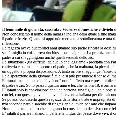
Il femminile di giornata. sessanta / Violenze domestiche e divieto 
Non conosciamo il nome della ragazza indiana della quale a fine maggio,
il padre e lo zio. Quanto si apprende merita una sottolineatura e una rif
riflessione.
La ragazza aveva quattordici anni quando suo padre rincara la dose di 
sua famiglia in cui si trova rinchiusa, suo malgrado. La proibizione di i
padre a cui si aggiungono anche quelli sessuali dello zio.
La situazione - già difficile, da quello che leggiamo - precipita con l
cattiveria e soprusi il rapporto col padre, che la maltratta, la picchia, 
un oggetto a propria disposizione. A tanto orrore si aggiunge l’abuso 
La disperazione della giovane è tale, e si può presumere il senso d’imp
Fortunatamente non solo “il veleno” non fa effetto ma è presumibile che
di padre e zio. Sono passati quattro anni e lei, che ha ora 18, è ormai 
E’ infatti solo la convinzione che una persona, una figlia, una nipote s
con lei, con questa giovane nuova e benvenuta italiana per dirle alcun
Se potessi conoscerla questa ragazza dalla storia triste e impregnata 
mia seconda parola sarebbe di ringraziarla di aver pensato che imparare
Non tutte e tutti coloro che emigrano lo considerano decisivo come lei
E’ infatti il parlare italiano, il parlare la lingua del paese dove vivi,