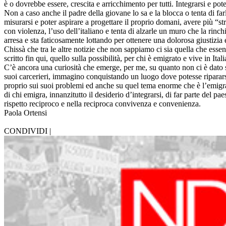
è o dovrebbe essere, crescita e arricchimento per tutti. Integrarsi e pot
Non a caso anche il padre della giovane lo sa e la blocca o tenta di farl
misurarsi e poter aspirare a progettare il proprio domani, avere più “
con violenza, l’uso dell’italiano e tenta di alzarle un muro che la rinc
arresa e sta faticosamente lottando per ottenere una dolorosa giustizia e
Chissà che tra le altre notizie che non sappiamo ci sia quella che esse
scritto fin qui, quello sulla possibilità, per chi è emigrato e vive in Ita
C’è ancora una curiosità che emerge, per me, su quanto non ci è dato sa
suoi carcerieri, immagino conquistando un luogo dove potesse riparars
proprio sui suoi problemi ed anche su quel tema enorme che è l’emigr
di chi emigra, innanzitutto il desiderio d’integrarsi, di far parte del 
rispetto reciproco e nella reciproca convivenza e convenienza.
Paola Ortensi
CONDIVIDI |