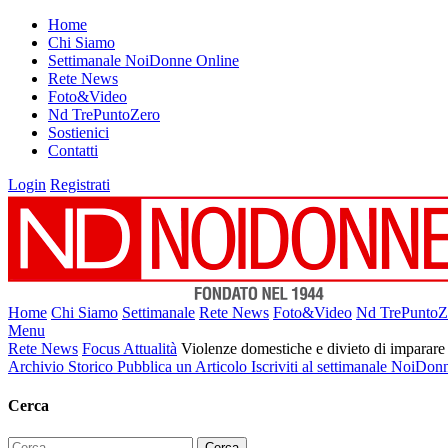
Home
Chi Siamo
Settimanale NoiDonne Online
Rete News
Foto&Video
Nd TrePuntoZero
Sostienici
Contatti
Login
Registrati
Home
Chi Siamo
Settimanale
Rete News
Foto&Video
Nd TrePuntoZ
Menu
Rete News
Focus Attualità
Violenze domestiche e divieto di imparare 
Archivio Storico
Pubblica un Articolo
Iscriviti al settimanale NoiDon
Cerca