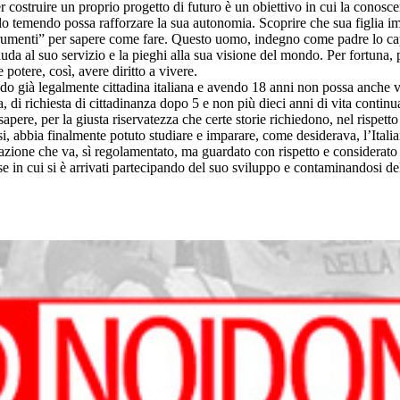
er costruire un proprio progetto di futuro è un obiettivo in cui la conoscen
o temendo possa rafforzare la sua autonomia. Scoprire che sua figlia impara
strumenti” per sapere come fare. Questo uomo, indegno come padre lo capi
hiuda al suo servizio e la pieghi alla sua visione del mondo. Per fortuna,
 potere, così, avere diritto a vivere.
ndo già legalmente cittadina italiana e avendo 18 anni non possa anche v
lia, di richiesta di cittadinanza dopo 5 e non più dieci anni di vita continu
pere, per la giusta riservatezza che certe storie richiedono, nel rispet
i, abbia finalmente potuto studiare e imparare, come desiderava, l’Ital
azione che va, sì regolamentato, ma guardato con rispetto e considerat
paese in cui si è arrivati partecipando del suo sviluppo e contaminandosi d