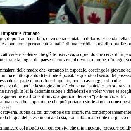
di imparare l’italiano
 dopo 4 anni dai fatti, ci viene raccontata la dolorosa vicenda nella cr
lessione per la permanente attualità di una terribile storia di sopraffazi
cattiverie e violenze che già le riservava, scoprendo che cerca di impar
mparare la lingua del paese in cui vive, il divieto, dunque, d’integrarsi è
’ammalarsi della madre che, entrando in ospedale, costringe la giovane a
la umilia e tutto quanto di terribile è possibile quando al senso del posse
sessuale da parte di uno zio coimputato, non a caso oggi, col padre.
otenza data anche la sua giovane età che tenta il suicidio per sottrarsi 
 risvegli in lei la determinazione a difendersi e a voler vivere se scegl
maggiorenne e affronta il rinvio a giudizio dei suoi “padroni violenti”.
ia una cosa che ti appartiene che può portare a storie -tante- come questa
e cose.
di cattiveria, subita da chi dovrebbe darti amore, ma contemporaneamente
 la lingua del paese in cui abita sia, non solo un atto utile ma giusto e
.
 il comunicare col mondo con cui convivi che ti fa integrare, crescere cond