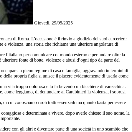
Giovedi, 29/05/2025
onaca di Roma. L'occasione è il rinvio a giudizio dei suoi carcerieri:
one e violenza, una storia che richiama una ulteriore angolatura di
are l’italiano per comunicare col mondo esterno e per andare oltre la
 ulteriore fonte di botte, violenze e abusi d’ogni tipo da parte del
d occuparsi a pieno regime di casa e famiglia, aggravando in termini di
sso della propria figlia si unisce il piacere evidentemente di usarla come
a una vita troppo dolorosa e lo fa bevendo un bicchiere di varecchina.
ie, come leggiamo, di denunciare ai Carabinieri la violenza, i soprusi
, di cui conosciamo i soli tratti essenziali ma quanto basta per essere
 coraggiosa e determinata a vivere, dopo averle chiesto il suo nome, la
 importante.
ividere con gli altri e diventare parte di una società in uno scambio che