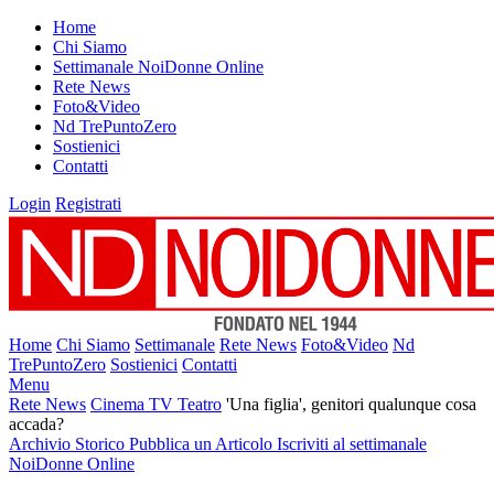
Home
Chi Siamo
Settimanale NoiDonne Online
Rete News
Foto&Video
Nd TrePuntoZero
Sostienici
Contatti
Login
Registrati
Home
Chi Siamo
Settimanale
Rete News
Foto&Video
Nd
TrePuntoZero
Sostienici
Contatti
Menu
Rete News
Cinema TV Teatro
'Una figlia', genitori qualunque cosa
accada?
Archivio Storico
Pubblica un Articolo
Iscriviti al settimanale
NoiDonne Online