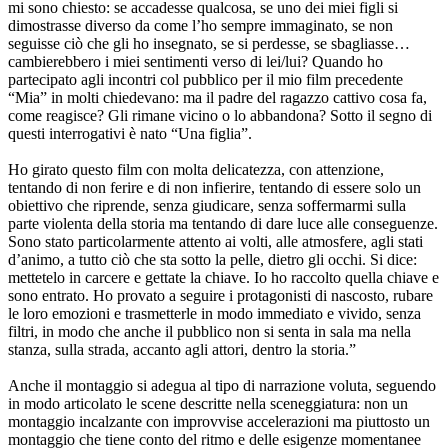
mi sono chiesto: se accadesse qualcosa, se uno dei miei figli si
dimostrasse diverso da come l’ho sempre immaginato, se non
seguisse ciò che gli ho insegnato, se si perdesse, se sbagliasse…
cambierebbero i miei sentimenti verso di lei/lui? Quando ho
partecipato agli incontri col pubblico per il mio film precedente
“Mia” in molti chiedevano: ma il padre del ragazzo cattivo cosa fa,
come reagisce? Gli rimane vicino o lo abbandona? Sotto il segno di
questi interrogativi è nato “Una figlia”.
Ho girato questo film con molta delicatezza, con attenzione,
tentando di non ferire e di non infierire, tentando di essere solo un
obiettivo che riprende, senza giudicare, senza soffermarmi sulla
parte violenta della storia ma tentando di dare luce alle conseguenze.
Sono stato particolarmente attento ai volti, alle atmosfere, agli stati
d’animo, a tutto ciò che sta sotto la pelle, dietro gli occhi. Si dice:
mettetelo in carcere e gettate la chiave. Io ho raccolto quella chiave e
sono entrato. Ho provato a seguire i protagonisti di nascosto, rubare
le loro emozioni e trasmetterle in modo immediato e vivido, senza
filtri, in modo che anche il pubblico non si senta in sala ma nella
stanza, sulla strada, accanto agli attori, dentro la storia.”
Anche il montaggio si adegua al tipo di narrazione voluta, seguendo
in modo articolato le scene descritte nella sceneggiatura: non un
montaggio incalzante con improvvise accelerazioni ma piuttosto un
montaggio che tiene conto del ritmo e delle esigenze momentanee