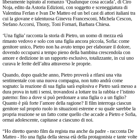
liberamente ispirato al romanzo ‘Qualunque cosa accada’, di Ciro
Noja, edito da Astoria Edizioni, con soggetto e sceneggiatura di
Valentina Ferlan e Ivan De Matteo ed un bel cast di attori italiani tra
cui la giovane e talentuosa Ginevra Francesconi, Michela Cescon,
Stefano Accorsi, Thony, Toni Fornari, Barbara Chiesa.
‘Una figlia’ racconta la storia di Pietro, un uomo di mezza età
rimasto vedovo e solo con una figlia ancora piccola, Sofia: come
genitore unico, Pietro non ha avuto tempo per elaborare il dolore,
dovendo occuparsi a tempo pieno della bambina crescendola con
amore e dedizione in un rapporto esclusivo, totalizzante, in cui uno
curava le ferite dell’altra attraverso le proprie.
Quando, dopo qualche anno, Pietro proverà a rifarsi una vita
sentimentale con una nuova compagna, non tutto andrà come
sognato: la reazione di sua figlia sarà esplosiva e Pietro sarà messo a
dura prova in tutti i sensi, trovandosi a lottare tra la rabbia e l’istinto
paterno: fino a dove si può perdonare a una figlia o a un figlio?
Quanto è più forte l’amore della ragione? Il film interroga ciascun
genitore sul proprio ruolo in situazioni estreme e su quale sarebbe la
propria reazione se un fatto come quello che accade a Pietro e Sofia,
ormai adolescente, capitasse a ciascuno di noi.
“Ho diretto questo film da regista ma anche da padre - racconta De
Matteo - Ho una figlia della stessa età della protagonista e tante volte