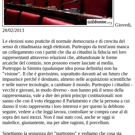
Giovedi,
28/02/2013
Le elezioni sono pratiche di normale democrazia e di crescita del
senso di cittadinanza negli elettorati. Purtroppo da trent'anni manca
un collegamento con i partiti che dia ai cittadini la fiducia nei loro
rappresentanti attraverso relazioni che, abbandonate le forme
arcaiche del comizio, non possono essere lasciate ai media.
Purtroppo la Sinistra (qualunque idea possa definirla) non ha
"visione". Il che è gravissimo, soprattutto davanti ad un futuro che
impaurisce perché è destinato, almeno nelle acquisizioni scientifiche
e nelle nuove tecnologie, a cambiare il mondo. Purtroppo i cittadini -
vecchi e giovani, in modo diverso - non hanno più il senso della
rappresentanza, vale a dire dei primi principi costituzionali: non
sanno che con il voto eleggono il Parlamento e che la persona a cui
danno il voto rappresenta i loro interessi e per questo la debbono
seguire, vedere a che leggi lavora, controllare se compra case al di
sopra dei suoi mezzi. Non è mai stato così, anche se oggi si
maledice, giustamente, ma per altre ragioni, il porcellum.
Smettiamo la sequenza dei "purtroppo" e vediamo che cosa sta