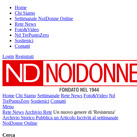
Home
Chi Siamo
Settimanale NoiDonne Online
Rete News
Foto&Video
Nd TrePuntoZero
Sostienici
Contatti
Login
Registrati
Home
Chi Siamo
Settimanale
Rete News
Foto&Video
Nd
TrePuntoZero
Sostienici
Contatti
Menu
Rete News
Archivio Rete
Un nuovo genere di 'Resistenza'
Archivio Storico
Pubblica un Articolo
Iscriviti al settimanale
NoiDonne Online
Cerca