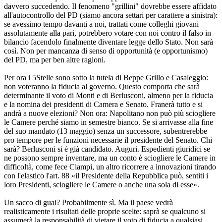
davvero succedendo. Il fenomeno "grillini" dovrebbe essere affidato
all'autocontrollo del PD (siamo ancora settari per carattere a sinistra):
se avessimo tempo davanti a noi, trattati come colleghi giovani
assolutamente alla pari, potrebbero votare con noi contro il falso in
bilancio facendolo finalmente diventare legge dello Stato. Non sarà
così. Non per mancanza di senso di opportunità (e opportunismo)
del PD, ma per ben altre ragioni.
Per ora i 5Stelle sono sotto la tutela di Beppe Grillo e Casaleggio:
non voteranno la fiducia al governo. Questo comporta che sarà
determinante il voto di Monti e di Berlusconi, almeno per la fiducia
e la nomina dei presidenti di Camera e Senato. Franerà tutto e si
andrà a nuove elezioni? Non ora: Napolitano non può più sciogliere
le Camere perché siamo in semestre bianco. Se si arrivasse alla fine
del suo mandato (13 maggio) senza un successore, subentrerebbe
pro tempore per le funzioni necessarie il presidente del Senato. Chi
sarà? Berlusconi si è già candidato. Auguri. Espedienti giuridici se
ne possono sempre inventare, ma un conto è sciogliere le Camere in
difficoltà, come fece Ciampi, un altro ricorrere a innovazioni tirando
con l'elastico l'art. 88 «il Presidente della Repubblica può, sentiti i
loro Presidenti, sciogliere le Camere o anche una sola di esse».
Un sacco di guai? Probabilmente sì. Ma il paese vedrà
realisticamente i risultati delle proprie scelte: saprà se qualcuno si
assumerà la responsabilità di vietare il voto di fiducia a qualsiasi