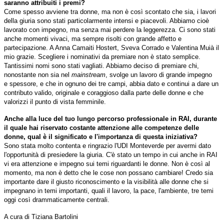
saranno attribuiti i premi?
Come spesso avviene tra donne, ma non è così scontato che sia, i lavori
della giuria sono stati particolarmente intensi e piacevoli. Abbiamo cioè
lavorato con impegno, ma senza mai perdere la leggerezza. Ci sono stati
anche momenti vivaci, ma sempre risolti con grande affetto e
partecipazione. A Anna Camaiti Hostert, Sveva Corrado e Valentina Muià il
mio grazie. Scegliere i nominativi da premiare non è stato semplice.
Tantissimi nomi sono stati vagliati. Abbiamo deciso di premiare chi,
nonostante non sia nel
mainstream
, svolge un lavoro di grande impegno
e spessore, e che in ognuno dei tre campi, abbia dato e continui a dare un
contributo valido, originale e coraggioso dalla parte delle donne e che
valorizzi il punto di vista femminile.
Anche alla luce del tuo lungo percorso professionale in RAI, durante
il quale hai riservato costante attenzione alle competenze delle
donne, qual è il significato e l'importanza di questa iniziativa?
Sono stata molto contenta e ringrazio l'UDI Monteverde per avermi dato
l'opportunità di presiedere la giuria. C'è stato un tempo in cui anche in RAI
vi era attenzione e impegno sui temi riguardanti le donne. Non è così al
momento, ma non è detto che le cose non possano cambiare! Credo sia
importante dare il giusto riconoscimento e la visibilità alle donne che si
impegnano in temi importanti, quali il lavoro, la pace, l'ambiente, tre temi
oggi così drammaticamente centrali.
A cura di Tiziana Bartolini