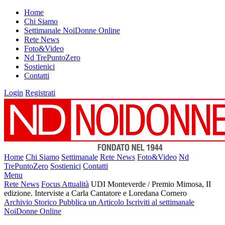
Home
Chi Siamo
Settimanale NoiDonne Online
Rete News
Foto&Video
Nd TrePuntoZero
Sostienici
Contatti
Login
Registrati
Home
Chi Siamo
Settimanale
Rete News
Foto&Video
Nd
TrePuntoZero
Sostienici
Contatti
Menu
Rete News
Focus Attualità
UDI Monteverde / Premio Mimosa, II
edizione. Interviste a Carla Cantatore e Loredana Cornero
Archivio Storico
Pubblica un Articolo
Iscriviti al settimanale
NoiDonne Online