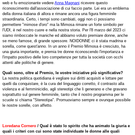
web e fu emozionante vedere
Anna Magnani
ricevere questo
riconoscimento dall'associazione di cui faccio parte. Lei era un emblema
della donna italiana di allora e rimane ancora una figura femminile
straordinaria.
Certo, i tempi sono cambiati, oggi non ci possiamo
permettere "mimose d'oro" ma la Mimosa rimane un forte simbolo per
l'UDI, è nel nostro cuore e nella nostra storia.
Per l'8 marzo del 2023 ci
siamo rimboccate le maniche ed abbiamo voluto premiare donne, anche
se meno famose, di grande spessore. NOIDONNE ci è stata madrina e
sorella, come quest'anno.
In un anno il Premio Mimosa è cresciuto, ha
una giuria importante, e premia tre donne riconoscendo l'importanza e
l'impatto positivo delle loro competenze per tutta la società con occhi
attenti alle politiche di genere.
Quali sono, oltre al Premio, le vostre iniziative più significative?
La nostra politica quotidiana è vegliare sui diritti acquisiti e lottare per
quelli da conquistare, è la cura del linguaggio corretto, il contrasto alla
violenza e al femminicidio, agli stereotipi che li generano e che gravano
soprattutto sul genere femminile, tanto che il nostro programma per le
scuole si chiama "Stereotipa". Promuoviamo sempre e ovunque possibile
le nostre sorelle, con affetto.
Loredana Cornero
/ Qual è stato lo spirito che ha animato la giuria e
quali i criteri con cui sono state individuate le donne alle quali