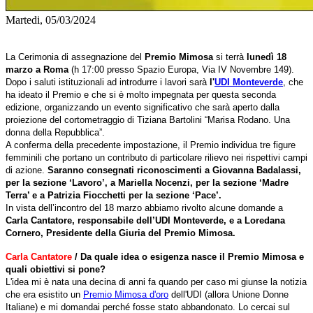
Martedi, 05/03/2024
La Cerimonia di assegnazione del
Premio Mimosa
si terrà
lunedì 18
marzo a Roma
(h 17:00 presso Spazio Europa, Via IV Novembre 149).
Dopo i saluti istituzionali ad introdurre i lavori sarà
l'
UDI Monteverde
, che
ha ideato il Premio e che si è molto impegnata per questa seconda
edizione, organizzando un evento significativo che sarà aperto dalla
proiezione del cortometraggio di Tiziana Bartolini “Marisa Rodano. Una
donna della Repubblica”.
A conferma della precedente impostazione, il Premio individua tre figure
femminili che portano un contributo di particolare rilievo nei rispettivi campi
di azione.
Saranno consegnati riconoscimenti a Giovanna Badalassi,
per la sezione ‘Lavoro’, a Mariella Nocenzi, per la sezione ‘Madre
Terra’ e a Patrizia Fiocchetti per la sezione ‘Pace’.
In vista dell’incontro del 18 marzo abbiamo rivolto alcune domande a
Carla Cantatore, responsabile dell’UDI Monteverde, e a
Loredana
Cornero, Presidente della Giuria del Premio Mimosa.
Carla Cantatore
/ Da quale idea o esigenza nasce il Premio Mimosa e
quali obiettivi si pone?
L'idea mi è nata una decina di anni fa quando per caso mi giunse la notizia
che era esistito un
Premio Mimosa d'oro
dell'UDI (allora Unione Donne
Italiane) e mi domandai perché fosse stato abbandonato. Lo cercai sul