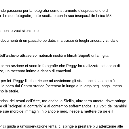
ande passione per la fotografia come strumento d’espressione e di
a. Le sue fotografie, tutte scattate con la sua inseparabile Leica M3,
suoni e voci silenziose.
 documenti di un passato perduto, ma tracce di luoghi ancora vivi: dalle
l’archivio attraverso materiali inediti e filmati Super8 di famiglia.
la prima sezione ci sono le fotografie che Peggy ha realizzato nel corso di
zzo, un racconto intimo e denso di emozioni.
per lei. Peggy Kleiber riesce ad avvicinare gli strati sociali anche più
e la porta dal Centro storico (percorso in lungo e in largo negli angoli meno
no le storie.
si dei tesori dell’Arte, ma anche la Sicilia, altra terra amata, dove stringe
e gli “scioperi al contrario” e al contempo soffermandosi sui volti dei bambini
le sue morbide immagini in bianco e nero, riesce a mettere tra sé e il
r ci guida a un’osservazione lenta, ci spinge a prestare più attenzione alle