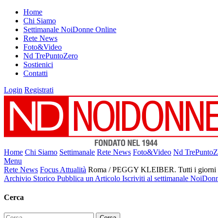
Home
Chi Siamo
Settimanale NoiDonne Online
Rete News
Foto&Video
Nd TrePuntoZero
Sostienici
Contatti
Login
Registrati
Home
Chi Siamo
Settimanale
Rete News
Foto&Video
Nd TrePuntoZ
Menu
Rete News
Focus Attualità
Roma / PEGGY KLEIBER. Tutti i giorni de
Archivio Storico
Pubblica un Articolo
Iscriviti al settimanale NoiDon
Cerca