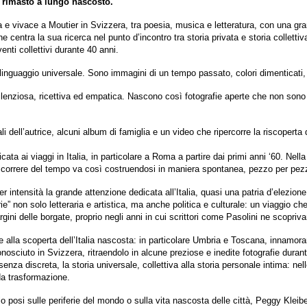
o rimasto a lungo nascosto.
e vivace a Moutier in Svizzera, tra poesia, musica e letteratura, con una gr
entra la sua ricerca nel punto d’incontro tra storia privata e storia collettiv
enti collettivi durante 40 anni.
linguaggio universale. Sono immagini di un tempo passato, colori dimenticati, 
 silenziosa, ricettiva ed empatica. Nascono così fotografie aperte che non sono
dell’autrice, alcuni album di famiglia e un video che ripercorre la riscoperta del
cata ai viaggi in Italia, in particolare a Roma a partire dai primi anni ‘60. Nel
lo scorrere del tempo va così costruendosi in maniera spontanea, pezzo per pe
intensità la grande attenzione dedicata all’Italia, quasi una patria d’elezione 
e” non solo letteraria e artistica, ma anche politica e culturale: un viaggio ch
margini delle borgate, proprio negli anni in cui scrittori come Pasolini ne scopriva
lla scoperta dell’Italia nascosta: in particolare Umbria e Toscana, innamorando
nosciuto in Svizzera, ritraendolo in alcune preziose e inedite fotografie durant
nza discreta, la storia universale, collettiva alla storia personale intima: nel
da trasformazione.
o posi sulle periferie del mondo o sulla vita nascosta delle città, Peggy Kleibe