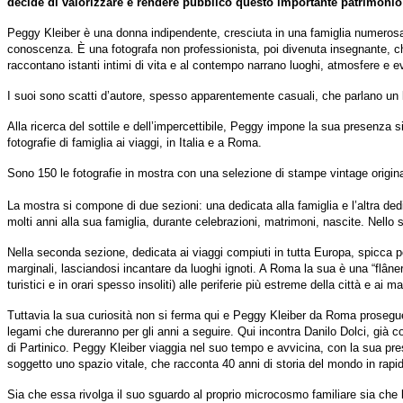
decide di valorizzare e rendere pubblico questo importante patrimoni
Peggy Kleiber è una donna indipendente, cresciuta in una famiglia numerosa 
conoscenza. È una fotografa non professionista, poi divenuta insegnante, che c
raccontano istanti intimi di vita e al contempo narrano luoghi, atmosfere e ev
I suoi sono scatti d’autore, spesso apparentemente casuali, che parlano un 
Alla ricerca del sottile e dell’impercettibile, Peggy impone la sua presenza
fotografie di famiglia ai viaggi, in Italia e a Roma.
Sono 150 le fotografie in mostra con una selezione di stampe vintage originali 
La mostra si compone di due sezioni: una dedicata alla famiglia e l’altra dedi
molti anni alla sua famiglia, durante celebrazioni, matrimoni, nascite. Nel
Nella seconda sezione, dedicata ai viaggi compiuti in tutta Europa, spicca per 
marginali, lasciandosi incantare da luoghi ignoti. A Roma la sua è una “flâneri
turistici e in orari spesso insoliti) alle periferie più estreme della città e ai 
Tuttavia la sua curiosità non si ferma qui e Peggy Kleiber da Roma prosegue a
legami che dureranno per gli anni a seguire. Qui incontra Danilo Dolci, già co
di Partinico. Peggy Kleiber viaggia nel suo tempo e avvicina, con la sua prese
soggetto uno spazio vitale, che racconta 40 anni di storia del mondo in rapi
Sia che essa rivolga il suo sguardo al proprio microcosmo familiare sia che l