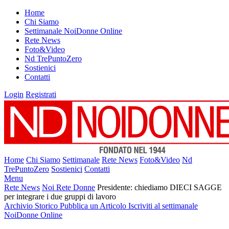
Home
Chi Siamo
Settimanale NoiDonne Online
Rete News
Foto&Video
Nd TrePuntoZero
Sostienici
Contatti
Login
Registrati
Home
Chi Siamo
Settimanale
Rete News
Foto&Video
Nd
TrePuntoZero
Sostienici
Contatti
Menu
Rete News
Noi Rete Donne
Presidente: chiediamo DIECI SAGGE
per integrare i due gruppi di lavoro
Archivio Storico
Pubblica un Articolo
Iscriviti al settimanale
NoiDonne Online