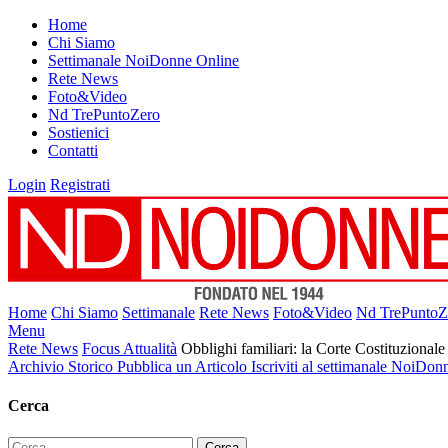
Home
Chi Siamo
Settimanale NoiDonne Online
Rete News
Foto&Video
Nd TrePuntoZero
Sostienici
Contatti
Login
Registrati
Home
Chi Siamo
Settimanale
Rete News
Foto&Video
Nd TrePuntoZ
Menu
Rete News
Focus Attualità
Obblighi familiari: la Corte Costituzionale
Archivio Storico
Pubblica un Articolo
Iscriviti al settimanale NoiDon
Cerca