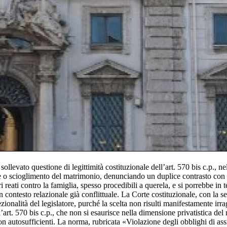
levato questione di legittimità costituzionale dell’art. 570 bis c.p., nell
e o scioglimento del matrimonio, denunciando un duplice contrasto con gli
tri reati contro la famiglia, spesso procedibili a querela, e si porrebbe i
un contesto relazionale già conflittuale. La Corte costituzionale, con la
rezionalità del legislatore, purché la scelta non risulti manifestamente ir
ll’art. 570 bis c.p., che non si esaurisce nella dimensione privatistica de
on autosufficienti. La norma, rubricata «Violazione degli obblighi di ass