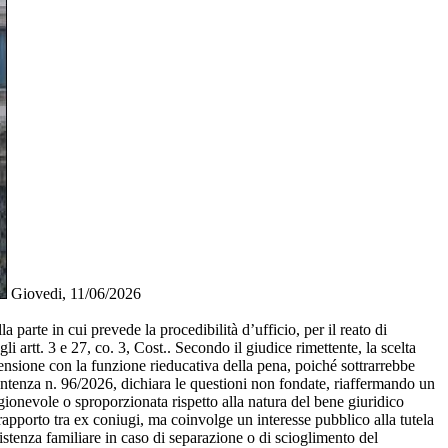
Giovedi, 11/06/2026
a parte in cui prevede la procedibilità d’ufficio, per il reato di
 artt. 3 e 27, co. 3, Cost.. Secondo il giudice rimettente, la scelta
n tensione con la funzione rieducativa della pena, poiché sottrarrebbe
 sentenza n. 96/2026, dichiara le questioni non fondate, riaffermando un
ragionevole o sproporzionata rispetto alla natura del bene giuridico
l rapporto tra ex coniugi, ma coinvolge un interesse pubblico alla tutela
istenza familiare in caso di separazione o di scioglimento del