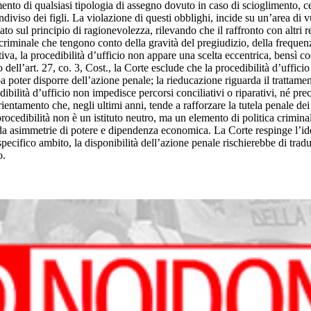
nto di qualsiasi tipologia di assegno dovuto in caso di scioglimento, cess
iviso dei figli. La violazione di questi obblighi, incide su un’area di vul
o sul principio di ragionevolezza, rilevando che il raffronto con altri rea
riminale che tengono conto della gravità del pregiudizio, della frequenza
iva, la procedibilità d’ufficio non appare una scelta eccentrica, bensì coe
l’art. 27, co. 3, Cost., la Corte esclude che la procedibilità d’ufficio 
poter disporre dell’azione penale; la rieducazione riguarda il trattamen
ibilità d’ufficio non impedisce percorsi conciliativi o riparativi, né pre
entamento che, negli ultimi anni, tende a rafforzare la tutela penale dei 
cedibilità non è un istituto neutro, ma un elemento di politica criminale 
i da asimmetrie di potere e dipendenza economica. La Corte respinge l’ide
ecifico ambito, la disponibilità dell’azione penale rischierebbe di tradu
o.