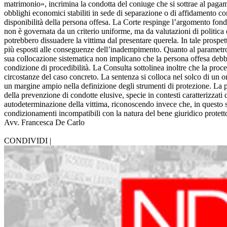
matrimonio», incrimina la condotta del coniuge che si sottrae al pagame
obblighi economici stabiliti in sede di separazione o di affidamento cond
disponibilità della persona offesa. La Corte respinge l’argomento fondat
non è governata da un criterio uniforme, ma da valutazioni di politica c
potrebbero dissuadere la vittima dal presentare querela. In tale prospett
più esposti alle conseguenze dell’inadempimento. Quanto al parametro del
sua collocazione sistematica non implicano che la persona offesa debba 
condizione di procedibilità. La Consulta sottolinea inoltre che la proced
circostanze del caso concreto. La sentenza si colloca nel solco di un ori
un margine ampio nella definizione degli strumenti di protezione. La pro
della prevenzione di condotte elusive, specie in contesti caratterizzat
autodeterminazione della vittima, riconoscendo invece che, in questo sp
condizionamenti incompatibili con la natura del bene giuridico protett
Avv. Francesca De Carlo
CONDIVIDI |