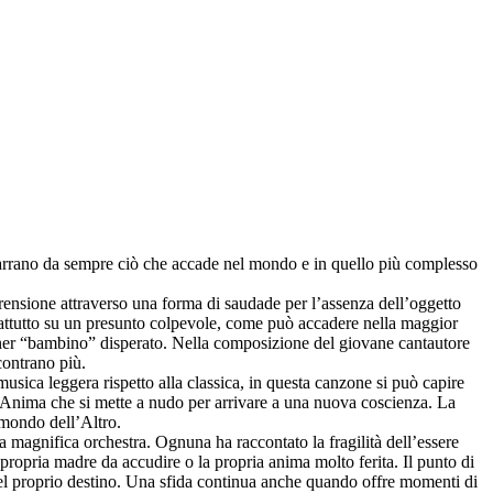
Narrano da sempre ciò che accade nel mondo e in quello più complesso
prensione attraverso una forma di saudade per l’assenza dell’oggetto
rattutto su un presunto colpevole, come può accadere nella maggior
artner “bambino” disperato. Nella composizione del giovane cantautore
contrano più.
musica leggera rispetto alla classica, in questa canzone si può capire
 l’Anima che si mette a nudo per arrivare a una nuova coscienza. La
 mondo dell’Altro.
magnifica orchestra. Ognuna ha raccontato la fragilità dell’essere
opria madre da accudire o la propria anima molto ferita. Il punto di
e del proprio destino. Una sfida continua anche quando offre momenti di