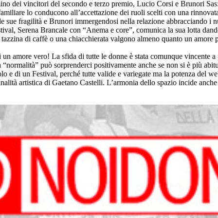
mmino dei vincitori del secondo e terzo premio, Lucio Corsi e Brunori S
familiare lo conducono all’accettazione dei ruoli scelti con una rinnova
le sue fragilità e Brunori immergendosi nella relazione abbracciando i n
stival, Serena Brancale con “Anema e core”, comunica la sua lotta dando 
a tazzina di caffè o una chiacchierata valgono almeno quanto un amore p
i un amore vero! La sfida di tutte le donne è stata comunque vincente a 
 “normalità” può sorprenderci positivamente anche se non si è più abitua
lo e di un Festival, perché tutte valide e variegate ma la potenza del we
nalità artistica di Gaetano Castelli. L’armonia dello spazio incide anche 