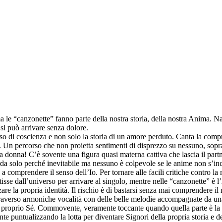
a le “canzonette” fanno parte della nostra storia, della nostra Anima. 
 si può arrivare senza dolore.
rso di coscienza e non solo la storia di un amore perduto. Canta la com
. Un percorso che non proietta sentimenti di disprezzo su nessuno, sop
 una donna! C’è sovente una figura quasi materna cattiva che lascia il p
a solo perché inevitabile ma nessuno è colpevole se le anime non s’in
comprendere il senso dell’Io. Per tornare alle facili critiche contro la 
isse dall’universo per arrivare al singolo, mentre nelle “canzonette” è
re la propria identità. Il rischio è di bastarsi senza mai comprendere il
raverso armoniche vocalità con delle belle melodie accompagnate da una 
proprio Sé. Commovente, veramente toccante quando quella parte è la pr
iente puntualizzando la lotta per diventare Signori della propria storia 