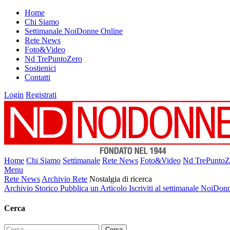
Home
Chi Siamo
Settimanale NoiDonne Online
Rete News
Foto&Video
Nd TrePuntoZero
Sostienici
Contatti
Login
Registrati
Home
Chi Siamo
Settimanale
Rete News
Foto&Video
Nd TrePuntoZ
Menu
Rete News
Archivio Rete
Nostalgia di ricerca
Archivio Storico
Pubblica un Articolo
Iscriviti al settimanale NoiDon
Cerca