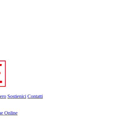
ero
Sostienici
Contatti
ne Online