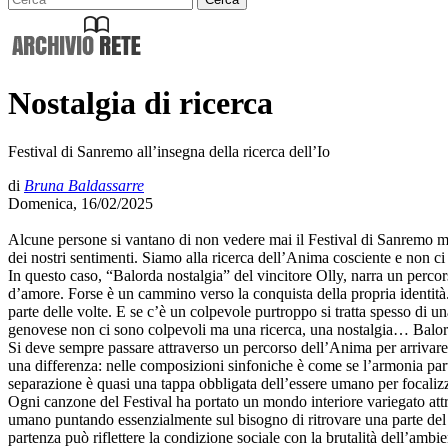
Nostalgia di ricerca
Festival di Sanremo all’insegna della ricerca dell’Io
di
Bruna Baldassarre
Domenica, 16/02/2025
Alcune persone si vantano di non vedere mai il Festival di Sanremo m
dei nostri sentimenti. Siamo alla ricerca dell’Anima cosciente e non ci
In questo caso, “Balorda nostalgia” del vincitore Olly, narra un perco
d’amore. Forse è un cammino verso la conquista della propria identità
parte delle volte. E se c’è un colpevole purtroppo si tratta spesso di
genovese non ci sono colpevoli ma una ricerca, una nostalgia… Balord
Si deve sempre passare attraverso un percorso dell’Anima per arrivare a 
una differenza: nelle composizioni sinfoniche è come se l’armonia part
separazione è quasi una tappa obbligata dell’essere umano per focalizza
Ogni canzone del Festival ha portato un mondo interiore variegato att
umano puntando essenzialmente sul bisogno di ritrovare una parte del 
partenza può riflettere la condizione sociale con la brutalità dell’amb