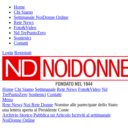
Home
Chi Siamo
Settimanale NoiDonne Online
Rete News
Foto&Video
Nd TrePuntoZero
Sostienici
Contatti
Login
Registrati
Home
Chi Siamo
Settimanale
Rete News
Foto&Video
Nd
TrePuntoZero
Sostienici
Contatti
Menu
Rete News
Noi Rete Donne
Nomine alle partecipate dello Stato:
una lettera aperta al Presidente Conte
Archivio Storico
Pubblica un Articolo
Iscriviti al settimanale
NoiDonne Online