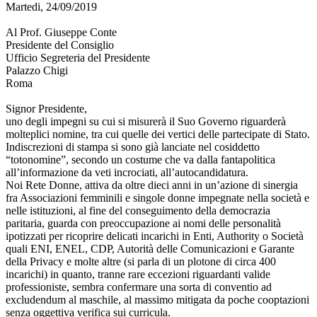
Martedi, 24/09/2019
Al Prof. Giuseppe Conte
Presidente del Consiglio
Ufficio Segreteria del Presidente
Palazzo Chigi
Roma
Signor Presidente,
uno degli impegni su cui si misurerà il Suo Governo riguarderà
molteplici nomine, tra cui quelle dei vertici delle partecipate di Stato.
Indiscrezioni di stampa si sono già lanciate nel cosiddetto
“totonomine”, secondo un costume che va dalla fantapolitica
all’informazione da veti incrociati, all’autocandidatura.
Noi Rete Donne, attiva da oltre dieci anni in un’azione di sinergia
fra Associazioni femminili e singole donne impegnate nella società e
nelle istituzioni, al fine del conseguimento della democrazia
paritaria, guarda con preoccupazione ai nomi delle personalità
ipotizzati per ricoprire delicati incarichi in Enti, Authority o Società
quali ENI, ENEL, CDP, Autorità delle Comunicazioni e Garante
della Privacy e molte altre (si parla di un plotone di circa 400
incarichi) in quanto, tranne rare eccezioni riguardanti valide
professioniste, sembra confermare una sorta di conventio ad
excludendum al maschile, al massimo mitigata da poche cooptazioni
senza oggettiva verifica sui curricula.