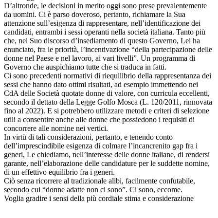
D’altronde, le decisioni in merito oggi sono prese prevalentemente
da uomini. Ci è parso doveroso, pertanto, richiamare la Sua
attenzione sull’esigenza di rappresentare, nell’identificazione dei
candidati, entrambi i sessi operanti nella società italiana. Tanto più
che, nel Suo discorso d’insediamento di questo Governo, Lei ha
enunciato, fra le priorità, l’incentivazione “della partecipazione delle
donne nel Paese e nel lavoro, ai vari livelli”. Un programma di
Governo che auspichiamo tutte che si traduca in fatti.
Ci sono precedenti normativi di riequilibrio della rappresentanza dei
sessi che hanno dato ottimi risultati, ad esempio immettendo nei
CdA delle Società quotate donne di valore, con curricula eccellenti,
secondo il dettato della Legge Golfo Mosca (L. 120/2011, rinnovata
fino al 2022). E si potrebbero utilizzare metodi e criteri di selezione
utili a consentire anche alle donne che possiedono i requisiti di
concorrere alle nomine nei vertici.
In virtù di tali considerazioni, pertanto, e tenendo conto
dell’imprescindibile esigenza di colmare l’incancrenito gap fra i
generi, Le chiediamo, nell’interesse delle donne italiane, di rendersi
garante, nell’elaborazione delle candidature per le suddette nomine,
di un effettivo equilibrio fra i generi.
Ciò senza ricorrere al tradizionale alibi, facilmente confutabile,
secondo cui “donne adatte non ci sono”. Ci sono, eccome.
Voglia gradire i sensi della più cordiale stima e considerazione