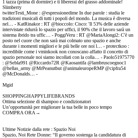
1 tazza (prima di dormire) e ti libererai del grasso addominale!
Slimberry
twitterTesti_Mone : @espressionedime In due parole : studia le
tradizioni musicali di tutti i popoli del mondo. La musica è diversa
nel… - KatRinakor : RT @bioccolo: Cisco: 'Il 53% delle aziende
intervistate ridurrà lo spazio per uffici, il 90% che il lavoro sarà un
sistema ibrido tra uffic… - PoggiVeru : RT @MariaAlongi2: C'è un
posto nel cuore che non sarà mai colmato uno spazio e anche
durante i momenti migliori e le più belle ore noi l… - protectkoo :
incredibile come i vminkook non conoscano affatto il concetto di
spazio personale noi siamo incollati con la colla… - Paolo51975770
: @Sebla991 @Riccardo72R @Kaosantifa @lambruscoegnoc1
@hellas_army @MrPeanutbut @animaleuropeRMP @cipfra54
@McDonalds… -
Mgid
SHOPPINGHAPPYLIFEBRANDS
Ottima selezione di shampoo e condizionatori
Un’opportunità per migliorare la tua belle in poco tempo
COMPRA ORA→
Ultime Notizie dalla rete : Spazio Noi
Spazio, Noi Rete Donne: “Il governo sostenga la candidatura di