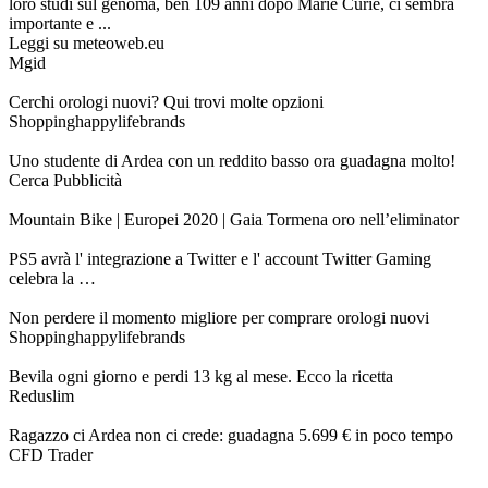
loro studi sul genoma, ben 109 anni dopo Marie Curie, ci sembra
importante e ...
Leggi su meteoweb.eu
Mgid
Cerchi orologi nuovi? Qui trovi molte opzioni
Shoppinghappylifebrands
Uno studente di Ardea con un reddito basso ora guadagna molto!
Cerca Pubblicità
Mountain Bike | Europei 2020 | Gaia Tormena oro nell’eliminator
PS5 avrà l' integrazione a Twitter e l' account Twitter Gaming
celebra la …
Non perdere il momento migliore per comprare orologi nuovi
Shoppinghappylifebrands
Bevila ogni giorno e perdi 13 kg al mese. Ecco la ricetta
Reduslim
Ragazzo ci Ardea non ci crede: guadagna 5.699 € in poco tempo
CFD Trader