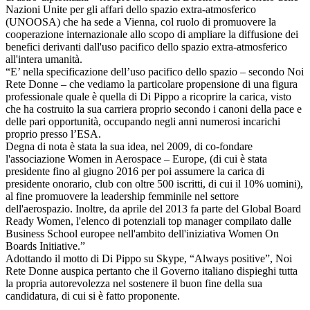
Nazioni Unite per gli affari dello spazio extra-atmosferico
(UNOOSA) che ha sede a Vienna, col ruolo di promuovere la
cooperazione internazionale allo scopo di ampliare la diffusione dei
benefici derivanti dall'uso pacifico dello spazio extra-atmosferico
all'intera umanità.
“E’ nella specificazione dell’uso pacifico dello spazio – secondo Noi
Rete Donne – che vediamo la particolare propensione di una figura
professionale quale è quella di Di Pippo a ricoprire la carica, visto
che ha costruito la sua carriera proprio secondo i canoni della pace e
delle pari opportunità, occupando negli anni numerosi incarichi
proprio presso l’ESA.
Degna di nota è stata la sua idea, nel 2009, di co-fondare
l'associazione Women in Aerospace – Europe, (di cui è stata
presidente fino al giugno 2016 per poi assumere la carica di
presidente onorario, club con oltre 500 iscritti, di cui il 10% uomini),
al fine promuovere la leadership femminile nel settore
dell'aerospazio. Inoltre, da aprile del 2013 fa parte del Global Board
Ready Women, l'elenco di potenziali top manager compilato dalle
Business School europee nell'ambito dell'iniziativa Women On
Boards Initiative.”
Adottando il motto di Di Pippo su Skype, “Always positive”, Noi
Rete Donne auspica pertanto che il Governo italiano dispieghi tutta
la propria autorevolezza nel sostenere il buon fine della sua
candidatura, di cui si è fatto proponente.