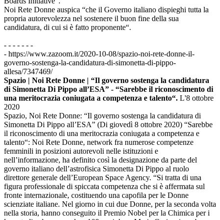
Boards Initiative“.
Noi Rete Donne auspica “che il Governo italiano dispieghi tutta la
propria autorevolezza nel sostenere il buon fine della sua
candidatura, di cui si è fatto proponente“.
- - - - - - -
- https://www.zazoom.it/2020-10-08/spazio-noi-rete-donne-il-
governo-sostenga-la-candidatura-di-simonetta-di-pippo-
allesa/7347469/
Spazio | Noi Rete Donne | “Il governo sostenga la candidatura
di Simonetta Di Pippo all’ESA” - “Sarebbe il riconoscimento di
una meritocrazia coniugata a competenza e talento“.
L'8 ottobre
2020
Spazio, Noi Rete Donne: “Il governo sostenga la candidatura di
Simonetta Di Pippo all’ESA” (Di giovedì 8 ottobre 2020) “Sarebbe
il riconoscimento di una meritocrazia coniugata a competenza e
talento“: Noi Rete Donne, network fra numerose competenze
femminili in posizioni autorevoli nelle istituzioni e
nell’informazione, ha definito così la designazione da parte del
governo italiano dell’astrofisica Simonetta Di Pippo al ruolo
direttore generale dell’European Space Agency. “Si tratta di una
figura professionale di spiccata competenza che si è affermata sul
fronte internazionale, costituendo una capofila per le Donne
scienziate italiane. Nel giorno in cui due Donne, per la seconda volta
nella storia, hanno conseguito il Premio Nobel per la Chimica per i