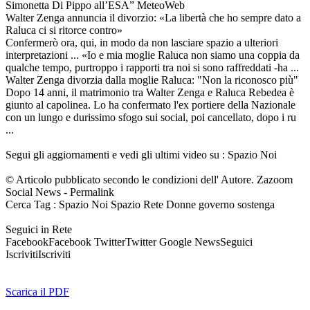
Simonetta Di Pippo all’ESA” MeteoWeb
Walter Zenga annuncia il divorzio: «La libertà che ho sempre dato a
Raluca ci si ritorce contro»
Confermerò ora, qui, in modo da non lasciare spazio a ulteriori
interpretazioni ... «Io e mia moglie Raluca non siamo una coppia da
qualche tempo, purtroppo i rapporti tra noi si sono raffreddati -ha ...
Walter Zenga divorzia dalla moglie Raluca: "Non la riconosco più"
Dopo 14 anni, il matrimonio tra Walter Zenga e Raluca Rebedea è
giunto al capolinea. Lo ha confermato l'ex portiere della Nazionale
con un lungo e durissimo sfogo sui social, poi cancellato, dopo i ru
...
Segui gli aggiornamenti e vedi gli ultimi video su : Spazio Noi
© Articolo pubblicato secondo le condizioni dell' Autore. Zazoom
Social News - Permalink
Cerca Tag : Spazio Noi Spazio Rete Donne governo sostenga
Seguici in Rete
FacebookFacebook TwitterTwitter Google NewsSeguici
IscrivitiIscriviti
Scarica il PDF