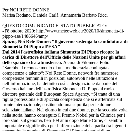
Per NOI RETE DONNE
Marisa Rodano, Daniela Carlà, Annamaria Barbato Ricci
QUESTO COMUNICATO E' STATO PUBBLICATO:
- l'8 ottobre 2020: http://www.meteoweb.eu/2020/10/simonetta-di-
pippo-esa/1486646/amp/
Spazio, Noi Rete Donne: “Il governo sostenga la candidatura di
Simonetta Di Pippo all’ESA”
Dal 2014 l'astrofisica italiana Simonetta Di Pippo ricopre la
carica di Direttore dell'Ufficio delle Nazioni Unite per gli affari
dello spazio extra-atmosferico.
A cura di Filomena Fotio
“Sarebbe il riconoscimento di una meritocrazia coniugata a
competenza e talento“: Noi Rete Donne, network fra numerose
competenze femminili in posizioni autorevoli nelle istituzioni e
nell’informazione, ha definito così la designazione da parte del
Governo italiano dell’astrofisica Simonetta Di Pippo al ruolo
direttore generale dell’European Space Agency. “Si tratta di una
figura professionale di spiccata competenza che si è affermata sul
fronte internazionale, costituendo una capofila per le donne
scienziate italiane. Nel giorno in cui due donne, per la seconda volta
nella storia, hanno conseguito il Premio Nobel per la Chimica per i
loro studi sul genoma, ben 109 anni dopo Marie Curie, ci sembra
importante e significativo per l’affermazione della parità fra i generi
perseguire la nomina di Simonetta Di Pippo ai vertici di un