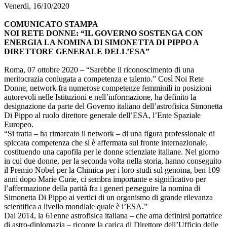
Venerdi, 16/10/2020
COMUNICATO STAMPA
NOI RETE DONNE: “IL GOVERNO SOSTENGA CON
ENERGIA LA NOMINA DI SIMONETTA DI PIPPO A
DIRETTORE GENERALE DELL’ESA”
Roma, 07 ottobre 2020 – “Sarebbe il riconoscimento di una
meritocrazia coniugata a competenza e talento.” Così Noi Rete
Donne, network fra numerose competenze femminili in posizioni
autorevoli nelle Istituzioni e nell’informazione, ha definito la
designazione da parte del Governo italiano dell’astrofisica Simonetta
Di Pippo al ruolo direttore generale dell’ESA, l’Ente Spaziale
Europeo.
“Si tratta – ha rimarcato il network – di una figura professionale di
spiccata competenza che si è affermata sul fronte internazionale,
costituendo una capofila per le donne scienziate italiane. Nel giorno
in cui due donne, per la seconda volta nella storia, hanno conseguito
il Premio Nobel per la Chimica per i loro studi sul genoma, ben 109
anni dopo Marie Curie, ci sembra importante e significativo per
l’affermazione della parità fra i generi perseguire la nomina di
Simonetta Di Pippo ai vertici di un organismo di grande rilevanza
scientifica a livello mondiale quale è l’ESA.”
Dal 2014, la 61enne astrofisica italiana – che ama definirsi portatrice
di astro-diplomazia – ricopre la carica di Direttore dell’Ufficio delle