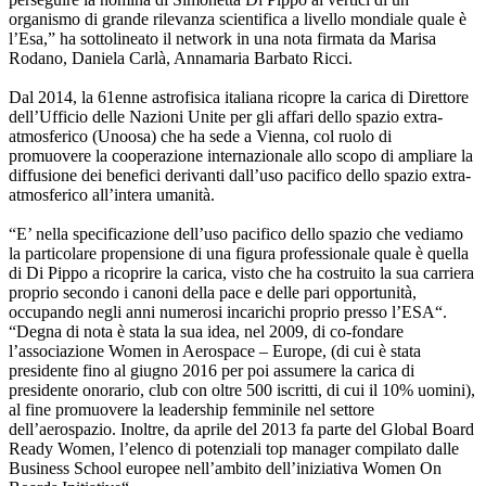
organismo di grande rilevanza scientifica a livello mondiale quale è
l’Esa,” ha sottolineato il network in una nota firmata da Marisa
Rodano, Daniela Carlà, Annamaria Barbato Ricci.
Dal 2014, la 61enne astrofisica italiana ricopre la carica di Direttore
dell’Ufficio delle Nazioni Unite per gli affari dello spazio extra-
atmosferico (Unoosa) che ha sede a Vienna, col ruolo di
promuovere la cooperazione internazionale allo scopo di ampliare la
diffusione dei benefici derivanti dall’uso pacifico dello spazio extra-
atmosferico all’intera umanità.
“E’ nella specificazione dell’uso pacifico dello spazio che vediamo
la particolare propensione di una figura professionale quale è quella
di Di Pippo a ricoprire la carica, visto che ha costruito la sua carriera
proprio secondo i canoni della pace e delle pari opportunità,
occupando negli anni numerosi incarichi proprio presso l’ESA“.
“Degna di nota è stata la sua idea, nel 2009, di co-fondare
l’associazione Women in Aerospace – Europe, (di cui è stata
presidente fino al giugno 2016 per poi assumere la carica di
presidente onorario, club con oltre 500 iscritti, di cui il 10% uomini),
al fine promuovere la leadership femminile nel settore
dell’aerospazio. Inoltre, da aprile del 2013 fa parte del Global Board
Ready Women, l’elenco di potenziali top manager compilato dalle
Business School europee nell’ambito dell’iniziativa Women On