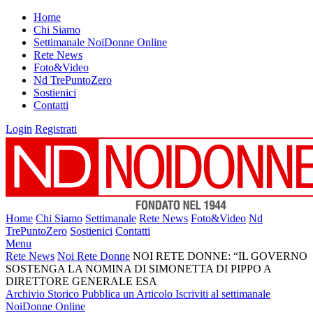
Home
Chi Siamo
Settimanale NoiDonne Online
Rete News
Foto&Video
Nd TrePuntoZero
Sostienici
Contatti
Login
Registrati
Home
Chi Siamo
Settimanale
Rete News
Foto&Video
Nd
TrePuntoZero
Sostienici
Contatti
Menu
Rete News
Noi Rete Donne
NOI RETE DONNE: “IL GOVERNO
SOSTENGA LA NOMINA DI SIMONETTA DI PIPPO A
DIRETTORE GENERALE ESA
Archivio Storico
Pubblica un Articolo
Iscriviti al settimanale
NoiDonne Online