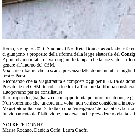
Roma, 3 giugno 2020. A nome di Noi Rete Donne, associazione femminil
ci giungono a proposito della riforma della legge elettorale del
Consig
Apprendiamo infatti, da vari organi di stampa, che la bozza della rifor
genere all’interno del CSM.
Vogliamo ribadire che la scarsa presenza delle donne in tutti i luoghi 
nostro Paese.
Ricordando che la Magistratura è composta oggi per il 53,8% da donn
Presidente del CSM, in cui si chiede di affrontare la riforma consider
autogoverno per tre consiliature.
Il principio di eguaglianza e pari opportunità per uomini e donne, è gar
Non vorremmo che, ancora una volta, non venisse considerata impresci
Magistratura Italiana. Si tratta di una ‘emergenza’ democratica: la rif
funzionamento dell’Istituzione, ma deve anche prevedere modalità tali d
NOI RETE DONNE
Marisa Rodano, Daniela Carlà, Laura Onofri