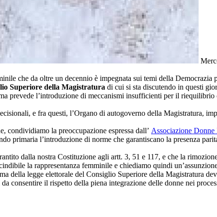
Merco
e che da oltre un decennio è impegnata sui temi della Democrazia pari
lio Superiore della Magistratura
di cui si sta discutendo in questi gior
ma prevede l’introduzione di meccanismi insufficienti per il riequilibrio
decisionali, e fra questi, l’Organo di autogoverno della Magistratura, i
e, condividiamo la preoccupazione espressa dall’
Associazione Donne M
ando primaria l’introduzione di norme che garantiscano la presenza pari
antito dalla nostra Costituzione agli artt. 3, 51 e 117, e che la rimozio
ndibile la rappresentanza femminile e chiediamo quindi un’assunzione d
orma della legge elettorale del Consiglio Superiore della Magistratura de
a consentire il rispetto della piena integrazione delle donne nei proces