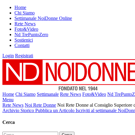
Home
Chi Siamo
Settimanale NoiDonne Online
Rete News
Foto&Video
Nd TrePuntoZero
Sostienici
Contatti
Login
Registrati
Home
Chi Siamo
Settimanale
Rete News
Foto&Video
Nd TrePuntoZ
Menu
Rete News
Noi Rete Donne
Noi Rete Donne al Consiglio Superiore d
Archivio Storico
Pubblica un Articolo
Iscriviti al settimanale NoiDon
Cerca