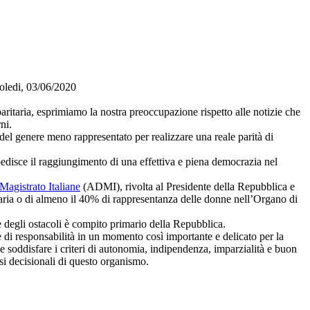
ledi, 03/06/2020
taria, esprimiamo la nostra preoccupazione rispetto alle notizie che
ni.
 del genere meno rappresentato per realizzare una reale parità di
mpedisce il raggiungimento di una effettiva e piena democrazia nel
agistrato Italiane
(ADMI), rivolta al Presidente della Repubblica e
taria o di almeno il 40% di rappresentanza delle donne nell’Organo di
ne degli ostacoli è compito primario della Repubblica.
i responsabilità in un momento così importante e delicato per la
ve soddisfare i criteri di autonomia, indipendenza, imparzialità e buon
si decisionali di questo organismo.