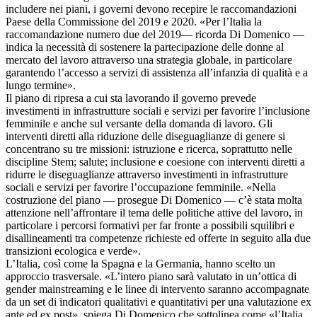
includere nei piani, i governi devono recepire le raccomandazioni
Paese della Commissione del 2019 e 2020. «Per l’Italia la
raccomandazione numero due del 2019— ricorda Di Domenico —
indica la necessità di sostenere la partecipazione delle donne al
mercato del lavoro attraverso una strategia globale, in particolare
garantendo l’accesso a servizi di assistenza all’infanzia di qualità e a
lungo termine».
Il piano di ripresa a cui sta lavorando il governo prevede
investimenti in infrastrutture sociali e servizi per favorire l’inclusione
femminile e anche sul versante della domanda di lavoro. Gli
interventi diretti alla riduzione delle diseguaglianze di genere si
concentrano su tre missioni: istruzione e ricerca, soprattutto nelle
discipline Stem; salute; inclusione e coesione con interventi diretti a
ridurre le diseguaglianze attraverso investimenti in infrastrutture
sociali e servizi per favorire l’occupazione femminile. «Nella
costruzione del piano — prosegue Di Domenico — c’è stata molta
attenzione nell’affrontare il tema delle politiche attive del lavoro, in
particolare i percorsi formativi per far fronte a possibili squilibri e
disallineamenti tra competenze richieste ed offerte in seguito alla due
transizioni ecologica e verde».
L’Italia, così come la Spagna e la Germania, hanno scelto un
approccio trasversale. «L’intero piano sarà valutato in un’ottica di
gender mainstreaming e le linee di intervento saranno accompagnate
da un set di indicatori qualitativi e quantitativi per una valutazione ex
ante ed ex post», spiega Di Domenico che sottolinea come «l’Italia