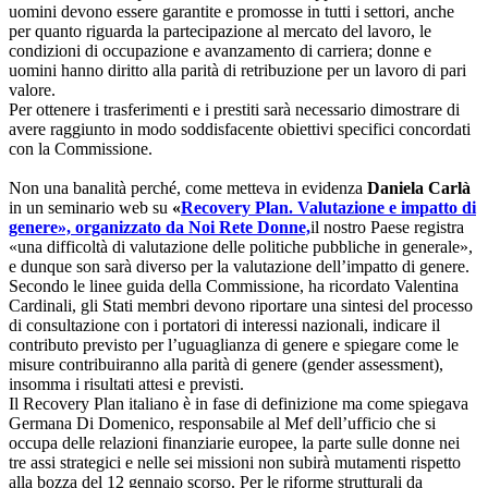
uomini devono essere garantite e promosse in tutti i settori, anche
per quanto riguarda la partecipazione al mercato del lavoro, le
condizioni di occupazione e avanzamento di carriera; donne e
uomini hanno diritto alla parità di retribuzione per un lavoro di pari
valore.
Per ottenere i trasferimenti e i prestiti sarà necessario dimostrare di
avere raggiunto in modo soddisfacente obiettivi specifici concordati
con la Commissione.
Non una banalità perché, come metteva in evidenza
Daniela Carlà
in un seminario web su
«
Recovery Plan. Valutazione e impatto di
genere», organizzato da Noi Rete Donne,
il nostro Paese registra
«una difficoltà di valutazione delle politiche pubbliche in generale»,
e dunque son sarà diverso per la valutazione dell’impatto di genere.
Secondo le linee guida della Commissione, ha ricordato Valentina
Cardinali, gli Stati membri devono riportare una sintesi del processo
di consultazione con i portatori di interessi nazionali, indicare il
contributo previsto per l’uguaglianza di genere e spiegare come le
misure contribuiranno alla parità di genere (gender assessment),
insomma i risultati attesi e previsti.
Il Recovery Plan italiano è in fase di definizione ma come spiegava
Germana Di Domenico, responsabile al Mef dell’ufficio che si
occupa delle relazioni finanziarie europee, la parte sulle donne nei
tre assi strategici e nelle sei missioni non subirà mutamenti rispetto
alla bozza del 12 gennaio scorso. Per le riforme strutturali da