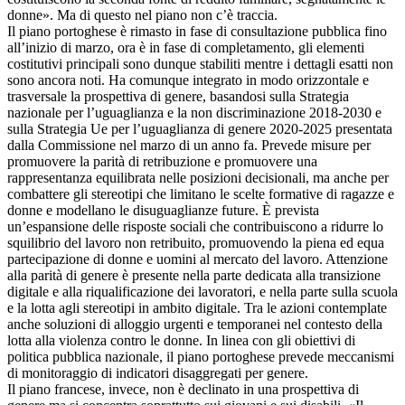
donne». Ma di questo nel piano non c’è traccia.
Il piano portoghese è rimasto in fase di consultazione pubblica fino
all’inizio di marzo, ora è in fase di completamento, gli elementi
costitutivi principali sono dunque stabiliti mentre i dettagli esatti non
sono ancora noti. Ha comunque integrato in modo orizzontale e
trasversale la prospettiva di genere, basandosi sulla Strategia
nazionale per l’uguaglianza e la non discriminazione 2018-2030 e
sulla Strategia Ue per l’uguaglianza di genere 2020-2025 presentata
dalla Commissione nel marzo di un anno fa. Prevede misure per
promuovere la parità di retribuzione e promuovere una
rappresentanza equilibrata nelle posizioni decisionali, ma anche per
combattere gli stereotipi che limitano le scelte formative di ragazze e
donne e modellano le disuguaglianze future. È prevista
un’espansione delle risposte sociali che contribuiscono a ridurre lo
squilibrio del lavoro non retribuito, promuovendo la piena ed equa
partecipazione di donne e uomini al mercato del lavoro. Attenzione
alla parità di genere è presente nella parte dedicata alla transizione
digitale e alla riqualificazione dei lavoratori, e nella parte sulla scuola
e la lotta agli stereotipi in ambito digitale. Tra le azioni contemplate
anche soluzioni di alloggio urgenti e temporanei nel contesto della
lotta alla violenza contro le donne. In linea con gli obiettivi di
politica pubblica nazionale, il piano portoghese prevede meccanismi
di monitoraggio di indicatori disaggregati per genere.
Il piano francese, invece, non è declinato in una prospettiva di