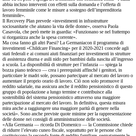
abbia incluso interventi con effetti sulla domanda e l’offerta di
lavoro femminile come le misure a sostegno dell’imprenditoria
femminile».
Il Recovery Plan prevede «investimenti in infrastrutture
sociosanitarie che aiutano la vita delle donne», osserva Paola
Casavola, che però mette in guardia: «Funzionano se nel frattempo
si riorganizza anche la spesa corrente».
Ma cosa fanno gli altri Paesi? La Germaniacon il programma di
investimenti «Childcare Financing» per il 2020-2021 concede agli
stati federali e ai comuni aiuti finanziari per investimenti in strutture
di assistenza diurna e asili nido per bambini dalla nascita all’ingresso
a scuola. La disponibilità di strutture per l’infanzia — spiega la
bozza piano tedesco — crea i prerequisiti affinché i genitori, in
particolare le madri sole, possano partecipare al mercato del lavoro o
aumentare il proprio orario di lavoro. Ciò non solo promuove il
reddito salariale, ma assicura anche il reddito pensionistico di questo
gruppo di popolazione a lungo termine e contribuisce alla
sostenibilità del sistema pensionistico attraverso una maggiore
partecipazione al mercato del lavoro. In definitiva, questa misura
mira anche a raggiungere una maggiore parità di genere nella
società». Sono anche previste quote minime per la rappresentazione
delle donne nei consigli di amministrazione delle società.
«Alla Germania — ricorda Di Domenico — la Commissione chiede
di ridurre l’elevato cuneo fiscale, soprattutto per le persone che
costituiscono la seconda fonte di reddito familiare, segnatamente le