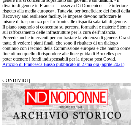
genere ma si concentra soprattutto sui giovani e sui disabili. «Il
divario di genere in Francia — osserva Di Domenico — è inferiore
rispetto alla media europea». Tuttavia, per beneficiare dei fondi della
Recovery and resilience facility, le imprese devono rafforzare le
misure di trasparenza per far fronte alle disparità salariali di genere.
Il piano spagnolo si concentra su percorsi formativi e materie Stem e
sul rafforzamento delle infrastrutture per la cura dell’infanzia.
Prevede anche interventi per contrastare la violenza di genere. Ora si
tratta di vedere i piani finali, che sono il risultato di un dialogo
continuo con i tecnici della Commissione europea e che hanno come
fine ultimo quello di rispondere alle linee guida di Bruxelles per
poter ottenere i fondi indispensabili per la ripresa post Covid.
Articolo di Francesca Basso pubblicato in 27ma ora (aprile 2021)
CONDIVIDI |