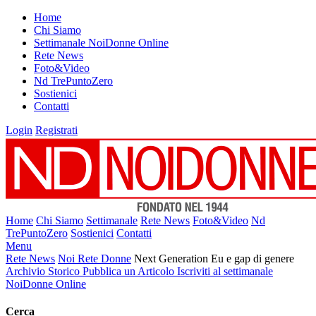
Home
Chi Siamo
Settimanale NoiDonne Online
Rete News
Foto&Video
Nd TrePuntoZero
Sostienici
Contatti
Login
Registrati
Home
Chi Siamo
Settimanale
Rete News
Foto&Video
Nd
TrePuntoZero
Sostienici
Contatti
Menu
Rete News
Noi Rete Donne
Next Generation Eu e gap di genere
Archivio Storico
Pubblica un Articolo
Iscriviti al settimanale
NoiDonne Online
Cerca