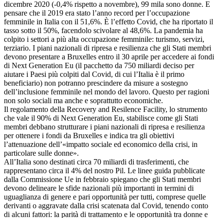
dicembre 2020 (-0,4% rispetto a novembre), 99 mila sono donne. E
pensare che il 2019 era stato l’anno record per l’occupazione
femminile in Italia con il 51,6%. È l’effetto Covid, che ha riportato il
tasso sotto il 50%, facendolo scivolare al 48,6%. La pandemia ha
colpito i settori a più alta occupazione femminile: turismo, servizi,
terziario. I piani nazionali di ripresa e resilienza che gli Stati membri
devono presentare a Bruxelles entro il 30 aprile per accedere ai fondi
di Next Generation Eu (il pacchetto da 750 miliardi deciso per
aiutare i Paesi più colpiti dal Covid, di cui l’Italia è il primo
beneficiario) non potranno prescindere da misure a sostegno
dell’inclusione femminile nel mondo del lavoro. Questo per ragioni
non solo sociali ma anche e soprattutto economiche.
Il regolamento della Recovery and Resilence Facility, lo strumento
che vale il 90% di Next Generation Eu, stabilisce come gli Stati
membri debbano strutturare i piani nazionali di ripresa e resilienza
per ottenere i fondi da Bruxelles e indica tra gli obiettivi
l’attenuazione dell’«impatto sociale ed economico della crisi, in
particolare sulle donne».
All’Italia sono destinati circa 70 miliardi di trasferimenti, che
rappresentano circa il 4% del nostro Pil. Le linee guida pubblicate
dalla Commissione Ue in febbraio spiegano che gli Stati membri
devono delineare le sfide nazionali più importanti in termini di
uguaglianza di genere e pari opportunità per tutti, comprese quelle
derivanti o aggravate dalla crisi scatenata dal Covid, tenendo conto
di alcuni fattori: la parità di trattamento e le opportunità tra donne e