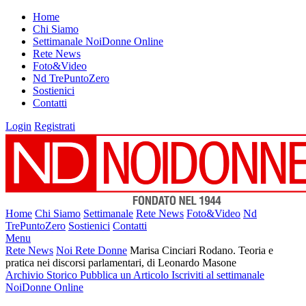
Home
Chi Siamo
Settimanale NoiDonne Online
Rete News
Foto&Video
Nd TrePuntoZero
Sostienici
Contatti
Login
Registrati
Home
Chi Siamo
Settimanale
Rete News
Foto&Video
Nd
TrePuntoZero
Sostienici
Contatti
Menu
Rete News
Noi Rete Donne
Marisa Cinciari Rodano. Teoria e
pratica nei discorsi parlamentari, di Leonardo Masone
Archivio Storico
Pubblica un Articolo
Iscriviti al settimanale
NoiDonne Online