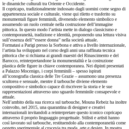
le dinamiche culturali tra Oriente e Occidente.
Il copricapo, tradizionalmente indossato dagli uomini come segno di
appartenenza sociale e culturale, viene qui riletto e trasferito su
monumentali figure femminili, divenendo elemento simbolico e
assumendo un ruolo centrale nella costruzione dell’immagine
pittorica. In questo modo l’artista mette in dialogo classicismo e
contemporaneità, tradizione e identità, proponendo una lettura visiva
sull’essenza dell’“essere donna” nella società attuale.
Formatasi a Parigi presso la Sorbona e attiva a livello internazionale,
l’artista ha sviluppato nel corso degli anni una raffinata tecnica
pittorica che si richiama ai grandi maestri del Rinascimento e del
Barocco, reinterpretandone la monumentalità e la costruzione
plastica delle figure in chiave contemporanea. Nei dipinti presentati
a Palazzo Mocenigo, i corpi femminili – spesso ispirati
all’iconografia classica delle Tre Grazie – assumono una presenza
scultorea e sensuale, mentre il tarbouche diviene elemento
compositivo e simbolico capace di riscrivere la storia e le sue
rappresentazioni attraverso uno sguardo femminile consapevole e
attuale.
Nell’ambito della sua ricerca sul tarbouche, Mouna Rebeiz ha inoltre
coinvolto, nel 2015, una quarantina di designer e creativi
internazionali invitandoli a reinterpretare questo iconico copricapo
attraverso il proprio linguaggio progettuale. Stilisti e artisti hanno
così lavorato sul tarbouche, restituendolo alla contemporaneità come
oggetto sperimentale al crocevia tra moda, arte e design. In mostra