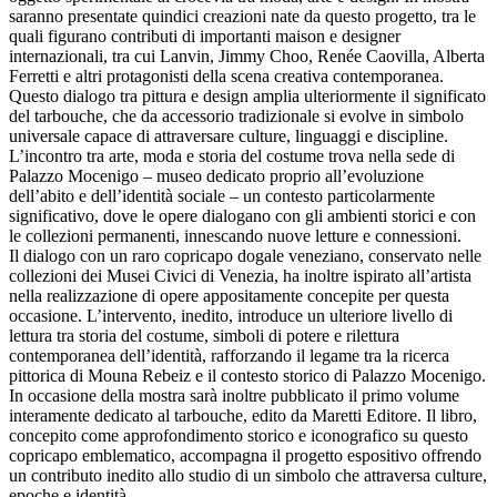
saranno presentate quindici creazioni nate da questo progetto, tra le
quali figurano contributi di importanti maison e designer
internazionali, tra cui Lanvin, Jimmy Choo, Renée Caovilla, Alberta
Ferretti e altri protagonisti della scena creativa contemporanea.
Questo dialogo tra pittura e design amplia ulteriormente il significato
del tarbouche, che da accessorio tradizionale si evolve in simbolo
universale capace di attraversare culture, linguaggi e discipline.
L’incontro tra arte, moda e storia del costume trova nella sede di
Palazzo Mocenigo – museo dedicato proprio all’evoluzione
dell’abito e dell’identità sociale – un contesto particolarmente
significativo, dove le opere dialogano con gli ambienti storici e con
le collezioni permanenti, innescando nuove letture e connessioni.
Il dialogo con un raro copricapo dogale veneziano, conservato nelle
collezioni dei Musei Civici di Venezia, ha inoltre ispirato all’artista
nella realizzazione di opere appositamente concepite per questa
occasione. L’intervento, inedito, introduce un ulteriore livello di
lettura tra storia del costume, simboli di potere e rilettura
contemporanea dell’identità, rafforzando il legame tra la ricerca
pittorica di Mouna Rebeiz e il contesto storico di Palazzo Mocenigo.
In occasione della mostra sarà inoltre pubblicato il primo volume
interamente dedicato al tarbouche, edito da Maretti Editore. Il libro,
concepito come approfondimento storico e iconografico su questo
copricapo emblematico, accompagna il progetto espositivo offrendo
un contributo inedito allo studio di un simbolo che attraversa culture,
epoche e identità.