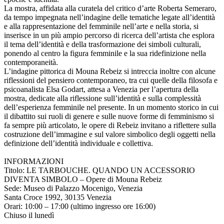
La mostra, affidata alla curatela del critico d’arte Roberta Semeraro,
da tempo impegnata nell’indagine delle tematiche legate all’identità
e alla rappresentazione del femminile nell’arte e nella storia, si
inserisce in un più ampio percorso di ricerca dell’artista che esplora
il tema dell’identità e della trasformazione dei simboli culturali,
ponendo al centro la figura femminile e la sua ridefinizione nella
contemporaneità.
L’indagine pittorica di Mouna Rebeiz si intreccia inoltre con alcune
riflessioni del pensiero contemporaneo, tra cui quelle della filosofa e
psicoanalista Elsa Godart, attesa a Venezia per l’apertura della
mostra, dedicate alla riflessione sull’identità e sulla complessità
dell’esperienza femminile nel presente. In un momento storico in cui
il dibattito sui ruoli di genere e sulle nuove forme di femminismo si
fa sempre più articolato, le opere di Rebeiz invitano a riflettere sulla
costruzione dell’immagine e sul valore simbolico degli oggetti nella
definizione dell’identità individuale e collettiva.
INFORMAZIONI
Titolo: LE TARBOUCHE. QUANDO UN ACCESSORIO
DIVENTA SIMBOLO – Opere di Mouna Rebeiz
Sede: Museo di Palazzo Mocenigo, Venezia
Santa Croce 1992, 30135 Venezia
Orari: 10:00 – 17:00 (ultimo ingresso ore 16:00)
Chiuso il lunedì