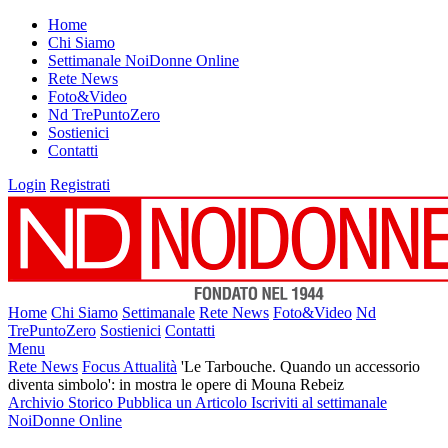
Home
Chi Siamo
Settimanale NoiDonne Online
Rete News
Foto&Video
Nd TrePuntoZero
Sostienici
Contatti
Login
Registrati
Home
Chi Siamo
Settimanale
Rete News
Foto&Video
Nd
TrePuntoZero
Sostienici
Contatti
Menu
Rete News
Focus Attualità
'Le Tarbouche. Quando un accessorio
diventa simbolo': in mostra le opere di Mouna Rebeiz
Archivio Storico
Pubblica un Articolo
Iscriviti al settimanale
NoiDonne Online