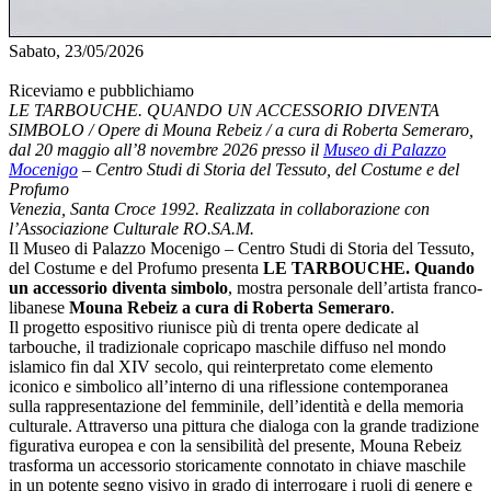
Sabato, 23/05/2026
Riceviamo e pubblichiamo
LE TARBOUCHE. QUANDO UN ACCESSORIO DIVENTA
SIMBOLO / Opere di Mouna Rebeiz / a cura di Roberta Semeraro,
dal 20 maggio all’8 novembre 2026 presso il
Museo di Palazzo
Mocenigo
– Centro Studi di Storia del Tessuto, del Costume e del
Profumo
Venezia, Santa Croce 1992. Realizzata in collaborazione con
l’Associazione Culturale RO.SA.M.
Il Museo di Palazzo Mocenigo – Centro Studi di Storia del Tessuto,
del Costume e del Profumo presenta
LE TARBOUCHE. Quando
un accessorio diventa simbolo
, mostra personale dell’artista franco-
libanese
Mouna Rebeiz a cura di Roberta Semeraro
.
Il progetto espositivo riunisce più di trenta opere dedicate al
tarbouche, il tradizionale copricapo maschile diffuso nel mondo
islamico fin dal XIV secolo, qui reinterpretato come elemento
iconico e simbolico all’interno di una riflessione contemporanea
sulla rappresentazione del femminile, dell’identità e della memoria
culturale. Attraverso una pittura che dialoga con la grande tradizione
figurativa europea e con la sensibilità del presente, Mouna Rebeiz
trasforma un accessorio storicamente connotato in chiave maschile
in un potente segno visivo in grado di interrogare i ruoli di genere e