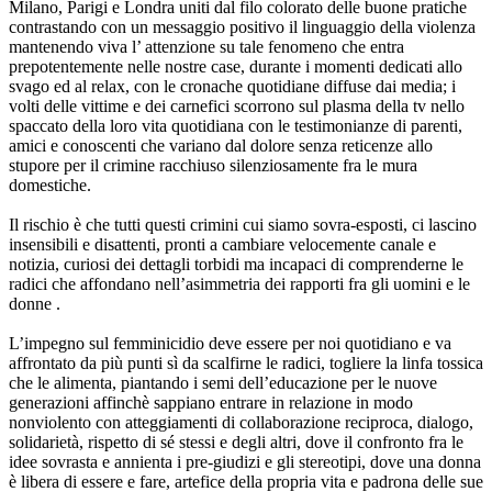
Milano, Parigi e Londra uniti dal filo colorato delle buone pratiche
contrastando con un messaggio positivo il linguaggio della violenza
mantenendo viva l’ attenzione su tale fenomeno che entra
prepotentemente nelle nostre case, durante i momenti dedicati allo
svago ed al relax, con le cronache quotidiane diffuse dai media; i
volti delle vittime e dei carnefici scorrono sul plasma della tv nello
spaccato della loro vita quotidiana con le testimonianze di parenti,
amici e conoscenti che variano dal dolore senza reticenze allo
stupore per il crimine racchiuso silenziosamente fra le mura
domestiche.
Il rischio è che tutti questi crimini cui siamo sovra-esposti, ci lascino
insensibili e disattenti, pronti a cambiare velocemente canale e
notizia, curiosi dei dettagli torbidi ma incapaci di comprenderne le
radici che affondano nell’asimmetria dei rapporti fra gli uomini e le
donne .
L’impegno sul femminicidio deve essere per noi quotidiano e va
affrontato da più punti sì da scalfirne le radici, togliere la linfa tossica
che le alimenta, piantando i semi dell’educazione per le nuove
generazioni affinchè sappiano entrare in relazione in modo
nonviolento con atteggiamenti di collaborazione reciproca, dialogo,
solidarietà, rispetto di sé stessi e degli altri, dove il confronto fra le
idee sovrasta e annienta i pre-giudizi e gli stereotipi, dove una donna
è libera di essere e fare, artefice della propria vita e padrona delle sue