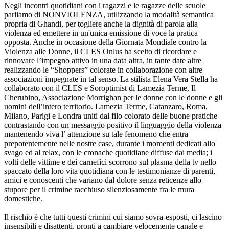
Negli incontri quotidiani con i ragazzi e le ragazze delle scuole
parliamo di NONVIOLENZA, utilizzando la modalità semantica
propria di Ghandi, per togliere anche la dignità di parola alla
violenza ed emettere in un'unica emissione di voce la pratica
opposta. Anche in occasione della Giornata Mondiale contro la
Violenza alle Donne, il CLES Onlus ha scelto di ricordare e
rinnovare l’impegno attivo in una data altra, in tante date altre
realizzando le “Shoppers” colorate in collaborazione con altre
associazioni impegnate in tal senso. La stilista Elena Vera Stella ha
collaborato con il CLES e Soroptimist di Lamezia Terme, Il
Cherubino, Associazione Morrighan per le donne con le donne e gli
uomini dell’intero territorio. Lamezia Terme, Catanzaro, Roma,
Milano, Parigi e Londra uniti dal filo colorato delle buone pratiche
contrastando con un messaggio positivo il linguaggio della violenza
mantenendo viva l’ attenzione su tale fenomeno che entra
prepotentemente nelle nostre case, durante i momenti dedicati allo
svago ed al relax, con le cronache quotidiane diffuse dai media; i
volti delle vittime e dei carnefici scorrono sul plasma della tv nello
spaccato della loro vita quotidiana con le testimonianze di parenti,
amici e conoscenti che variano dal dolore senza reticenze allo
stupore per il crimine racchiuso silenziosamente fra le mura
domestiche.
Il rischio è che tutti questi crimini cui siamo sovra-esposti, ci lascino
insensibili e disattenti, pronti a cambiare velocemente canale e