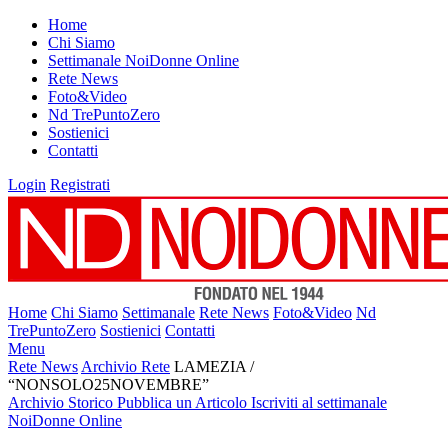
Home
Chi Siamo
Settimanale NoiDonne Online
Rete News
Foto&Video
Nd TrePuntoZero
Sostienici
Contatti
Login
Registrati
Home
Chi Siamo
Settimanale
Rete News
Foto&Video
Nd
TrePuntoZero
Sostienici
Contatti
Menu
Rete News
Archivio Rete
LAMEZIA /
“NONSOLO25NOVEMBRE”
Archivio Storico
Pubblica un Articolo
Iscriviti al settimanale
NoiDonne Online