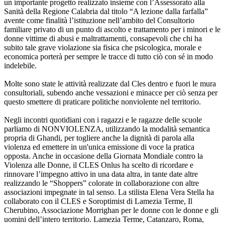
un importante progetto realizzato insieme con l’Assessorato alla
Sanità della Regione Calabria dal titolo “A lezione dalla farfalla”
avente come finalità l’istituzione nell’ambito del Consultorio
familiare privato di un punto di ascolto e trattamento per i minori e le
donne vittime di abusi e maltrattamenti, consapevoli che chi ha
subito tale grave violazione sia fisica che psicologica, morale e
economica porterà per sempre le tracce di tutto ciò con sé in modo
indelebile.
Molte sono state le attività realizzate dal Cles dentro e fuori le mura
consultoriali, subendo anche vessazioni e minacce per ciò senza per
questo smettere di praticare politiche nonviolente nel territorio.
Negli incontri quotidiani con i ragazzi e le ragazze delle scuole
parliamo di NONVIOLENZA, utilizzando la modalità semantica
propria di Ghandi, per togliere anche la dignità di parola alla
violenza ed emettere in un'unica emissione di voce la pratica
opposta. Anche in occasione della Giornata Mondiale contro la
Violenza alle Donne, il CLES Onlus ha scelto di ricordare e
rinnovare l’impegno attivo in una data altra, in tante date altre
realizzando le “Shoppers” colorate in collaborazione con altre
associazioni impegnate in tal senso. La stilista Elena Vera Stella ha
collaborato con il CLES e Soroptimist di Lamezia Terme, Il
Cherubino, Associazione Morrighan per le donne con le donne e gli
uomini dell’intero territorio. Lamezia Terme, Catanzaro, Roma,