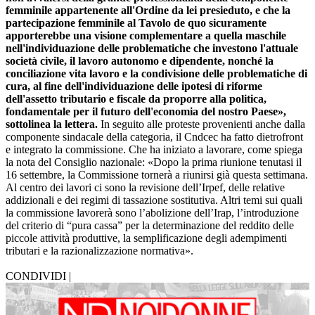
femminile appartenente all'Ordine da lei presieduto, e che la
partecipazione femminile al Tavolo de quo sicuramente
apporterebbe una visione complementare a quella maschile
nell'individuazione delle problematiche che investono l'attuale
società civile, il lavoro autonomo e dipendente, nonché la
conciliazione vita lavoro e la condivisione delle problematiche di
cura, al fine dell'individuazione delle ipotesi di riforme
dell'assetto tributario e fiscale da proporre alla politica,
fondamentale per il futuro dell'economia del nostro Paese»,
sottolinea la lettera.
In seguito alle proteste provenienti anche dalla
componente sindacale della categoria, il Cndcec ha fatto dietrofront
e integrato la commissione. Che ha iniziato a lavorare, come spiega
la nota del Consiglio nazionale: «Dopo la prima riunione tenutasi il
16 settembre, la Commissione tornerà a riunirsi già questa settimana.
Al centro dei lavori ci sono la revisione dell’Irpef, delle relative
addizionali e dei regimi di tassazione sostitutiva. Altri temi sui quali
la commissione lavorerà sono l’abolizione dell’Irap, l’introduzione
del criterio di “pura cassa” per la determinazione del reddito delle
piccole attività produttive, la semplificazione degli adempimenti
tributari e la razionalizzazione normativa».
CONDIVIDI |