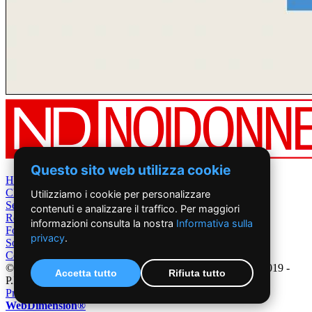
Questo sito web utilizza cookie
Home
Chi Siamo
Utilizziamo i cookie per personalizzare
Settimanale
contenuti e analizzare il traffico. Per maggiori
Rete News
informazioni consulta la nostra
Informativa sulla
Foto&Video
privacy
.
Sostienici
Contatti
©2019 - NoiDonne - Iscrizione ROC n.33421 del 23 /09/ 2019 -
Accetta tutto
Rifiuta tutto
P.IVA 00878931005
Privacy Policy
-
Cookie Policy
|
Creazione Siti Internet
WebDimension®