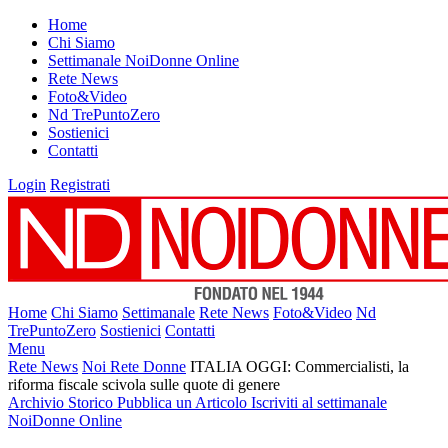
Home
Chi Siamo
Settimanale NoiDonne Online
Rete News
Foto&Video
Nd TrePuntoZero
Sostienici
Contatti
Login
Registrati
Home
Chi Siamo
Settimanale
Rete News
Foto&Video
Nd
TrePuntoZero
Sostienici
Contatti
Menu
Rete News
Noi Rete Donne
ITALIA OGGI: Commercialisti, la
riforma fiscale scivola sulle quote di genere
Archivio Storico
Pubblica un Articolo
Iscriviti al settimanale
NoiDonne Online