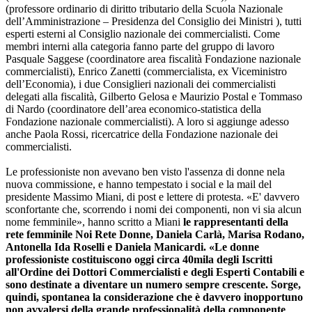
(professore ordinario di diritto tributario della Scuola Nazionale
dell’Amministrazione – Presidenza del Consiglio dei Ministri ), tutti
esperti esterni al Consiglio nazionale dei commercialisti. Come
membri interni alla categoria fanno parte del gruppo di lavoro
Pasquale Saggese (coordinatore area fiscalità Fondazione nazionale
commercialisti), Enrico Zanetti (commercialista, ex Viceministro
dell’Economia), i due Consiglieri nazionali dei commercialisti
delegati alla fiscalità, Gilberto Gelosa e Maurizio Postal e Tommaso
di Nardo (coordinatore dell’area economico-statistica della
Fondazione nazionale commercialisti). A loro si aggiunge adesso
anche Paola Rossi, ricercatrice della Fondazione nazionale dei
commercialisti.
Le professioniste non avevano ben visto l'assenza di donne nela
nuova commissione, e hanno tempestato i social e la mail del
presidente Massimo Miani, di post e lettere di protesta. «E' davvero
sconfortante che, scorrendo i nomi dei componenti, non vi sia alcun
nome femminile», hanno scritto a Miani
le rappresentanti della
rete femminile Noi Rete Donne, Daniela Carlà, Marisa Rodano,
Antonella Ida Roselli e Daniela Manicardi. «Le donne
professioniste costituiscono oggi circa 40mila degli Iscritti
all'Ordine dei Dottori Commercialisti e degli Esperti Contabili e
sono destinate a diventare un numero sempre crescente. Sorge,
quindi, spontanea la considerazione che è davvero inopportuno
non avvalersi della grande professionalità della componente