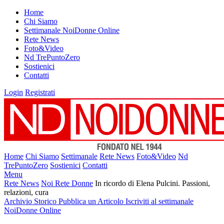
Home
Chi Siamo
Settimanale NoiDonne Online
Rete News
Foto&Video
Nd TrePuntoZero
Sostienici
Contatti
Login
Registrati
Home
Chi Siamo
Settimanale
Rete News
Foto&Video
Nd
TrePuntoZero
Sostienici
Contatti
Menu
Rete News
Noi Rete Donne
In ricordo di Elena Pulcini. Passioni,
relazioni, cura
Archivio Storico
Pubblica un Articolo
Iscriviti al settimanale
NoiDonne Online