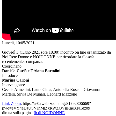
Lunedi, 10/05/2021
Giovedì 3 giugno 2021 (ore 18,00) incontro on line organizzato da
Noi Rete Donne e NOIDONNE per ricordare la filosofa
recentemente scomparsa.
Coordinano:
Daniela Carlà e Tiziana Bartolini
Introduce
Marina Calloni
Intervengono:
Cecilia Armellini, Laura Cima, Antonella Roselli, Giovanna
Martelli, Silvia De Munari, Leonard Mazzone
Link Zoom
: https://us02web.zoom.us/j/81792806669?
pwd=eVY4eDJUSVJhMjZxRWZOVnRneXN1dz09
diretta sulla pagina
fb di NOIDONNE