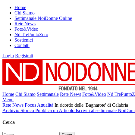
Home
Chi Siamo
Settimanale NoiDonne Online
Rete News
Foto&Video
Nd TrePuntoZero
Sostienici
Contatti
Login
Registrati
Home
Chi Siamo
Settimanale
Rete News
Foto&Video
Nd TrePuntoZ
Menu
Rete News
Focus Attualità
In ricordo delle 'Bagnarote' di Calabria
Archivio Storico
Pubblica un Articolo
Iscriviti al settimanale NoiDon
Cerca