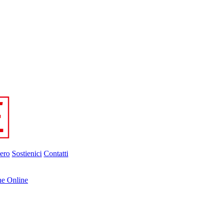
ero
Sostienici
Contatti
ne Online