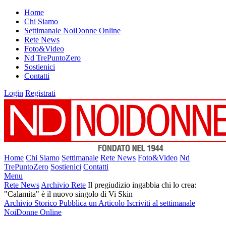
Home
Chi Siamo
Settimanale NoiDonne Online
Rete News
Foto&Video
Nd TrePuntoZero
Sostienici
Contatti
Login
Registrati
Home
Chi Siamo
Settimanale
Rete News
Foto&Video
Nd
TrePuntoZero
Sostienici
Contatti
Menu
Rete News
Archivio Rete
Il pregiudizio ingabbia chi lo crea:
"Calamita" è il nuovo singolo di Vi Skin
Archivio Storico
Pubblica un Articolo
Iscriviti al settimanale
NoiDonne Online