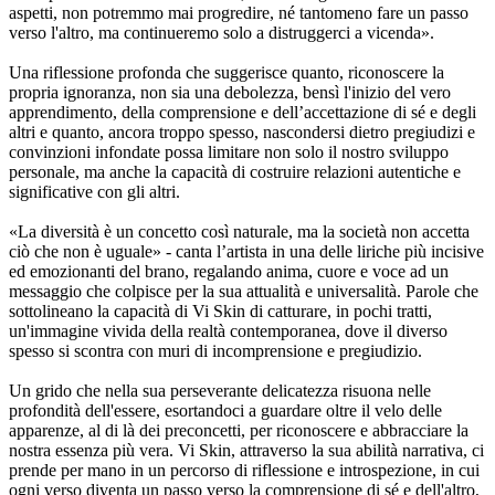
aspetti, non potremmo mai progredire, né tantomeno fare un passo
verso l'altro, ma continueremo solo a distruggerci a vicenda».
Una riflessione profonda che suggerisce quanto, riconoscere la
propria ignoranza, non sia una debolezza, bensì l'inizio del vero
apprendimento, della comprensione e dell’accettazione di sé e degli
altri e quanto, ancora troppo spesso, nascondersi dietro pregiudizi e
convinzioni infondate possa limitare non solo il nostro sviluppo
personale, ma anche la capacità di costruire relazioni autentiche e
significative con gli altri.
«La diversità è un concetto così naturale, ma la società non accetta
ciò che non è uguale» - canta l’artista in una delle liriche più incisive
ed emozionanti del brano, regalando anima, cuore e voce ad un
messaggio che colpisce per la sua attualità e universalità. Parole che
sottolineano la capacità di Vi Skin di catturare, in pochi tratti,
un'immagine vivida della realtà contemporanea, dove il diverso
spesso si scontra con muri di incomprensione e pregiudizio.
Un grido che nella sua perseverante delicatezza risuona nelle
profondità dell'essere, esortandoci a guardare oltre il velo delle
apparenze, al di là dei preconcetti, per riconoscere e abbracciare la
nostra essenza più vera. Vi Skin, attraverso la sua abilità narrativa, ci
prende per mano in un percorso di riflessione e introspezione, in cui
ogni verso diventa un passo verso la comprensione di sé e dell'altro,