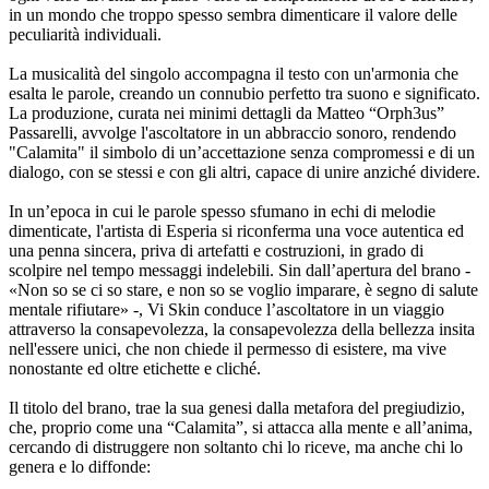
in un mondo che troppo spesso sembra dimenticare il valore delle
peculiarità individuali.
La musicalità del singolo accompagna il testo con un'armonia che
esalta le parole, creando un connubio perfetto tra suono e significato.
La produzione, curata nei minimi dettagli da Matteo “Orph3us”
Passarelli, avvolge l'ascoltatore in un abbraccio sonoro, rendendo
"Calamita" il simbolo di un’accettazione senza compromessi e di un
dialogo, con se stessi e con gli altri, capace di unire anziché dividere.
In un’epoca in cui le parole spesso sfumano in echi di melodie
dimenticate, l'artista di Esperia si riconferma una voce autentica ed
una penna sincera, priva di artefatti e costruzioni, in grado di
scolpire nel tempo messaggi indelebili. Sin dall’apertura del brano -
«Non so se ci so stare, e non so se voglio imparare, è segno di salute
mentale rifiutare» -, Vi Skin conduce l’ascoltatore in un viaggio
attraverso la consapevolezza, la consapevolezza della bellezza insita
nell'essere unici, che non chiede il permesso di esistere, ma vive
nonostante ed oltre etichette e cliché.
Il titolo del brano, trae la sua genesi dalla metafora del pregiudizio,
che, proprio come una “Calamita”, si attacca alla mente e all’anima,
cercando di distruggere non soltanto chi lo riceve, ma anche chi lo
genera e lo diffonde: