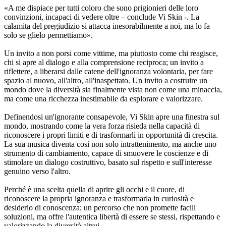
«A me dispiace per tutti coloro che sono prigionieri delle loro
convinzioni, incapaci di vedere oltre – conclude Vi Skin -. La
calamita del pregiudizio si attacca inesorabilmente a noi, ma lo fa
solo se glielo permettiamo».
Un invito a non porsi come vittime, ma piuttosto come chi reagisce,
chi si apre al dialogo e alla comprensione reciproca; un invito a
riflettere, a liberarsi dalle catene dell'ignoranza volontaria, per fare
spazio al nuovo, all'altro, all'inaspettato. Un invito a costruire un
mondo dove la diversità sia finalmente vista non come una minaccia,
ma come una ricchezza inestimabile da esplorare e valorizzare.
Definendosi un'ignorante consapevole, Vi Skin apre una finestra sul
mondo, mostrando come la vera forza risieda nella capacità di
riconoscere i propri limiti e di trasformarli in opportunità di crescita.
La sua musica diventa così non solo intrattenimento, ma anche uno
strumento di cambiamento, capace di smuovere le coscienze e di
stimolare un dialogo costruttivo, basato sul rispetto e sull'interesse
genuino verso l'altro.
Perché è una scelta quella di aprire gli occhi e il cuore, di
riconoscere la propria ignoranza e trasformarla in curiosità e
desiderio di conoscenza; un percorso che non promette facili
soluzioni, ma offre l'autentica libertà di essere se stessi, rispettando e
valorizzando la diversità altrui.