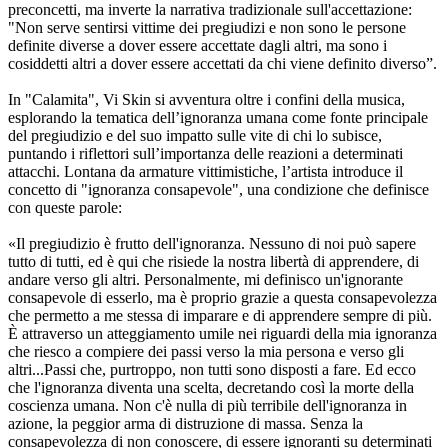
preconcetti, ma inverte la narrativa tradizionale sull'accettazione:
"Non serve sentirsi vittime dei pregiudizi e non sono le persone
definite diverse a dover essere accettate dagli altri, ma sono i
cosiddetti altri a dover essere accettati da chi viene definito diverso”.
In "Calamita", Vi Skin si avventura oltre i confini della musica,
esplorando la tematica dell’ignoranza umana come fonte principale
del pregiudizio e del suo impatto sulle vite di chi lo subisce,
puntando i riflettori sull’importanza delle reazioni a determinati
attacchi. Lontana da armature vittimistiche, l’artista introduce il
concetto di "ignoranza consapevole", una condizione che definisce
con queste parole:
«Il pregiudizio è frutto dell'ignoranza. Nessuno di noi può sapere
tutto di tutti, ed è qui che risiede la nostra libertà di apprendere, di
andare verso gli altri. Personalmente, mi definisco un'ignorante
consapevole di esserlo, ma è proprio grazie a questa consapevolezza
che permetto a me stessa di imparare e di apprendere sempre di più.
È attraverso un atteggiamento umile nei riguardi della mia ignoranza
che riesco a compiere dei passi verso la mia persona e verso gli
altri...Passi che, purtroppo, non tutti sono disposti a fare. Ed ecco
che l'ignoranza diventa una scelta, decretando così la morte della
coscienza umana. Non c'è nulla di più terribile dell'ignoranza in
azione, la peggior arma di distruzione di massa. Senza la
consapevolezza di non conoscere, di essere ignoranti su determinati