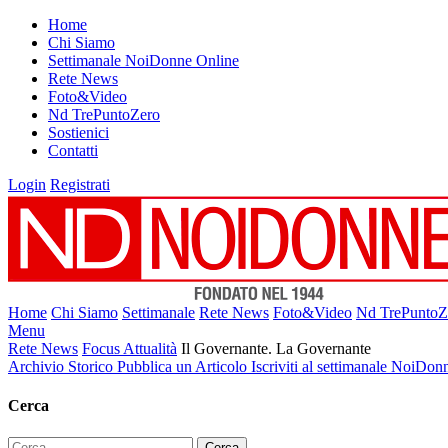
Home
Chi Siamo
Settimanale NoiDonne Online
Rete News
Foto&Video
Nd TrePuntoZero
Sostienici
Contatti
Login
Registrati
Home
Chi Siamo
Settimanale
Rete News
Foto&Video
Nd TrePuntoZ
Menu
Rete News
Focus Attualità
Il Governante. La Governante
Archivio Storico
Pubblica un Articolo
Iscriviti al settimanale NoiDon
Cerca