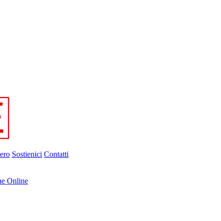
ero
Sostienici
Contatti
ne Online