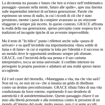
La dicotomia tra passato e futuro che ben si evince nell’emblematico
passaggio «passato nella mente, futuro alle spalle», apre una finestra
sulle inquietudini interiori di un'intera generazione. Parole che
esprimono un senso di stallo, in cui i ricordi di ciò che è stato
persistono, mentre i passi da compiere avanzano su un orizzonte
sfuggente e sempre più incerto. In questo contesto, GRACE affronta
la realtà della sua generazione, spesso percepita come sospesa tra le
tradizioni ed incognite tipiche di un avvenire imprevedibile.
Ma il testo di "In bilico” punta i riflettori anche sulla «paura di
arrivare» e su quell’invisibile ma importantissima «linea sottile di
fama e di fame» in cui si esprime la lotta per l'identità e il successo in
un mondo dove le opportunità sembrano sempre più sfumate.
GRACE, con l’incisività della sua penna e il suo carisma
interpretativo, tocca un tema universale: il conflitto interiore tra
perseguire la propria passione e adattarsi ad una realtà spesso meno
accogliente.
Ed è nel cuore del ritornello, «Maneggiata a vita, ma che vita sarà?
Non mi va, no non mi va» che si innalza un grido di ribellione
contro un destino preconfezionato. GRACE rifiuta l'idea di una vita
condizionata da forze esterne, esprimendo il suo desiderio di
autenticità e di autodeterminazione. Questo passaggio chiave è un
inno alla libertà personale e alla resistenza contro le pressioni di un
mondo all’interno del quale, molto spesso, non ci si sente accolti,