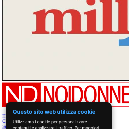
Questo sito web utilizza cookie
Home
Chi Siamo
Utilizziamo i cookie per personalizzare
Settimanale
contenuti e analizzare il traffico. Per maggiori