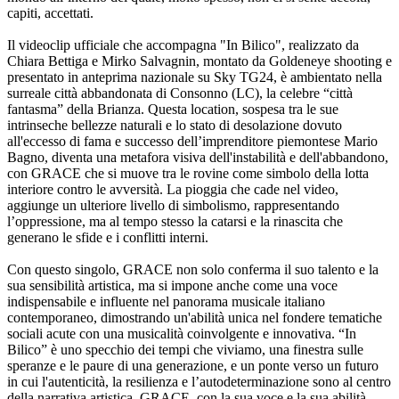
capiti, accettati.
Il videoclip ufficiale che accompagna "In Bilico", realizzato da
Chiara Bettiga e Mirko Salvagnin, montato da Goldeneye shooting e
presentato in anteprima nazionale su Sky TG24, è ambientato nella
surreale città abbandonata di Consonno (LC), la celebre “città
fantasma” della Brianza. Questa location, sospesa tra le sue
intrinseche bellezze naturali e lo stato di desolazione dovuto
all'eccesso di fama e successo dell’imprenditore piemontese Mario
Bagno, diventa una metafora visiva dell'instabilità e dell'abbandono,
con GRACE che si muove tra le rovine come simbolo della lotta
interiore contro le avversità. La pioggia che cade nel video,
aggiunge un ulteriore livello di simbolismo, rappresentando
l’oppressione, ma al tempo stesso la catarsi e la rinascita che
generano le sfide e i conflitti interni.
Con questo singolo, GRACE non solo conferma il suo talento e la
sua sensibilità artistica, ma si impone anche come una voce
indispensabile e influente nel panorama musicale italiano
contemporaneo, dimostrando un'abilità unica nel fondere tematiche
sociali acute con una musicalità coinvolgente e innovativa. “In
Bilico” è uno specchio dei tempi che viviamo, una finestra sulle
speranze e le paure di una generazione, e un ponte verso un futuro
in cui l'autenticità, la resilienza e l’autodeterminazione sono al centro
della narrativa artistica. GRACE, con la sua voce e la sua abilità