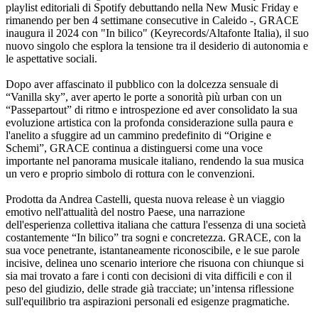
playlist editoriali di Spotify debuttando nella New Music Friday e
rimanendo per ben 4 settimane consecutive in Caleido -, GRACE
inaugura il 2024 con "In bilico" (Keyrecords/Altafonte Italia), il suo
nuovo singolo che esplora la tensione tra il desiderio di autonomia e
le aspettative sociali.
Dopo aver affascinato il pubblico con la dolcezza sensuale di
“Vanilla sky”, aver aperto le porte a sonorità più urban con un
“Passepartout” di ritmo e introspezione ed aver consolidato la sua
evoluzione artistica con la profonda considerazione sulla paura e
l'anelito a sfuggire ad un cammino predefinito di “Origine e
Schemi”, GRACE continua a distinguersi come una voce
importante nel panorama musicale italiano, rendendo la sua musica
un vero e proprio simbolo di rottura con le convenzioni.
Prodotta da Andrea Castelli, questa nuova release è un viaggio
emotivo nell'attualità del nostro Paese, una narrazione
dell'esperienza collettiva italiana che cattura l'essenza di una società
costantemente “In bilico” tra sogni e concretezza. GRACE, con la
sua voce penetrante, istantaneamente riconoscibile, e le sue parole
incisive, delinea uno scenario interiore che risuona con chiunque si
sia mai trovato a fare i conti con decisioni di vita difficili e con il
peso del giudizio, delle strade già tracciate; un’intensa riflessione
sull'equilibrio tra aspirazioni personali ed esigenze pragmatiche.