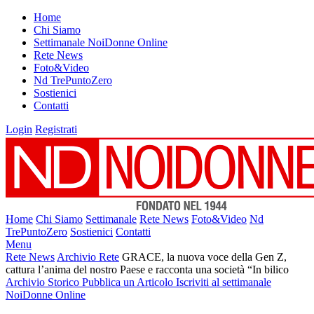
Home
Chi Siamo
Settimanale NoiDonne Online
Rete News
Foto&Video
Nd TrePuntoZero
Sostienici
Contatti
Login
Registrati
Home
Chi Siamo
Settimanale
Rete News
Foto&Video
Nd
TrePuntoZero
Sostienici
Contatti
Menu
Rete News
Archivio Rete
GRACE, la nuova voce della Gen Z,
cattura l’anima del nostro Paese e racconta una società “In bilico
Archivio Storico
Pubblica un Articolo
Iscriviti al settimanale
NoiDonne Online