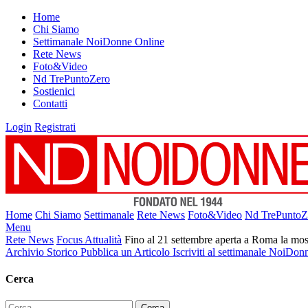
Home
Chi Siamo
Settimanale NoiDonne Online
Rete News
Foto&Video
Nd TrePuntoZero
Sostienici
Contatti
Login
Registrati
Home
Chi Siamo
Settimanale
Rete News
Foto&Video
Nd TrePuntoZ
Menu
Rete News
Focus Attualità
Fino al 21 settembre aperta a Roma la mos
Archivio Storico
Pubblica un Articolo
Iscriviti al settimanale NoiDon
Cerca