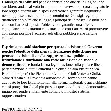
Consiglio dei Ministri
per evidenziare che due delle Regioni che
sarebbero andate al voto in autunno non avevano ancora adeguato le
loro leggi elettorali alle disposizioni volte a garantire l’equilibrio
nella rappresentanza tra donne e uomini nei Consigli regionali,
disattendendo oltre che la legge, i principi della nostra Costituzione
che con l’art.3 si è posta l’obiettivo di garantire una effettiva
eguaglianza tra i cittadini e le cittadine e con l’art. 51 di promuovere
con azioni positive l’accesso agli uffici pubblici e alle cariche
elettive.
Esprimiamo soddisfazione per questa decisione del Governo
poiché l'obiettivo della piena integrazione delle donne nei
processi decisionali e nella rappresentanza politica e
istituzionale è funzionale alla reale attuazione del modello
democratico,
che fonda la sua legittimazione sulla piena e libera
partecipazione di tutti i cittadini e le cittadine alla vita pubblica.
Ricordiamo però che Piemonte, Calabria, Friuli Venezia Giulia,
Valle d'Aosta e la Provincia autonoma di Bolzano non hanno
adeguato le loro leggi regionali alla norma nazionale e auspichiamo
che si ponga rimedio al più presto a questo vulnus antidemocratico e
iniquo per rendere finalmente compiuto il nostro sistema
rappresentativo.
Per NOI RETE DONNE