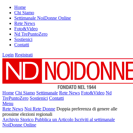
Home
Chi Siamo
Settimanale NoiDonne Online
Rete News
Foto&Video
Nd TrePuntoZero
Sostienici
Contatti
Login
Registrati
Home
Chi Siamo
Settimanale
Rete News
Foto&Video
Nd
TrePuntoZero
Sostienici
Contatti
Menu
Rete News
Noi Rete Donne
Doppia preferenza di genere alle
prossime elezioni regionali
Archivio Storico
Pubblica un Articolo
Iscriviti al settimanale
NoiDonne Online