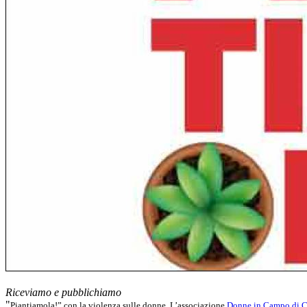
Riceviamo e pubblichiamo
"
Piantiamola!” con la violenza sulle donne. L’associazione
Donne in Campo di Ci