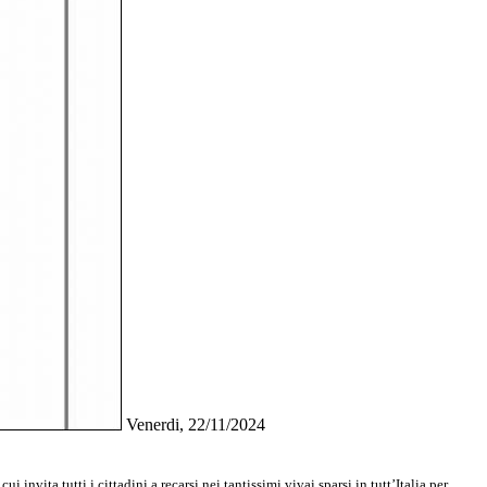
Venerdi, 22/11/2024
invita tutti i cittadini a recarsi nei tantissimi vivai sparsi in tutt’Italia per