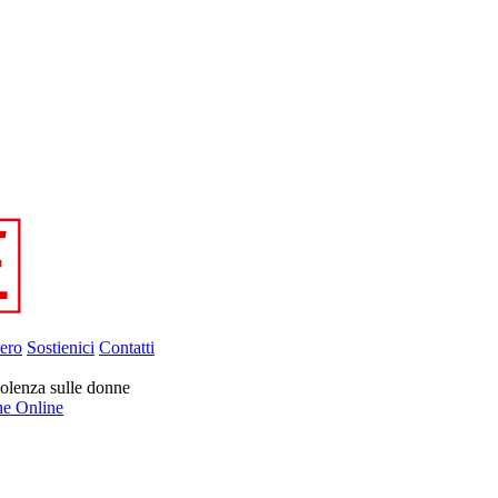
ero
Sostienici
Contatti
olenza sulle donne
ne Online