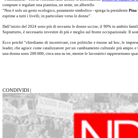
comprare o regalare una piantina, un seme, un alberello.
“Non è solo un gesto ecologico, puramente simbolico - spiega la presidente
Pina
esprime a tutti i livelli, in particolare verso le donne”.
Dall’inizio del 2024 sono più di novanta le donne uccise, il 90% in ambito famil
Soprattutto, è necessario investire di più e meglio sul fronte occupazionale. Il so
Ecco perché “chiediamo di incentivare, con politiche e risorse ad hoc, le impr
leader, che agisce come catalizzatore per un cambiamento culturale più ampio e in
una donna sono 200.000, circa una su tre, mentre le lavoratrici rappresentano qua
CONDIVIDI |