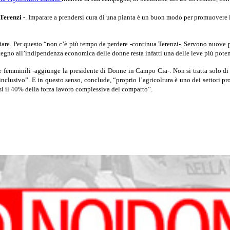
 Terenzi
-. Imparare a prendersi cura di una pianta è un buon modo per promuovere il 
iare. Per questo “non c’è più tempo da perdere -continua Terenzi-. Servono nuove po
stegno all’indipendenza economica delle donne resta infatti una delle leve più poten
ese femminili -aggiunge la presidente di Donne in Campo Cia-. Non si tratta solo 
clusivo”. E in questo senso, conclude, “proprio l’agricoltura è uno dei settori prod
si il 40% della forza lavoro complessiva del comparto”.