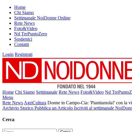
Home
Chi Siamo
Settimanale NoiDonne Online
Rete News
Foto&Video
Nd TrePuntoZero
Sostienici
Contatti
Login
Registrati
Home
Chi Siamo
Settimanale
Rete News
Foto&Video
Nd TrePuntoZ
Menu
Rete News
AgriCultura
Donne in Campo-Cia: 'Piantiamola!' con la vi
Archivio Storico
Pubblica un Articolo
Iscriviti al settimanale NoiDon
Cerca