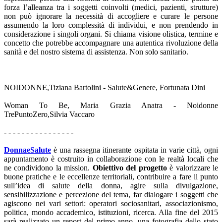
forza l’alleanza tra i soggetti coinvolti (medici, pazienti, strutture)
non può ignorare la necessità di accogliere e curare le persone
assumendo la loro complessità di individui, e non prendendo in
considerazione i singoli organi. Si chiama visione olistica, termine e
concetto che potrebbe accompagnare una autentica rivoluzione della
sanità e del nostro sistema di assistenza. Non solo sanitario.
NOIDONNE,Tiziana Bartolini - Salute&Genere, Fortunata Dini
Woman To Be, Maria Grazia Anatra - Noidonne
TrePuntoZero,Silvia Vaccaro
- - - - - - - - - - - - - - - -
DonnaeSalute
è una rassegna itinerante ospitata in varie città, ogni
appuntamento è costruito in collaborazione con le realtà locali che
ne condividono la mission.
Obiettivo del progetto
è valorizzare le
buone pratiche e le eccellenze territoriali, contribuire a fare il punto
sull’idea di salute della donna, agire sulla divulgazione,
sensibilizzazione e percezione del tema, far dialogare i soggetti che
agiscono nei vari settori: operatori sociosanitari, associazionismo,
politica, mondo accademico, istituzioni, ricerca. Alla fine del 2015
sarà realizzato un report del primo anno, una fotografia dello stato