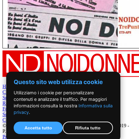
Questo sito web utilizza cookie
Home
Chi Siamo
Utilizziamo i cookie per personalizzare
Settimanale
contenuti e analizzare il traffico. Per maggiori
Rete News
informazioni consulta la nostra
Informativa sulla
Foto&Video
privacy
.
Sostienici
Contatti
©2019 - NoiDonne - Iscrizione ROC n.33421 del 23 /09/ 2019 -
Accetta tutto
Rifiuta tutto
P.IVA 00878931005
Privacy Policy
-
Cookie Policy
|
Creazione Siti Internet