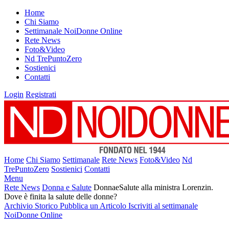
Home
Chi Siamo
Settimanale NoiDonne Online
Rete News
Foto&Video
Nd TrePuntoZero
Sostienici
Contatti
Login
Registrati
Home
Chi Siamo
Settimanale
Rete News
Foto&Video
Nd
TrePuntoZero
Sostienici
Contatti
Menu
Rete News
Donna e Salute
DonnaeSalute alla ministra Lorenzin.
Dove è finita la salute delle donne?
Archivio Storico
Pubblica un Articolo
Iscriviti al settimanale
NoiDonne Online