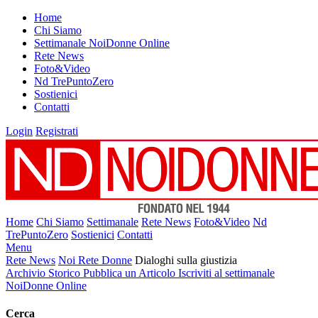
Home
Chi Siamo
Settimanale NoiDonne Online
Rete News
Foto&Video
Nd TrePuntoZero
Sostienici
Contatti
Login
Registrati
Home
Chi Siamo
Settimanale
Rete News
Foto&Video
Nd
TrePuntoZero
Sostienici
Contatti
Menu
Rete News
Noi Rete Donne
Dialoghi sulla giustizia
Archivio Storico
Pubblica un Articolo
Iscriviti al settimanale
NoiDonne Online
Cerca