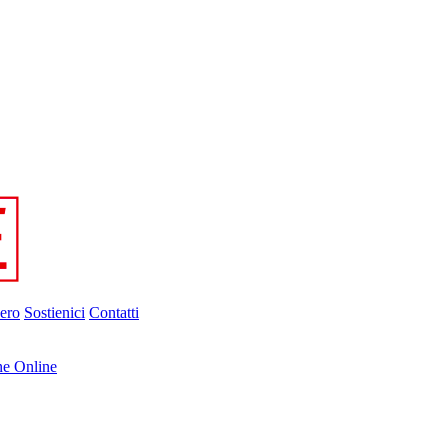
ero
Sostienici
Contatti
ne Online