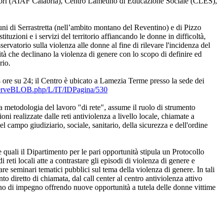
nori (AIAF Calabria), Centro Lametino di Educazione Sociale (CLES),
ni di Serrastretta (nell’ambito montano del Reventino) e di Pizzo
tituzioni e i servizi del territorio affiancando le donne in difficoltà,
ervatorio sulla violenza alle donne al fine di rilevare l'incidenza del
tà che declinano la violenza di genere con lo scopo di definire ed
rio.
e su 24; il Centro è ubicato a Lamezia Terme presso la sede dei
/ServeBLOB.php/L/IT/IDPagina/530
lla metodologia del lavoro "di rete", assume il ruolo di strumento
ni realizzate dalle reti antiviolenza a livello locale, chiamate a
 campo giudiziario, sociale, sanitario, della sicurezza e dell'ordine
e quali il Dipartimento per le pari opportunità stipula un Protocollo
reti locali atte a contrastare gli episodi di violenza di genere e
zzare seminari tematici pubblici sul tema della violenza di genere. In tali
ento diretto di chiamata, dal call center al centro antiviolenza attivo
no di impegno offrendo nuove opportunità a tutela delle donne vittime