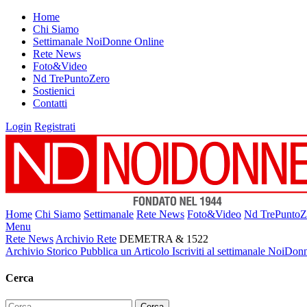
Home
Chi Siamo
Settimanale NoiDonne Online
Rete News
Foto&Video
Nd TrePuntoZero
Sostienici
Contatti
Login
Registrati
Home
Chi Siamo
Settimanale
Rete News
Foto&Video
Nd TrePuntoZ
Menu
Rete News
Archivio Rete
DEMETRA & 1522
Archivio Storico
Pubblica un Articolo
Iscriviti al settimanale NoiDon
Cerca