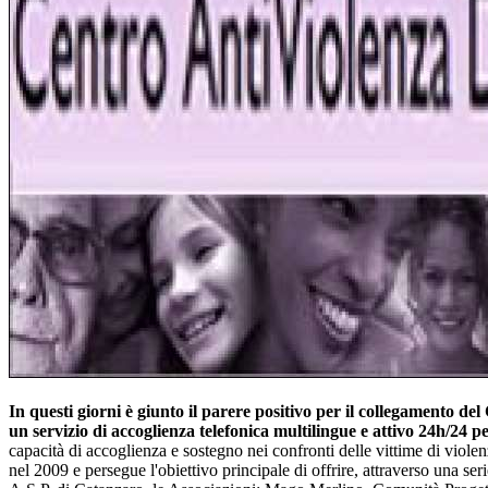
In questi giorni è giunto il parere positivo per il collegamento 
un servizio di accoglienza telefonica multilingue e attivo 24h/24 pe
capacità di accoglienza e sostegno nei confronti delle vittime di vi
nel 2009 e persegue l'obiettivo principale di offrire, attraverso una se