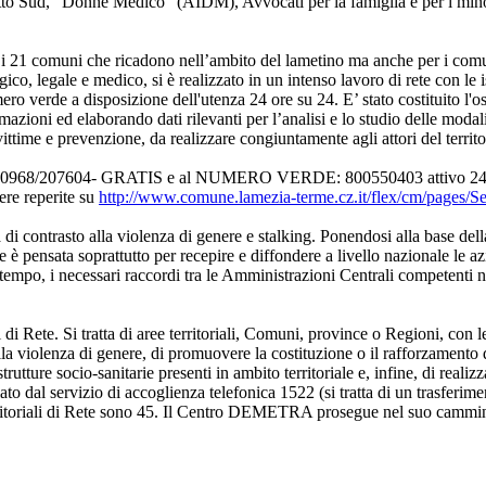
tto Sud, "Donne Medico" (AIDM), Avvocati per la famiglia e per i mi
 i 21 comuni che ricadono nell’ambito del lametino ma anche per i comu
gico, legale e medico, si è realizzato in un intenso lavoro di rete con le is
ro verde a disposizione dell'utenza 24 ore su 24. E’ stato costituito l'oss
zioni ed elaborando dati rilevanti per l’analisi e lo studio delle modali
vittime e prevenzione, da realizzare congiuntamente agli attori del territo
nico: 0968/207604- GRATIS e al NUMERO VERDE: 800550403 attivo 24 or
ere reperite su
http://www.comune.lamezia-terme.cz.it/flex/cm/pages
à di contrasto alla violenza di genere e stalking. Ponendosi alla base de
 pensata soprattutto per recepire e diffondere a livello nazionale le azio
empo, i necessari raccordi tra le Amministrazioni Centrali competenti nel
di Rete. Si tratta di aree territoriali, Comuni, province o Regioni, con l
la violenza di genere, di promuovere la costituzione o il rafforzamento di 
trutture socio-sanitarie presenti in ambito territoriale e, infine, di reali
olato dal servizio di accoglienza telefonica 1522 (si tratta di un trasferim
 Territoriali di Rete sono 45. Il Centro DEMETRA prosegue nel suo cammi