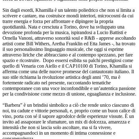
Sin dagli esordi, Khamilla è un talento poliedrico che non si limita a
scrivere e cantare, ma costruisce mondi interiori, microcosmi da cui
trarre energia e forza per affrontare e dipingere la propria
quotidianità. Nata e cresciuta a Torino, dove ha sviluppato una
devozione profonda per la musica, ispirandosi a Lucio Battisti e
Ornella Vanoni, attraverso sonorità soul e R&B - apprese ascoltando
artisti come Bill Withers, Aretha Franklin ed Etta James -, ha trovato
il suo personalissimo linguaggio musicale, che oggi si esprime
attraverso liriche che abbracciano e al contempo spezzano, per fare
spazio e ricostruire. Dopo essersi esibita su palchi prestigiosi come
quello di Venaria con Aiello e il CAP10100 di Torino, Khamilla si
afferma come una delle nuove promesse del cantautorato italiano. Il
suo stile richiama la rivoluzione artistica degli anni ’70, ma è
fortemente radicato nel presente, raccontando tematiche
contemporanee con una voce inconfondibile e un’autentica passione
per la condivisione come mezzo di unione, eguaglianza e inclusione.
“Barbera” è un brindisi simbolico a ciò che rende unico ciascuno di
noi, tra cadute e vittorie personali, e, proprio come un buon calice di
vino, porta con sé il sapore agrodolce delle esperienze vissute. È un
invito ad assaporare le sfumature, un mix di dolcezza, amarezza e
intensità che non si lascia solo ascoltare, ma si fa vivere,
accompagnandoci in un momento di intima connessione e
consapevolezza.