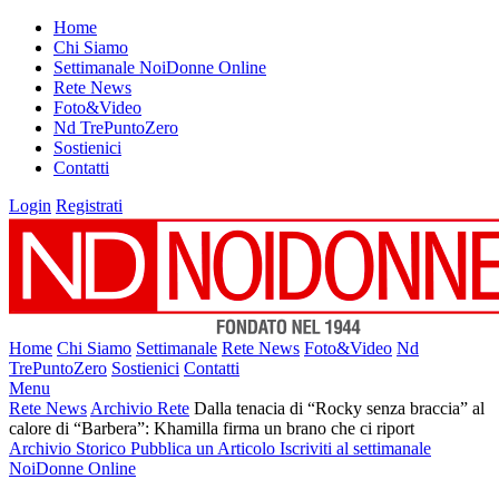
Home
Chi Siamo
Settimanale NoiDonne Online
Rete News
Foto&Video
Nd TrePuntoZero
Sostienici
Contatti
Login
Registrati
Home
Chi Siamo
Settimanale
Rete News
Foto&Video
Nd
TrePuntoZero
Sostienici
Contatti
Menu
Rete News
Archivio Rete
Dalla tenacia di “Rocky senza braccia” al
calore di “Barbera”: Khamilla firma un brano che ci riport
Archivio Storico
Pubblica un Articolo
Iscriviti al settimanale
NoiDonne Online