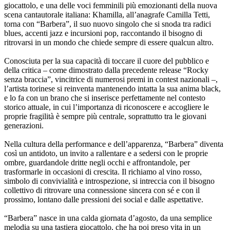
giocattolo, e una delle voci femminili più emozionanti della nuova
scena cantautorale italiana: Khamilla, all’anagrafe Camilla Tetti,
torna con “Barbera”, il suo nuovo singolo che si snoda tra radici
blues, accenti jazz e incursioni pop, raccontando il bisogno di
ritrovarsi in un mondo che chiede sempre di essere qualcun altro.
Conosciuta per la sua capacità di toccare il cuore del pubblico e
della critica – come dimostrato dalla precedente release “Rocky
senza braccia”, vincitrice di numerosi premi in contest nazionali –,
l’artista torinese si reinventa mantenendo intatta la sua anima black,
e lo fa con un brano che si inserisce perfettamente nel contesto
storico attuale, in cui l’importanza di riconoscere e accogliere le
proprie fragilità è sempre più centrale, soprattutto tra le giovani
generazioni.
Nella cultura della performance e dell’apparenza, “Barbera” diventa
così un antidoto, un invito a rallentare e a sedersi con le proprie
ombre, guardandole dritte negli occhi e affrontandole, per
trasformarle in occasioni di crescita. Il richiamo al vino rosso,
simbolo di convivialità e introspezione, si intreccia con il bisogno
collettivo di ritrovare una connessione sincera con sé e con il
prossimo, lontano dalle pressioni dei social e dalle aspettative.
“Barbera” nasce in una calda giornata d’agosto, da una semplice
melodia su una tastiera giocattolo, che ha poi preso vita in un