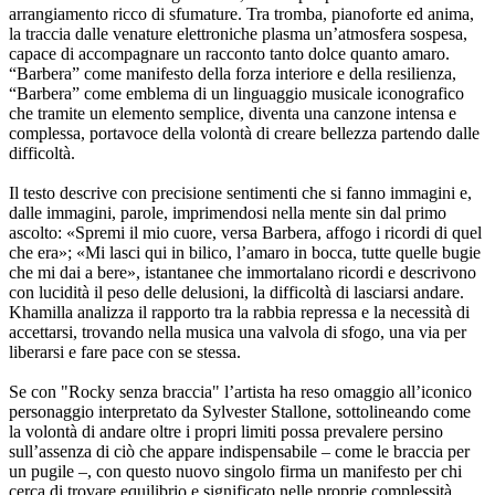
arrangiamento ricco di sfumature. Tra tromba, pianoforte ed anima,
la traccia dalle venature elettroniche plasma un’atmosfera sospesa,
capace di accompagnare un racconto tanto dolce quanto amaro.
“Barbera” come manifesto della forza interiore e della resilienza,
“Barbera” come emblema di un linguaggio musicale iconografico
che tramite un elemento semplice, diventa una canzone intensa e
complessa, portavoce della volontà di creare bellezza partendo dalle
difficoltà.
Il testo descrive con precisione sentimenti che si fanno immagini e,
dalle immagini, parole, imprimendosi nella mente sin dal primo
ascolto: «Spremi il mio cuore, versa Barbera, affogo i ricordi di quel
che era»; «Mi lasci qui in bilico, l’amaro in bocca, tutte quelle bugie
che mi dai a bere», istantanee che immortalano ricordi e descrivono
con lucidità il peso delle delusioni, la difficoltà di lasciarsi andare.
Khamilla analizza il rapporto tra la rabbia repressa e la necessità di
accettarsi, trovando nella musica una valvola di sfogo, una via per
liberarsi e fare pace con se stessa.
Se con "Rocky senza braccia" l’artista ha reso omaggio all’iconico
personaggio interpretato da Sylvester Stallone, sottolineando come
la volontà di andare oltre i propri limiti possa prevalere persino
sull’assenza di ciò che appare indispensabile – come le braccia per
un pugile –, con questo nuovo singolo firma un manifesto per chi
cerca di trovare equilibrio e significato nelle proprie complessità.