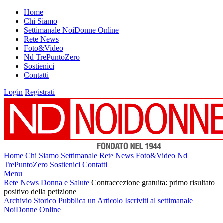
Home
Chi Siamo
Settimanale NoiDonne Online
Rete News
Foto&Video
Nd TrePuntoZero
Sostienici
Contatti
Login
Registrati
Home
Chi Siamo
Settimanale
Rete News
Foto&Video
Nd
TrePuntoZero
Sostienici
Contatti
Menu
Rete News
Donna e Salute
Contraccezione gratuita: primo risultato
positivo della petizione
Archivio Storico
Pubblica un Articolo
Iscriviti al settimanale
NoiDonne Online