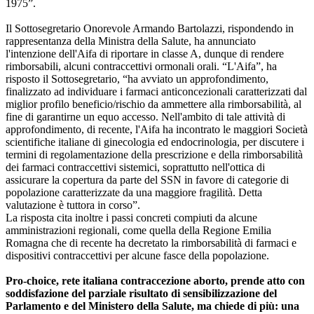
1975”.
Il Sottosegretario Onorevole Armando Bartolazzi, rispondendo in
rappresentanza della Ministra della Salute, ha annunciato
l'intenzione dell'Aifa di riportare in classe A, dunque di rendere
rimborsabili, alcuni contraccettivi ormonali orali. “L'Aifa”, ha
risposto il Sottosegretario, “ha avviato un approfondimento,
finalizzato ad individuare i farmaci anticoncezionali caratterizzati dal
miglior profilo beneficio/rischio da ammettere alla rimborsabilità, al
fine di garantirne un equo accesso. Nell'ambito di tale attività di
approfondimento, di recente, l'Aifa ha incontrato le maggiori Società
scientifiche italiane di ginecologia ed endocrinologia, per discutere i
termini di regolamentazione della prescrizione e della rimborsabilità
dei farmaci contraccettivi sistemici, soprattutto nell'ottica di
assicurare la copertura da parte del SSN in favore di categorie di
popolazione caratterizzate da una maggiore fragilità. Detta
valutazione è tuttora in corso”.
La risposta cita inoltre i passi concreti compiuti da alcune
amministrazioni regionali, come quella della Regione Emilia
Romagna che di recente ha decretato la rimborsabilità di farmaci e
dispositivi contraccettivi per alcune fasce della popolazione.
Pro-choice, rete italiana contraccezione aborto, prende atto con
soddisfazione del parziale risultato di sensibilizzazione del
Parlamento e del Ministero della Salute, ma chiede di più: una