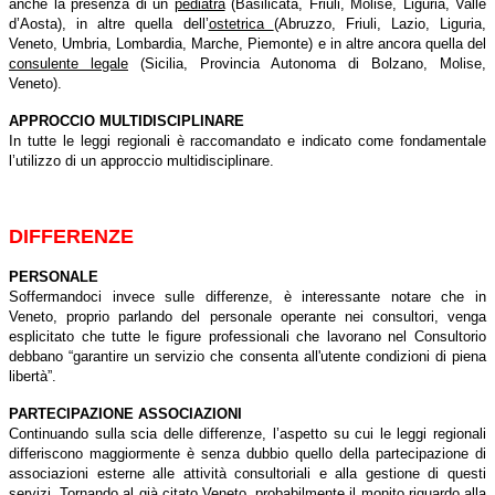
anche la presenza di un
pediatra
(Basilicata, Friuli, Molise, Liguria, Valle
d’Aosta), in altre quella dell’
ostetrica
(Abruzzo, Friuli, Lazio, Liguria,
Veneto, Umbria, Lombardia, Marche, Piemonte) e in altre ancora quella del
consulente legale
(Sicilia, Provincia Autonoma di Bolzano, Molise,
Veneto).
APPROCCIO MULTIDISCIPLINARE
In tutte le leggi regionali è raccomandato e indicato come fondamentale
l’utilizzo di un approccio multidisciplinare.
DIFFERENZE
PERSONALE
Soffermandoci invece sulle differenze, è interessante notare che in
Veneto, proprio parlando del personale operante nei consultori, venga
esplicitato che tutte le figure professionali che lavorano nel Consultorio
debbano “garantire un servizio che consenta all'utente condizioni di piena
libertà”.
PARTECIPAZIONE ASSOCIAZIONI
Continuando sulla scia delle differenze, l’aspetto su cui le leggi regionali
differiscono maggiormente è senza dubbio quello della partecipazione di
associazioni esterne alle attività consultoriali e alla gestione di questi
servizi. Tornando al già citato Veneto, probabilmente il monito riguardo alla