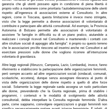
garanzia che gli utenti possano agire in condizione di piena libertà è
proprio volto a mantenere come prioritaria l’autodeterminazione delle utenti
rispetto all’ingerenza di associazioni esterne al Consultorio. In altre
regioni, come in Toscana, questa limitazione è invece meno stringete,
visto che la legge permette a diverse associazioni di volontariato di
contribuire e partecipare alle attività consultoriali. Ad esempio, la Provincia
Autonoma di Bolzano permette alle associazioni di volontariato di
assistere “le famiglie in difficoltà su di un piano pratico, aiutandole a
realizzare i consigli ricevuti nel Consultorio e mantenendo i contatti con
altre strutture sociali di appoggio alla famiglia”: è proprio su questo terreno
che le associazioni pro-life riescono ad inserirsi anche nei Consultori e ad
esercitare pressioni sulle donne che vogliono ricorrere all’interruzione
volontaria di gravidanza.
Altre leggi regionali (Abruzzo, Campania, Lazio, Lombardia), invece, fanno
riferimento e stabiliscono la partecipazione delle organizzazioni femminili,
però sempre accanto ad altre organizzazioni sociali (sindacali, comunali,
scolastiche, eccetera), dunque senza assegnare rilevanza al punto di
vista delle organizzazioni delle donne rispetto a quello di altre forze
sociali. Solamente la legge regionale sarda assegna un ruolo particolare
alle donne, prevendendo che la Giunta regionale, prima di
stabilire i
programmi, i contenuti e le modalità di svolgimento delle attività
consultoriali, debba interpellare la Consulta regionale femminile. D’altra
parte, come sappiamo, coinvolgere organizzazioni o gruppi femminili non
significa necessariamente portare avanti istanze femministe. E infatti, di