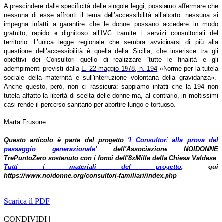
A prescindere dalle specificità delle singole leggi, possiamo affermare che
nessuna di esse affronti il tema dell’accessibilità all’aborto: nessuna si
impegna infatti a garantire che le donne possano accedere in modo
gratuito, rapido e dignitoso all’IVG tramite i servizi consultoriali del
territorio. L’unica legge regionale che sembra avvicinarsi di più alla
questione dell’accessibilità è quella della Sicilia, che inserisce tra gli
obiettivi dei Consultori quello di realizzare “t
utte le finalità e gli
adempimenti previsti dalla
L. 22 maggio 1978, n. 194
«Norme per la tutela
sociale della maternità e sull'interruzione volontaria della gravidanza».”
Anche questo, però, non ci rassicura: sappiamo infatti che la 194 non
tutela affatto la libertà di scelta delle donne ma, al contrario, in moltissimi
casi rende il percorso sanitario per abortire lungo e tortuoso
.
Marta Frusone
Questo articolo è parte del progetto
'I Consultori alla prova del
passaggio generazionale'
dell'Associazione NOIDONNE
TrePuntoZero sostenuto con i fondi dell'8xMille della Chiesa Valdese
Tutti i materiali del progetto
, qui
https://www.noidonne.org/consultori-familiari/index.php
Scarica il PDF
CONDIVIDI |