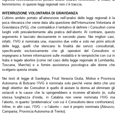
femminismo, in queste leggi regionali non c’è traccia.
INTERRUZIONE VOLONTARIA DI GRAVIDANZA
L’ultimo ambito portato all’attenzione nell’analisi delle leggi regionali è la
poca rilevanza che viene data alla questione dell’Interruzione Volontaria di
Gravidanza (IVG), che contraddice il tentativo di definire
i Consultori come
luoghi volti prevalentemente alla pratica dell’aborto. Al contrario, questo
argomento è lasciato decisamente in secondo piano. Nei migliori casi,
infatti, l’IVG è nominata una, massimo due volte e solo nei primi articoli
delle leggi, quelli che elencano le finalità dei servizi consultoriali,
specificando esclusivamente che gli operatori del Consultorio si
impegnano a fornire informazioni sulle modalità e le tempistiche con cui in
Italia è legale abortire (come nel caso della legge regionale di Lombardia,
Toscana, Marche) e a fornire assistenza psicologica alle donne che
scelgano questa strada.
Nei testi di legge di Sardegna, Friuli Venezia Giulia, Molise e Provincia
Autonoma di Bolzano l’IVG è nominata solo perché viene detto che uno
degli obiettivi dei Consultori è quello di aiutare la donna ad eliminare gli
ostacoli e le cause che la spingerebbero a ricorrere all’aborto (e, sulla
stessa lunghezza d’onda, in Calabria non viene nominata l’IVG ma
l’aborto, in quanto “problematica” con cui il Consultorio deve confrontarsi).
Infine, in altri casi, l’IVG – o l’aborto – non è proprio nominata (Abruzzo,
Campania, Provincia Autonoma di Trento).