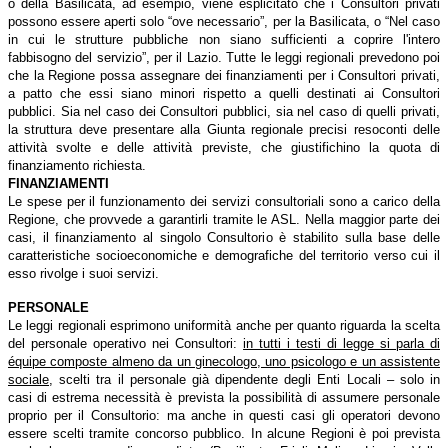
o della Basilicata, ad esempio, viene esplicitato che i Consultori privati
possono essere aperti solo “ove necessario”, per la Basilicata, o “Nel caso
in cui le strutture pubbliche non siano sufficienti a coprire l'intero
fabbisogno del servizio”, per il Lazio. Tutte le leggi regionali prevedono poi
che la Regione possa assegnare dei finanziamenti per i Consultori privati,
a patto che essi siano minori rispetto a quelli destinati ai Consultori
pubblici. Sia nel caso dei Consultori pubblici, sia nel caso di quelli privati,
la struttura deve presentare alla Giunta regionale precisi resoconti delle
attività svolte e delle attività previste, che giustifichino la quota di
finanziamento richiesta.
FINANZIAMENTI
Le spese per il funzionamento dei servizi consultoriali sono a carico della
Regione, che provvede a garantirli tramite le ASL. Nella maggior parte dei
casi, il finanziamento al singolo Consultorio è stabilito sulla base delle
caratteristiche socioeconomiche e demografiche del territorio verso cui il
esso rivolge i suoi servizi.
PERSONALE
Le leggi regionali esprimono uniformità anche per quanto riguarda la scelta
del personale operativo nei Consultori:
in tutti i testi di legge si parla di
équipe composte almeno da un ginecologo, uno psicologo e un assistente
sociale
, scelti tra il personale già dipendente degli Enti Locali – solo in
casi di estrema necessità è prevista la possibilità di assumere personale
proprio per il Consultorio: ma anche in questi casi gli operatori devono
essere scelti tramite concorso pubblico. In alcune Regioni è poi prevista