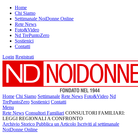
Home
Chi Siamo
Settimanale NoiDonne Online
Rete News
Foto&Video
Nd TrePuntoZero
Sostienici
Contatti
Login
Registrati
Home
Chi Siamo
Settimanale
Rete News
Foto&Video
Nd
TrePuntoZero
Sostienici
Contatti
Menu
Rete News
Consultori Familiari
CONSULTORI FAMILIARI:
LEGGI REGIONALI A CONFRONTO
Archivio Storico
Pubblica un Articolo
Iscriviti al settimanale
NoiDonne Online