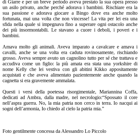
di Giarre e per un breve periodo aveva prestato la sua opera presso
un asilo privato, anche perché adorava i bambini. Rischiare era la
sua passione e adorava giocare a Bingo dove era anche molto
fortunata, mai una volta che non vincesse! La vita per lei era una
sfida nella quale si impegnava fino a superare ogni ostacolo anche
dei più insormontabili. Le stavano a cuore i deboli, i poveri e i
bambini.
Amava molto gli animali. Aveva imparato a cavalcare e amava i
cavalli, anche se una volta era caduta rovinosamente, rischiando
grosso. Aveva sempre avuto un cagnolino tutto per sé che trattava e
accudiva come un figlio: la più amata era stata una yorkshire di
nome Kelly che lei vestiva con gli abitini Kikko appositamente
acquistati e che aveva alimentato pazientemente anche quando la
cagnetta si era gravemente ammalata.
Questi i versi della poetessa risorgimentale, Mariannina Coffa,
dedicati ad Ambra, dalla madre, nel necrologio:“Spossato il core
nell’aspra guerra. No, la mia patria non cerco in terra. Io nacqui ai
sogni dell’armonia, Io chiedo al cielo la patria mia.”
Foto gentilmente concessa da Alessandro Lo Piccolo