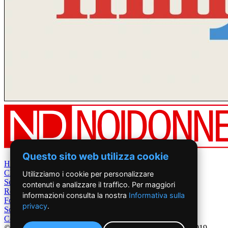
Questo sito web utilizza cookie
Home
Chi Siamo
Utilizziamo i cookie per personalizzare
Settimanale
contenuti e analizzare il traffico. Per maggiori
Rete News
informazioni consulta la nostra
Informativa sulla
Foto&Video
privacy
.
Sostienici
Contatti
©2019 - NoiDonne - Iscrizione ROC n.33421 del 23 /09/ 2019 -