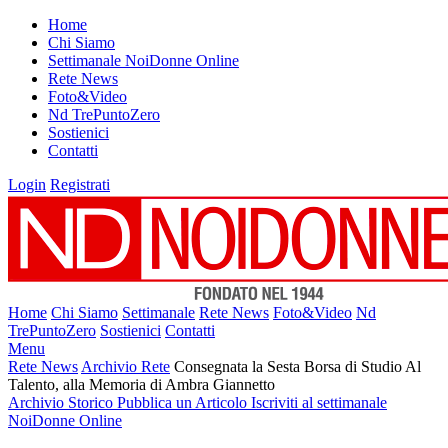
Home
Chi Siamo
Settimanale NoiDonne Online
Rete News
Foto&Video
Nd TrePuntoZero
Sostienici
Contatti
Login
Registrati
Home
Chi Siamo
Settimanale
Rete News
Foto&Video
Nd
TrePuntoZero
Sostienici
Contatti
Menu
Rete News
Archivio Rete
Consegnata la Sesta Borsa di Studio Al
Talento, alla Memoria di Ambra Giannetto
Archivio Storico
Pubblica un Articolo
Iscriviti al settimanale
NoiDonne Online