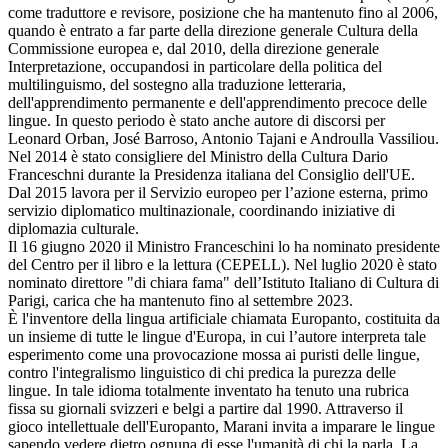
come traduttore e revisore, posizione che ha mantenuto fino al 2006,
quando è entrato a far parte della direzione generale Cultura della
Commissione europea e, dal 2010, della direzione generale
Interpretazione, occupandosi in particolare della politica del
multilinguismo, del sostegno alla traduzione letteraria,
dell'apprendimento permanente e dell'apprendimento precoce delle
lingue. In questo periodo è stato anche autore di discorsi per
Leonard Orban, José Barroso, Antonio Tajani e Androulla Vassiliou.
Nel 2014 è stato consigliere del Ministro della Cultura Dario
Franceschni durante la Presidenza italiana del Consiglio dell'UE.
Dal 2015 lavora per il Servizio europeo per l’azione esterna, primo
servizio diplomatico multinazionale, coordinando iniziative di
diplomazia culturale.
Il 16 giugno 2020 il Ministro Franceschini lo ha nominato presidente
del Centro per il libro e la lettura (CEPELL). Nel luglio 2020 è stato
nominato direttore "di chiara fama" dell’Istituto Italiano di Cultura di
Parigi, carica che ha mantenuto fino al settembre 2023.
È l'inventore della lingua artificiale chiamata Europanto, costituita da
un insieme di tutte le lingue d'Europa, in cui l’autore interpreta tale
esperimento come una provocazione mossa ai puristi delle lingue,
contro l'integralismo linguistico di chi predica la purezza delle
lingue. In tale idioma totalmente inventato ha tenuto una rubrica
fissa su giornali svizzeri e belgi a partire dal 1990. Attraverso il
gioco intellettuale dell'Europanto, Marani invita a imparare le lingue
sapendo vedere dietro ognuna di esse l'umanità di chi la parla. La