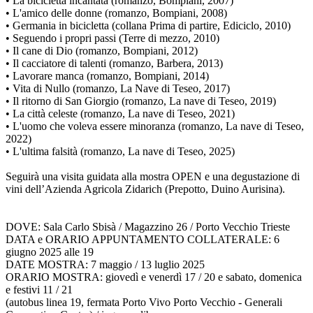
• La bicicletta incantata (romanzo, Bompiani, 2007)
• L'amico delle donne (romanzo, Bompiani, 2008)
• Germania in bicicletta (collana Prima di partire, Ediciclo, 2010)
• Seguendo i propri passi (Terre di mezzo, 2010)
• Il cane di Dio (romanzo, Bompiani, 2012)
• Il cacciatore di talenti (romanzo, Barbera, 2013)
• Lavorare manca (romanzo, Bompiani, 2014)
• Vita di Nullo (romanzo, La Nave di Teseo, 2017)
• Il ritorno di San Giorgio (romanzo, La nave di Teseo, 2019)
• La città celeste (romanzo, La nave di Teseo, 2021)
• L'uomo che voleva essere minoranza (romanzo, La nave di Teseo,
2022)
• L'ultima falsità (romanzo, La nave di Teseo, 2025)
Seguirà una visita guidata alla mostra OPEN e una degustazione di
vini dell’Azienda Agricola Zidarich (Prepotto, Duino Aurisina).
DOVE: Sala Carlo Sbisà / Magazzino 26 / Porto Vecchio Trieste
DATA e ORARIO APPUNTAMENTO COLLATERALE: 6
giugno 2025 alle 19
DATE MOSTRA: 7 maggio / 13 luglio 2025
ORARIO MOSTRA: giovedì e venerdì 17 / 20 e sabato, domenica
e festivi 11 / 21
(autobus linea 19, fermata Porto Vivo Porto Vecchio - Generali