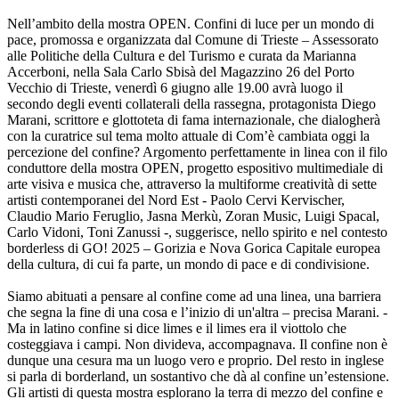
Nell’ambito della mostra OPEN. Confini di luce per un mondo di
pace, promossa e organizzata dal Comune di Trieste – Assessorato
alle Politiche della Cultura e del Turismo e curata da Marianna
Accerboni, nella Sala Carlo Sbisà del Magazzino 26 del Porto
Vecchio di Trieste, venerdì 6 giugno alle 19.00 avrà luogo il
secondo degli eventi collaterali della rassegna, protagonista Diego
Marani, scrittore e glottoteta di fama internazionale, che dialogherà
con la curatrice sul tema molto attuale di Com’è cambiata oggi la
percezione del confine? Argomento perfettamente in linea con il filo
conduttore della mostra OPEN, progetto espositivo multimediale di
arte visiva e musica che, attraverso la multiforme creatività di sette
artisti contemporanei del Nord Est - Paolo Cervi Kervischer,
Claudio Mario Feruglio, Jasna Merkù, Zoran Music, Luigi Spacal,
Carlo Vidoni, Toni Zanussi -, suggerisce, nello spirito e nel contesto
borderless di GO! 2025 – Gorizia e Nova Gorica Capitale europea
della cultura, di cui fa parte, un mondo di pace e di condivisione.
Siamo abituati a pensare al confine come ad una linea, una barriera
che segna la fine di una cosa e l’inizio di un'altra – precisa Marani. -
Ma in latino confine si dice limes e il limes era il viottolo che
costeggiava i campi. Non divideva, accompagnava. Il confine non è
dunque una cesura ma un luogo vero e proprio. Del resto in inglese
si parla di borderland, un sostantivo che dà al confine un’estensione.
Gli artisti di questa mostra esplorano la terra di mezzo del confine e