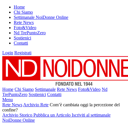
Home
Chi Siamo
Settimanale NoiDonne Online
Rete News
Foto&Video
Nd TrePuntoZero
Sostienici
Contatti
Login
Registrati
Home
Chi Siamo
Settimanale
Rete News
Foto&Video
Nd
TrePuntoZero
Sostienici
Contatti
Menu
Rete News
Archivio Rete
Com’è cambiata oggi la percezione del
confine?
Archivio Storico
Pubblica un Articolo
Iscriviti al settimanale
NoiDonne Online