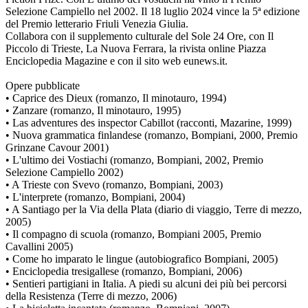
Selezione Campiello nel 2002. Il 18 luglio 2024 vince la 5ª edizione
del Premio letterario Friuli Venezia Giulia.
Collabora con il supplemento culturale del Sole 24 Ore, con Il
Piccolo di Trieste, La Nuova Ferrara, la rivista online Piazza
Enciclopedia Magazine e con il sito web eunews.it.
Opere pubblicate
• Caprice des Dieux (romanzo, Il minotauro, 1994)
• Zanzare (romanzo, Il minotauro, 1995)
• Las adventures des inspector Cabillot (racconti, Mazarine, 1999)
• Nuova grammatica finlandese (romanzo, Bompiani, 2000, Premio
Grinzane Cavour 2001)
• L'ultimo dei Vostiachi (romanzo, Bompiani, 2002, Premio
Selezione Campiello 2002)
• A Trieste con Svevo (romanzo, Bompiani, 2003)
• L'interprete (romanzo, Bompiani, 2004)
• A Santiago per la Via della Plata (diario di viaggio, Terre di mezzo,
2005)
• Il compagno di scuola (romanzo, Bompiani 2005, Premio
Cavallini 2005)
• Come ho imparato le lingue (autobiografico Bompiani, 2005)
• Enciclopedia tresigallese (romanzo, Bompiani, 2006)
• Sentieri partigiani in Italia. A piedi su alcuni dei più bei percorsi
della Resistenza (Terre di mezzo, 2006)