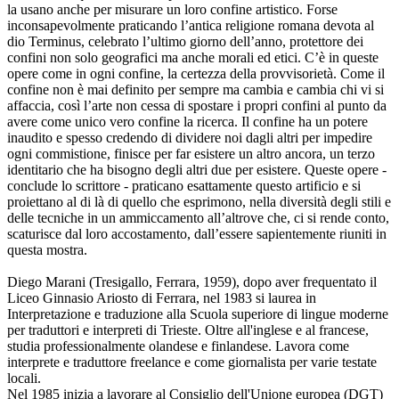
la usano anche per misurare un loro confine artistico. Forse
inconsapevolmente praticando l’antica religione romana devota al
dio Terminus, celebrato l’ultimo giorno dell’anno, protettore dei
confini non solo geografici ma anche morali ed etici. C’è in queste
opere come in ogni confine, la certezza della provvisorietà. Come il
confine non è mai definito per sempre ma cambia e cambia chi vi si
affaccia, così l’arte non cessa di spostare i propri confini al punto da
avere come unico vero confine la ricerca. Il confine ha un potere
inaudito e spesso credendo di dividere noi dagli altri per impedire
ogni commistione, finisce per far esistere un altro ancora, un terzo
identitario che ha bisogno degli altri due per esistere. Queste opere -
conclude lo scrittore - praticano esattamente questo artificio e si
proiettano al di là di quello che esprimono, nella diversità degli stili e
delle tecniche in un ammiccamento all’altrove che, ci si rende conto,
scaturisce dal loro accostamento, dall’essere sapientemente riuniti in
questa mostra.
Diego Marani (Tresigallo, Ferrara, 1959), dopo aver frequentato il
Liceo Ginnasio Ariosto di Ferrara, nel 1983 si laurea in
Interpretazione e traduzione alla Scuola superiore di lingue moderne
per traduttori e interpreti di Trieste. Oltre all'inglese e al francese,
studia professionalmente olandese e finlandese. Lavora come
interprete e traduttore freelance e come giornalista per varie testate
locali.
Nel 1985 inizia a lavorare al Consiglio dell'Unione europea (DGT)