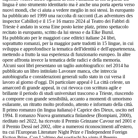
lingua è uno strumento identitario ma è anche una porta aperta verso
nuovi mondi, che ci aiuta a vedere meglio in noi stessi. In europanto
ha pubblicato nel 1999 una raccolta di racconti (Las adventures des
inspector Cabillot) e il 15 e 16 marzo 2024 al Teatro dei Fabbri di
Trieste è andato in scena Eine posto keine platz, primo spettacolo
recitato in europanto, scritto da lui stesso e da Elke Burul.
Ha pubblicato per le maggiori case editrici italiane 24 libri,
soprattutto romanzi, per la maggior parte tradotti in 15 lingue, in cui
sviluppa e approfondisce la tematica dell'identità e dell'appartenenza,
mettendo a frutto la sua esperienza di funzionario europeo. In altre
opere affronta invece la tematica delle radici e della memoria.
Alcuni suoi libri presentano un taglio autobiografico: nel 2014 ha
pubblicato un libro intitolato Lavorare manca, che intreccia
autobiografia e considerazioni generali sullo stato in cui versa il
lavoro al giorno d'oggi. Di particolare appeal è La città celeste, un
amarcord di grande appeal, in cui rievoca con scrittura agile e
brillante il periodo di studi universitari trascorso a Trieste, riuscendo
a comporre con grande sensibilità, accanto a momenti di umorismo
esilarante, un ritratto molto profondo, attento e informato della città.
Il primo romanzo (in lingua italiana) è Caprice des Dieux, uscito nel
1994. Il romanzo Nuova grammatica finlandese (Bompiani, 2000),
rieditato nel 2022, ha ricevuto il Premio Grinzane Cavour nel 2001 e
il Premio Dessì nel 2002, oltre a numerosi riconoscimenti all'estero,
tra cui l'European Literature Night Prize e l'Independent Foreign
Fiction Prize. Con L’ultimo dei vostiachi ha vinto il Premio