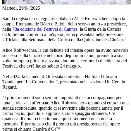
Martedi, 29/04/2025
Sarà la regista e sceneggiatrice italiana Alice Rohrwacher - dopo la
coppia Emmanuelle Béart e Baloji, dello scorso anno - a presiedere,
nella
78a edizione del Festival di Cannes
, la Giuria della Caméra
d'Or, premio conferito a un'opera prima presentata nella Selezione
Ufficiale, alla Settimana della Critica o alla Quinzaine des Cinéaste.
Alice Rohrwacher, la cui delicata ed intensa opera ha avuto notevole
successo sulla Croisette nel corso degli ultimi anni, premierà a sua
volta un’opera prima realizzata, durante la cerimonia di chiusura del
Festival, che avrà luogo sabato 24 maggio.
Nel 2024, la Caméra d’Or è stata conferita a Halfdan Ullmann
Tøndel per “La Convocation”, presentato nella sezione Un Certain
Regard.
"I primi momenti sono sempre importanti e ci accompagnano per
tutta la vita - ha affermato Alice Rohrwacher - quando si entra in una
stanza sconosciuta, quando ci si avvicina alla persona amata per il
primo bacio, quando si approda su una spiaggia straniera. C'è
qualcosa di dorato che circonda questi momenti nella nostra
memoria. È per questo che il premio più prestigioso per le opere
prime si chiama Caméra d'Or?”