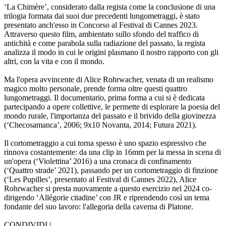
‘La Chimère’, considerato dalla regista come la conclusione di una
trilogia formata dai suoi due precedenti lungometraggi, è stato
presentato anch'esso in Concorso al Festival di Cannes 2023.
Attraverso questo film, ambientato sullo sfondo del traffico di
antichità e come parabola sulla radiazione del passato, la regista
analizza il modo in cui le origini plasmano il nostro rapporto con gli
altri, con la vita e con il mondo.
Ma l'opera avvincente di Alice Rohrwacher, venata di un realismo
magico molto personale, prende forma oltre questi quattro
lungometraggi. Il documentario, prima forma a cui si è dedicata
partecipando a opere collettive, le permette di esplorare la poesia del
mondo rurale, l'importanza del passato e il brivido della giovinezza
(‘Checosamanca’, 2006; 9x10 Novanta, 2014; Futura 2021).
Il cortometraggio a cui torna spesso è uno spazio espressivo che
rinnova costantemente: da una clip in 16mm per la messa in scena di
un'opera (‘Violettina’ 2016) a una cronaca di confinamento
(‘Quattro strade’ 2021), passando per un cortometraggio di finzione
(‘Les Pupilles’, presentato al Festival di Cannes 2022), Alice
Rohrwacher si presta nuovamente a questo esercizio nel 2024 co-
dirigendo ‘Allégorie citadine’ con JR e riprendendo così un tema
fondante del suo lavoro: l'allegoria della caverna di Platone.
CONDIVIDI |