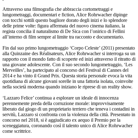
Attraverso una filmografia che abbraccia cortometraggi e
lungometraggi, documentari e fiction, Alice Rohrwacher dipinge
con tocchi sottili questo bagliore dorato degli inizi e lo splendore
delle prime volte: figura affermata del nuovo cinema italiano, la
regista concilia il naturalismo di De Sica con l’onirico di Fellini
all’interno di film sempre al limite tra racconto e documentario.
Fin dal suo primo lungometraggio ‘Corpo Celeste’ (2011) presentato
alla Quinzaine des Réalisateurs, Alice Rohrwacher si interroga su un
rapporto con il mondo fatto di scoperte ed inizi attraverso il ritratto di
una giovane adolescente. Con il suo secondo lungometraggio, ‘Les
Merveilles’, ha partecipato al concorso del Festival di Cannes del
2014 e ha vinto il Grand Prix. Questa storia personale evoca la vita
quotidiana di alcune giovani sorelle in una fattoria isolata, coinvolte
nella società moderna quando iniziano le riprese di un reality show.
‘Lazzaro Felice’ continua a esplorare un ideale di innocenza
perennemente preda della corruzione morale: improvvisamente
liberato dal giogo di un proprietario terriero che teneva i contadini in
servitù, Lazzaro si confronta con la violenza della città. Presentato in
concorso nel 2018, si è aggiudicato ex aequo il Premio per la
sceneggiatura, coronando così il talento unico di Alice Rohrwacher
come scrittrice.