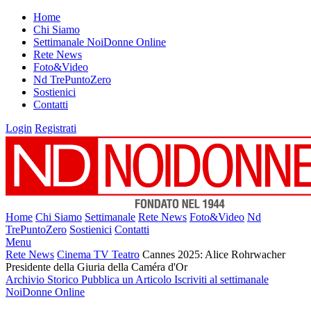
Home
Chi Siamo
Settimanale NoiDonne Online
Rete News
Foto&Video
Nd TrePuntoZero
Sostienici
Contatti
Login
Registrati
Home
Chi Siamo
Settimanale
Rete News
Foto&Video
Nd
TrePuntoZero
Sostienici
Contatti
Menu
Rete News
Cinema TV Teatro
Cannes 2025: Alice Rohrwacher
Presidente della Giuria della Caméra d'Or
Archivio Storico
Pubblica un Articolo
Iscriviti al settimanale
NoiDonne Online