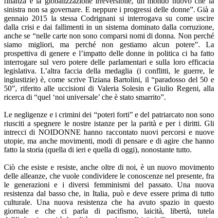
finanza e la globalizzazione irreversibile, un mondo nuovo che la
sinistra non sa governare. E neppure i progressi delle donne”. Già a
gennaio 2015 la stessa Codrignani si interrogava su come uscire
dalla crisi e dai fallimenti in un sistema dominato dalla corruzione,
anche se “nelle carte non sono comparsi nomi di donna. Non perché
siamo migliori, ma perché non gestiamo alcun potere”. La
prospettiva di genere e l’impatto delle donne in politica ci ha fatto
interrogare sul vero potere delle parlamentari e sulla loro efficacia
legislativa. L’altra faccia della medaglia (i conflitti, le guerre, le
ingiustizie) è, come scrive Tiziana Bartolini, il “paradosso del 50 e
50”, riferito alle uccisioni di Valeria Solesin e Giulio Regeni, alla
ricerca di “quel ‘noi universale’ che è stato smarrito”.
Le negligenze e i crimini dei “poteri forti” e del patriarcato non sono
riusciti a spegnere le nostre istanze per la parità e per i diritti. Gli
intrecci di NOIDONNE hanno raccontato nuovi percorsi e nuove
utopie, ma anche movimenti, modi di pensare e di agire che hanno
fatto la storia (quella di ieri e quella di oggi), nonostante tutto.
Ciò che esiste e resiste, anche oltre di noi, è un nuovo movimento
delle alleanze, che vuole condividere le conoscenze nel presente, fra
le generazioni e i diversi femminismi del passato. Una nuova
resistenza dal basso che, in Italia, può e deve essere prima di tutto
culturale. Una nuova resistenza che ha avuto spazio in questo
giornale e che ci parla di pacifismo, laicità, libertà, tutela