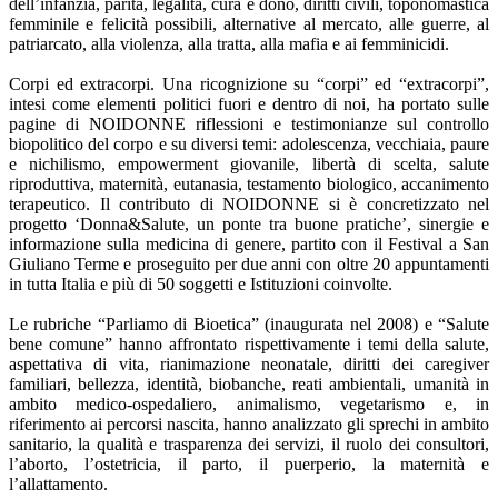
dell’infanzia, parità, legalità, cura e dono, diritti civili, toponomastica
femminile e felicità possibili, alternative al mercato, alle guerre, al
patriarcato, alla violenza, alla tratta, alla mafia e ai femminicidi.
Corpi ed extracorpi. Una ricognizione su “corpi” ed “extracorpi”,
intesi come elementi politici fuori e dentro di noi, ha portato sulle
pagine di NOIDONNE riflessioni e testimonianze sul controllo
biopolitico del corpo e su diversi temi: adolescenza, vecchiaia, paure
e nichilismo, empowerment giovanile, libertà di scelta, salute
riproduttiva, maternità, eutanasia, testamento biologico, accanimento
terapeutico. Il contributo di NOIDONNE si è concretizzato nel
progetto ‘Donna&Salute, un ponte tra buone pratiche’, sinergie e
informazione sulla medicina di genere, partito con il Festival a San
Giuliano Terme e proseguito per due anni con oltre 20 appuntamenti
in tutta Italia e più di 50 soggetti e Istituzioni coinvolte.
Le rubriche “Parliamo di Bioetica” (inaugurata nel 2008) e “Salute
bene comune” hanno affrontato rispettivamente i temi della salute,
aspettativa di vita, rianimazione neonatale, diritti dei caregiver
familiari, bellezza, identità, biobanche, reati ambientali, umanità in
ambito medico-ospedaliero, animalismo, vegetarismo e, in
riferimento ai percorsi nascita, hanno analizzato gli sprechi in ambito
sanitario, la qualità e trasparenza dei servizi, il ruolo dei consultori,
l’aborto, l’ostetricia, il parto, il puerperio, la maternità e
l’allattamento.