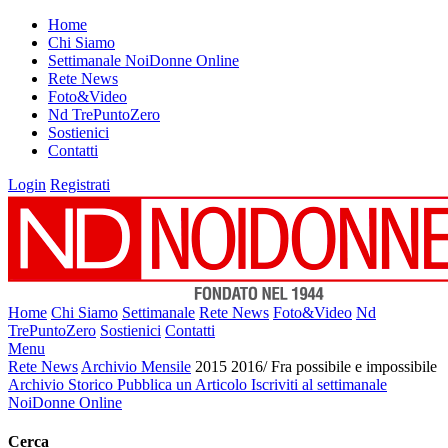
Home
Chi Siamo
Settimanale NoiDonne Online
Rete News
Foto&Video
Nd TrePuntoZero
Sostienici
Contatti
Login
Registrati
Home
Chi Siamo
Settimanale
Rete News
Foto&Video
Nd
TrePuntoZero
Sostienici
Contatti
Menu
Rete News
Archivio Mensile
2015 2016/ Fra possibile e impossibile
Archivio Storico
Pubblica un Articolo
Iscriviti al settimanale
NoiDonne Online
Cerca