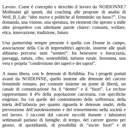
Lavoro. Come è concepito e descritto il lavoro da NOIDONNE?
Moltissimi gli spunti, dal coaching alle proposte di analisi di
Well_B_Lab: “idee nuove e politiche al femminile: un lusso?”. Una
domanda, una visione, una speranza, tre elementi che aprono a mille
altre prospettive con altrettante parole chiave: consumi, welfare,
etica, innovazione, tradizione, futuro.
Una partnership sempre presente è quella con Donne in campo,
associazione della Cia di imprenditrici agricole, insieme alle quali
abbiamo percorso tanti “sentieri”: fra benessere e burocrazia,
paesaggi, natura, cibo, sostenibilità, turismo rurale. Insomma, una
vera e propria “condivisione dei saperi e dei sapori”.
A mano libera, con le detenute di Rebibbia. Fra i progetti portati
avanti da NOIDONNE, quello insieme alle detenute del carcere
femminile romano, per costruire insieme un ponte di libertà, un
canale di comunicazione fra il “dentro” e il “fuori”. Le recluse
rappresentano il 4% della popolazione carceraria, con specifiche
esigenze, fra cui quelle del contenimento della sofferenza, della
tutela dell’infanzia per quanto riguarda le detenute madri, della
prevenzione dell’autolesionismo e del reinserimento nella società e
nel lavoro. I racconti dal carcere raccolti durante i laboratori
settimanali parlano di famiglie, di tempo, del carcere giorno per
giorno, di quotidianità, di possibilità di “uscire fuori” e di