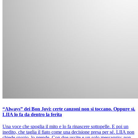
“Always” dei Bon Jovi: certe canzoni non si toccano. Oppure sì.
LIIA lo fa da dentro la ferita
Una voce che spoglia il mito e lo fa rinascere sottopelle. E poi un
inedito, che taglia il fiato come una decisione presa per sé. LIIA non
chiede spazio, lo prende. Con due uscite e un solo messaggio: non