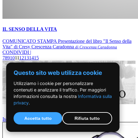
IL SENSO DELLA VITA
COMUNICATO STAMPA Presentazione del libro "Il Senso della
Vita" di Cresy Crescenza Caradonna
di Crescenza Caradonna
CONDIVIDI |
7
8
9
10
11
12
13
14
15
Questo sito web utilizza cookie
Utilizziamo i cookie per personalizzare
contenuti e analizzare il traffico. Per maggiori
informazioni consulta la nostra
Informativa sulla
privacy
.
Accetta tutto
Rifiuta tutto
Iscriviti alla newsletter settimanale