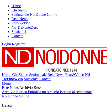
Home
Chi Siamo
Settimanale NoiDonne Online
Rete News
Foto&Video
Nd TrePuntoZero
Sostienici
Contatti
Login
Registrati
Home
Chi Siamo
Settimanale
Rete News
Foto&Video
Nd
TrePuntoZero
Sostienici
Contatti
Menu
Rete News
Archivio Rete
Archivio Storico
Pubblica un Articolo
Iscriviti al settimanale
NoiDonne Online
Cerca