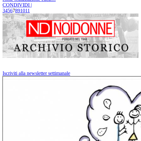
CONDIVIDI |
3
4
5
6
7
8
9
10
11
Iscriviti alla newsletter settimanale