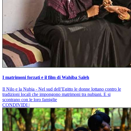
I matrimoni forzati e il film di Wahiba Saleh
Il Nilo e la Nubia - Nel sud dell’Egitto le donne lottano contro le
tradizioni locali che impongono matrimoni tra nubiani. E si
scontrano con le loro famiglie
CONDIVIDI |