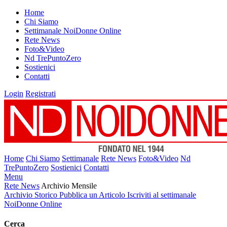
Home
Chi Siamo
Settimanale NoiDonne Online
Rete News
Foto&Video
Nd TrePuntoZero
Sostienici
Contatti
Login
Registrati
Home
Chi Siamo
Settimanale
Rete News
Foto&Video
Nd
TrePuntoZero
Sostienici
Contatti
Menu
Rete News
Archivio Mensile
Archivio Storico
Pubblica un Articolo
Iscriviti al settimanale
NoiDonne Online
Cerca