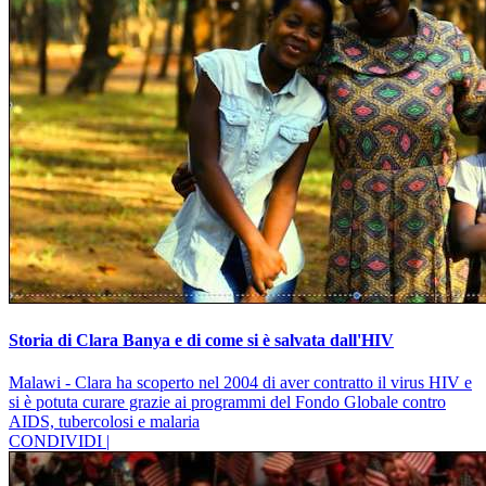
Storia di Clara Banya e di come si è salvata dall'HIV
Malawi - Clara ha scoperto nel 2004 di aver contratto il virus HIV e
si è potuta curare grazie ai programmi del Fondo Globale contro
AIDS, tubercolosi e malaria
CONDIVIDI |