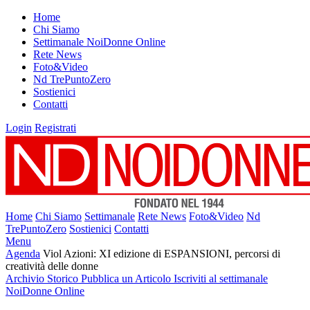
Home
Chi Siamo
Settimanale NoiDonne Online
Rete News
Foto&Video
Nd TrePuntoZero
Sostienici
Contatti
Login
Registrati
Home
Chi Siamo
Settimanale
Rete News
Foto&Video
Nd
TrePuntoZero
Sostienici
Contatti
Menu
Agenda
Viol Azioni: XI edizione di ESPANSIONI, percorsi di
creatività delle donne
Archivio Storico
Pubblica un Articolo
Iscriviti al settimanale
NoiDonne Online