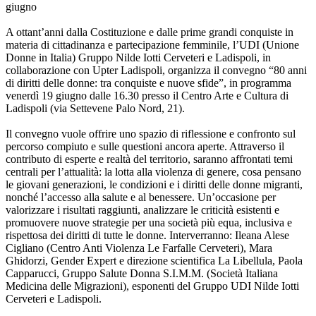
giugno
A ottant’anni dalla Costituzione e dalle prime grandi conquiste in
materia di cittadinanza e partecipazione femminile, l’UDI (Unione
Donne in Italia) Gruppo Nilde Iotti Cerveteri e Ladispoli, in
collaborazione con Upter Ladispoli, organizza il convegno “80 anni
di diritti delle donne: tra conquiste e nuove sfide”, in programma
venerdì 19 giugno dalle 16.30 presso il Centro Arte e Cultura di
Ladispoli (via Settevene Palo Nord, 21).
Il convegno vuole offrire uno spazio di riflessione e confronto sul
percorso compiuto e sulle questioni ancora aperte. Attraverso il
contributo di esperte e realtà del territorio, saranno affrontati temi
centrali per l’attualità: la lotta alla violenza di genere, cosa pensano
le giovani generazioni, le condizioni e i diritti delle donne migranti,
nonché l’accesso alla salute e al benessere. Un’occasione per
valorizzare i risultati raggiunti, analizzare le criticità esistenti e
promuovere nuove strategie per una società più equa, inclusiva e
rispettosa dei diritti di tutte le donne. Interverranno: Ileana Alese
Cigliano (Centro Anti Violenza Le Farfalle Cerveteri), Mara
Ghidorzi, Gender Expert e direzione scientifica La Libellula, Paola
Capparucci, Gruppo Salute Donna S.I.M.M. (Società Italiana
Medicina delle Migrazioni), esponenti del Gruppo UDI Nilde Iotti
Cerveteri e Ladispoli.