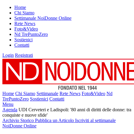
Home
Chi Siamo
Settimanale NoiDonne Online
Rete News
Foto&Video
Nd TrePuntoZero
Sostienici
Contatti
Login
Registrati
Home
Chi Siamo
Settimanale
Rete News
Foto&Video
Nd
TrePuntoZero
Sostienici
Contatti
Menu
Agenda
UDI Cerveteri e Ladispoli: '80 anni di diritti delle donne: tra
conquiste e nuove sfide'
Archivio Storico
Pubblica un Articolo
Iscriviti al settimanale
NoiDonne Online