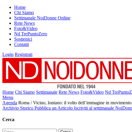
Home
Chi Siamo
Settimanale NoiDonne Online
Rete News
Foto&Video
Nd TrePuntoZero
Sostienici
Contatti
Login
Registrati
Home
Chi Siamo
Settimanale
Rete News
Foto&Video
Nd TrePuntoZ
Menu
Agenda
Roma / Vicino, lontano: il volto dell’immagine in movimento.
Archivio Storico
Pubblica un Articolo
Iscriviti al settimanale NoiDon
Cerca