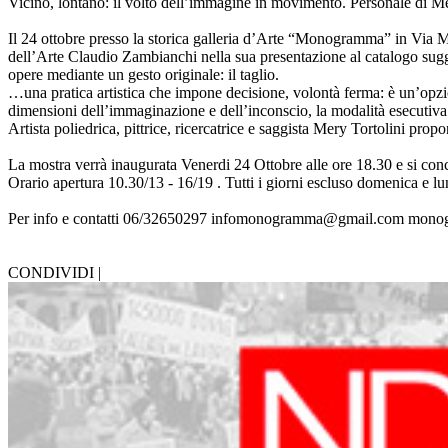
Vicino, lontano: il volto dell’immagine in movimento. Personale di
Il 24 ottobre presso la storica galleria d’Arte “Monogramma” in Via M
dell’Arte Claudio Zambianchi nella sua presentazione al catalogo suggeri
opere mediante un gesto originale: il taglio.
…una pratica artistica che impone decisione, volontà ferma: è un’opzi
dimensioni dell’immaginazione e dell’inconscio, la modalità esecutiva…su
Artista poliedrica, pittrice, ricercatrice e saggista Mery Tortolini pro
La mostra verrà inaugurata Venerdi 24 Ottobre alle ore 18.30 e si c
Orario apertura 10.30/13 - 16/19 . Tutti i giorni escluso domenica e lu
Per info e contatti 06/32650297 infomonogramma@gmail.com monog
CONDIVIDI |