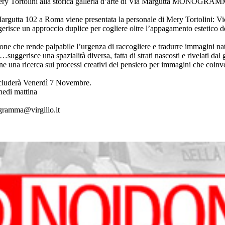
 Mery Tortolini alla storica galleria d’arte di Via Margutta MONOGR
argutta 102 a Roma viene presentata la personale di Mery Tortolini: Vi
sce un approccio duplice per cogliere oltre l’appagamento estetico della 
one che rende palpabile l’urgenza di raccogliere e tradurre immagini na
ggerisce una spazialità diversa, fatta di strati nascosti e rivelati dal 
pone una ricerca sui processi creativi del pensiero per immagini che coin
oncluderà Venerdì 7 Novembre.
nedi mattina
ramma@virgilio.it