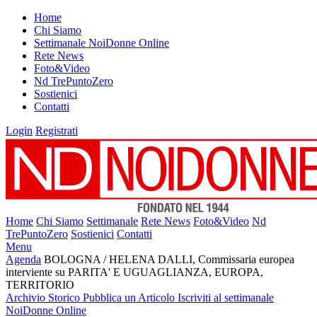
Home
Chi Siamo
Settimanale NoiDonne Online
Rete News
Foto&Video
Nd TrePuntoZero
Sostienici
Contatti
Login
Registrati
Home
Chi Siamo
Settimanale
Rete News
Foto&Video
Nd
TrePuntoZero
Sostienici
Contatti
Menu
Agenda
BOLOGNA / HELENA DALLI, Commissaria europea
interviente su PARITA' E UGUAGLIANZA, EUROPA,
TERRITORIO
Archivio Storico
Pubblica un Articolo
Iscriviti al settimanale
NoiDonne Online