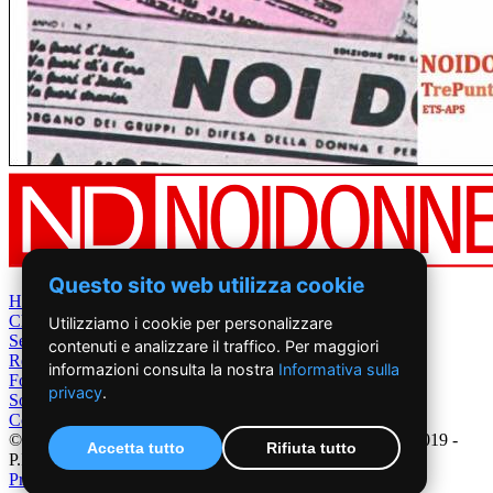
Questo sito web utilizza cookie
Home
Chi Siamo
Utilizziamo i cookie per personalizzare
Settimanale
contenuti e analizzare il traffico. Per maggiori
Rete News
informazioni consulta la nostra
Informativa sulla
Foto&Video
privacy
.
Sostienici
Contatti
©2019 - NoiDonne - Iscrizione ROC n.33421 del 23 /09/ 2019 -
Accetta tutto
Rifiuta tutto
P.IVA 00878931005
Privacy Policy
-
Cookie Policy
|
Creazione Siti Internet