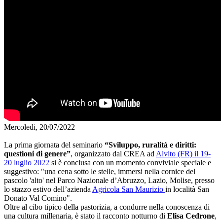
Mercoledi, 20/07/2022
La prima giornata
del seminario
“Sviluppo, ruralità e diritti:
questioni di genere”
, organizzato dal CREA ad
Alvito (FR) il 19-
20 luglio 2022
si è conclusa con un momento conviviale speciale e
suggestivo: "una cena sotto le stelle, immersi nella cornice del
pascolo 'alto' nel Parco Nazionale d’Abruzzo, Lazio, Molise, presso
lo stazzo estivo dell’azienda
Agricola San Maurizio
in località San
Donato Val Comino".
Oltre al cibo tipico della pastorizia, a condurre nella conoscenza di
una cultura millenaria, è stato il racconto notturno di
Elisa Cedrone
,