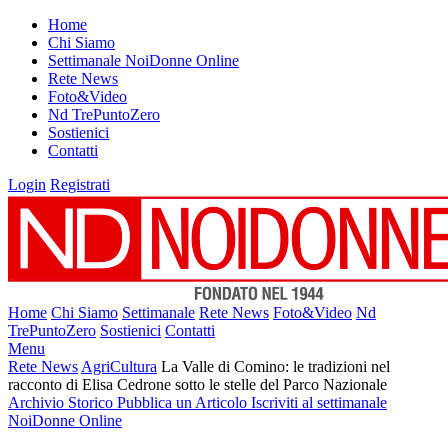
Home
Chi Siamo
Settimanale NoiDonne Online
Rete News
Foto&Video
Nd TrePuntoZero
Sostienici
Contatti
Login
Registrati
Home
Chi Siamo
Settimanale
Rete News
Foto&Video
Nd
TrePuntoZero
Sostienici
Contatti
Menu
Rete News
AgriCultura
La Valle di Comino: le tradizioni nel
racconto di Elisa Cedrone sotto le stelle del Parco Nazionale
Archivio Storico
Pubblica un Articolo
Iscriviti al settimanale
NoiDonne Online